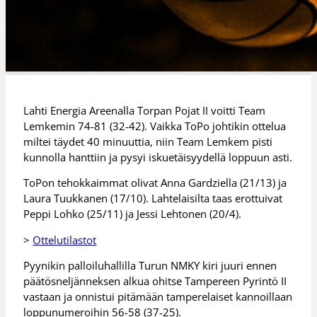
Lahti Energia Areenalla Torpan Pojat II voitti Team
Lemkemin 74-81 (32-42). Vaikka ToPo johtikin ottelua
miltei täydet 40 minuuttia, niin Team Lemkem pisti
kunnolla hanttiin ja pysyi iskuetäisyydellä loppuun asti.
ToPon tehokkaimmat olivat Anna Gardziella (21/13) ja
Laura Tuukkanen (17/10). Lahtelaisilta taas erottuivat
Peppi Lohko (25/11) ja Jessi Lehtonen (20/4).
>
Ottelutilastot
Pyynikin palloiluhallilla Turun NMKY kiri juuri ennen
päätösneljänneksen alkua ohitse Tampereen Pyrintö II
vastaan ja onnistui pitämään tamperelaiset kannoillaan
loppunumeroihin 56-58 (37-25).