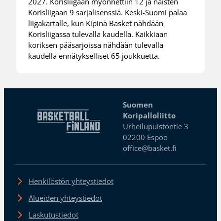
2027. Korisliigaan myönnettiin 12 ja naisten
Korisliigaan 9 sarjalisenssiä. Keski-Suomi palaa
liigakartalle, kun Kipinä Basket nähdään
Korisliigassa tulevalla kaudella. Kaikkiaan
koriksen pääsarjoissa nähdään tulevalla
kaudella ennätykselliset 65 joukkuetta.
Suomen
Koripalloliitto
Urheilupuistontie 3
02200 Espoo
office@basket.fi
Henkilöstön yhteystiedot
Alueiden yhteystiedot
Laskutustiedot