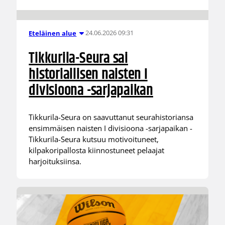
24.06.2026 09:31
Eteläinen alue
Tikkurila-Seura sai
historiallisen naisten I
divisioona -sarjapaikan
Tikkurila-Seura on saavuttanut seurahistoriansa
ensimmäisen naisten I divisioona -sarjapaikan -
Tikkurila-Seura kutsuu motivoituneet,
kilpakoripallosta kiinnostuneet pelaajat
harjoituksiinsa.