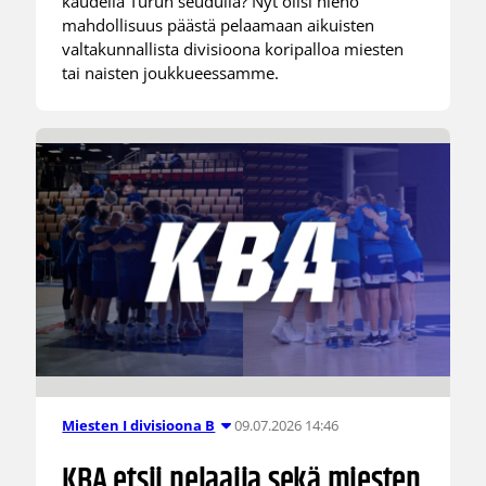
kaudella Turun seudulla? Nyt olisi hieno
mahdollisuus päästä pelaamaan aikuisten
valtakunnallista divisioona koripalloa miesten
tai naisten joukkueessamme.
09.07.2026 14:46
Miesten I divisioona B
KBA etsii pelaajia sekä miesten