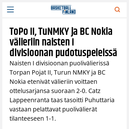
Siirry
sisältöön
ToPo II, TuNMKY ja BC Nokia
välieriin naisten I
divisioonan pudotuspeleissä
Naisten I divisioonan puolivälierissä
Torpan Pojat II, Turun NMKY ja BC
Nokia etenivät välieriin voittaen
ottelusarjansa suoraan 2-0. Catz
Lappeenranta taas tasoitti Puhuttaria
vastaan pelattavat puolivälierät
tilanteeseen 1-1.