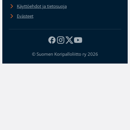
Käyttöehdot ja tietosuoja
Evästeet
© Suomen Koripalloliitto ry 2026