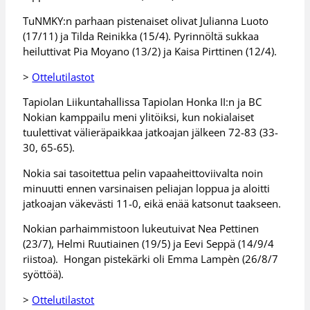
TuNMKY:n parhaan pistenaiset olivat Julianna Luoto
(17/11) ja Tilda Reinikka (15/4). Pyrinnöltä sukkaa
heiluttivat Pia Moyano (13/2) ja Kaisa Pirttinen (12/4).
>
Ottelutilastot
Tapiolan Liikuntahallissa Tapiolan Honka II:n ja BC
Nokian kamppailu meni ylitöiksi, kun nokialaiset
tuulettivat välieräpaikkaa jatkoajan jälkeen 72-83 (33-
30, 65-65).
Nokia sai tasoitettua pelin vapaaheittoviivalta noin
minuutti ennen varsinaisen peliajan loppua ja aloitti
jatkoajan väkevästi 11-0, eikä enää katsonut taakseen.
Nokian parhaimmistoon lukeutuivat Nea Pettinen
(23/7), Helmi Ruutiainen (19/5) ja Eevi Seppä (14/9/4
riistoa). Hongan pistekärki oli Emma Lampèn (26/8/7
syöttöä).
>
Ottelutilastot