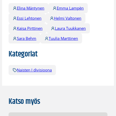
Elina Mäntynen
Emma Lampèn
Essi Lehtonen
Helmi Valtonen
Kaisa Pirttinen
Laura Tuukkanen
Sara Behm
Tuulia Marttinen
Kategoriat
Naisten I divisioona
Katso myös