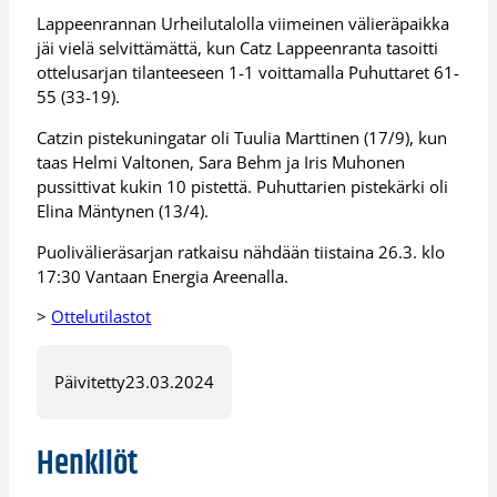
Lappeenrannan Urheilutalolla viimeinen välieräpaikka
jäi vielä selvittämättä, kun Catz Lappeenranta tasoitti
ottelusarjan tilanteeseen 1-1 voittamalla Puhuttaret 61-
55 (33-19).
Catzin pistekuningatar oli Tuulia Marttinen (17/9), kun
taas Helmi Valtonen, Sara Behm ja Iris Muhonen
pussittivat kukin 10 pistettä. Puhuttarien pistekärki oli
Elina Mäntynen (13/4).
Puolivälieräsarjan ratkaisu nähdään tiistaina 26.3. klo
17:30 Vantaan Energia Areenalla.
>
Ottelutilastot
Päivitetty
23.03.2024
Henkilöt