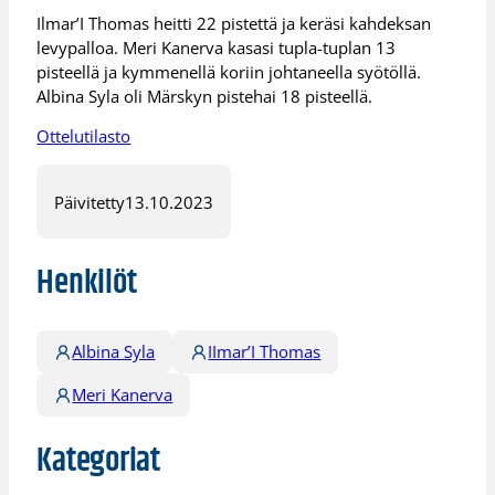
Ilmar’I Thomas heitti 22 pistettä ja keräsi kahdeksan
levypalloa. Meri Kanerva kasasi tupla-tuplan 13
pisteellä ja kymmenellä koriin johtaneella syötöllä.
Albina Syla oli Märskyn pistehai 18 pisteellä.
Ottelutilasto
Päivitetty
13.10.2023
Henkilöt
Albina Syla
IImar’I Thomas
Meri Kanerva
Kategoriat