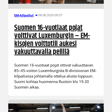
08.08.2026 00:37
EM-kilpailut
Suomen 16-vuotiaat pojat
voittivat Luxemburgin – EM-
kisojen voittotili aukesi
vakuuttavalla pelillä
Suomen 16-vuotiaat pojat ottivat vakuuttavan
85–45-voiton Luxemburgista B-divisioonan EM-
kilpailuissa johtamalla ottelua alusta loppuun.
Suomi kohtaa huomenna Ruotsin klo 19.30
Suomen aikaa.