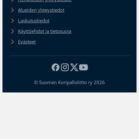
Alueiden yhteystiedot
Laskutustiedot
Käyttöehdot ja tietosuoja
Evästeet
© Suomen Koripalloliitto ry 2026