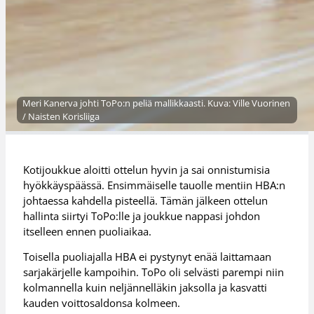
Meri Kanerva johti ToPo:n peliä mallikkaasti. Kuva: Ville Vuorinen
/ Naisten Korisliiga
Kotijoukkue aloitti ottelun hyvin ja sai onnistumisia
hyökkäyspäässä. Ensimmäiselle tauolle mentiin HBA:n
johtaessa kahdella pisteellä. Tämän jälkeen ottelun
hallinta siirtyi ToPo:lle ja joukkue nappasi johdon
itselleen ennen puoliaikaa.
Toisella puoliajalla HBA ei pystynyt enää laittamaan
sarjakärjelle kampoihin. ToPo oli selvästi parempi niin
kolmannella kuin neljännelläkin jaksolla ja kasvatti
kauden voittosaldonsa kolmeen.