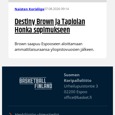
07.08.2026 09:14
Naisten Korisliiga
Destiny Brown ja Tapiolan
Honka sopimukseen
Brown saapuu Espooseen aloittamaan
ammattilaisuraansa yliopistovuosien jälkeen.
Suomen
Koripalloliitto
Urheilupuistontie 3
02200 Espoo
office@basket.fi
Henkilöstön yhteystiedot