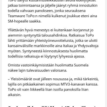
ToPo säilytti kustannusleikkausten avulla edellytykset
jatkaa toimintaansa ja jäljelle jäänyt ryhmä innostuikin
todella vahvaan panokseen, jonka seurauksena
Teamware ToPo:n nimellä kulkenut joukkue eteni aina
SM-hopealle saakka.
Yllättävän hyvä menestys ei kuitenkaan korjannut jo
aiemmin syntynyttä talousahdinkoa. Ratkaisua ToPo
lähti yrittämään yhteistyöneuvotteluista, jotka se ulotti
kansainvälisille markkinoille aina Italiaa ja Yhdysvaltoja
myöten. Syntyneestä kiinnostuksesta huolimatta
todellisia ratkaisuja ei löytynyt lyhyessä ajassa.
Omista vastoinkäymisistään huolimatta Suomela
näkee lajin tulevaisuuden valoisana.
– Yleisömäärät ovat jälleen nousussa ja, mikä tärkeintä,
lajilla on pitkäaikainen sopimus MTV3-kanavan kanssa.
ToPo oli vain liikkeellä liian isoilla panoksilla liian
aikaisin.