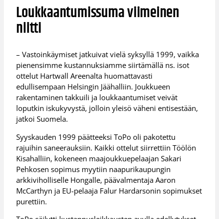
Loukkaantumissuma viimeinen
niitti
– Vastoinkäymiset jatkuivat vielä syksyllä 1999, vaikka
pienensimme kustannuksiamme siirtämällä ns. isot
ottelut Hartwall Areenalta huomattavasti
edullisempaan Helsingin Jäähalliin. Joukkueen
rakentaminen takkuili ja loukkaantumiset veivät
loputkin iskukyvystä, jolloin yleisö väheni entisestään,
jatkoi Suomela.
Syyskauden 1999 päätteeksi ToPo oli pakotettu
rajuihin saneerauksiin. Kaikki ottelut siirrettiin Töölön
Kisahalliin, kokeneen maajoukkuepelaajan Sakari
Pehkosen sopimus myytiin naapurikaupungin
arkkiviholliselle Hongalle, päävalmentaja Aaron
McCarthyn ja EU-pelaaja Falur Hardarsonin sopimukset
purettiin.