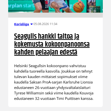
05.08.2026 11:34
Korisliiga
Seagulls hankki taitoa ja
kokemusta kokoonpanoonsa
kahden pelaajan edestä
Helsinki Seagullsin kokoonpano vahvistuu
kahdella tuoreella kasvolla. Joukkue on tehnyt
tulevan kauden mittaiset sopimukset viime
kaudella Saksan ProA-sarjan Karlsruhe Lionsia
edustaneen 26-vuotiaan yhdysvaltalaislaituri
Tyrese Williamsin sekä viime kaudella Kouvoja
edustaneen 32-vuotiaan Timi Puittisen kanssa.