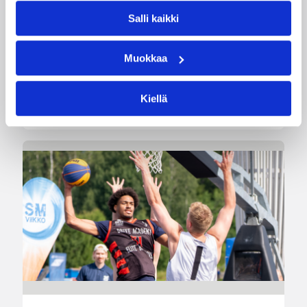
myynnissä
Salli kaikki
Susiladiesin elokuun kotiturnaus ja Susijengin
Muokkaa
Islanti-kotimaaottelu lähestyvät. Susijengin MM-
jatkokarsintaotteluun Ruotsia vastaan on
puolestaan enää jäljellä kourallinen vierekkäisiä
Kiellä
paikkoja.