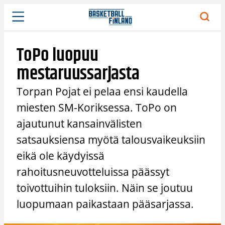
Siirry
sisältöön
ToPo luopuu
mestaruussarjasta
Torpan Pojat ei pelaa ensi kaudella
miesten SM-Koriksessa. ToPo on
ajautunut kansainvälisten
satsauksiensa myötä talousvaikeuksiin
eikä ole käydyissä
rahoitusneuvotteluissa päässyt
toivottuihin tuloksiin. Näin se joutuu
luopumaan paikastaan pääsarjassa.