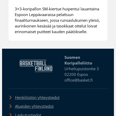
3×3-koripallon SM-kiertue huipentui lauantaina
Espoon Leppävaarassa pelattuun
finaaliturnaukseen, jossa runsaslukuinen yleisö,
aurinkoinen kesäsää ja tasokkaat ottelut loivat
erinomaiset puitteet kauden päätökselle.
Suomen
Koripalloliitto
Urheilupuistontie 3
02200 Espoo
office@basket.fi
Henkilöstön yhteystiedot
Alueiden yhteystiedot
Laskutustiedot