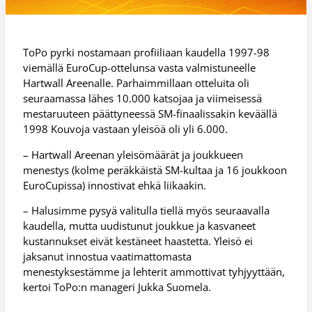
ToPo pyrki nostamaan profiiliaan kaudella 1997-98
viemällä EuroCup-ottelunsa vasta valmistuneelle
Hartwall Areenalle. Parhaimmillaan otteluita oli
seuraamassa lähes 10.000 katsojaa ja viimeisessä
mestaruuteen päättyneessä SM-finaalissakin keväällä
1998 Kouvoja vastaan yleisöä oli yli 6.000.
– Hartwall Areenan yleisömäärät ja joukkueen
menestys (kolme peräkkäistä SM-kultaa ja 16 joukkoon
EuroCupissa) innostivat ehkä liikaakin.
– Halusimme pysyä valitulla tiellä myös seuraavalla
kaudella, mutta uudistunut joukkue ja kasvaneet
kustannukset eivät kestäneet haastetta. Yleisö ei
jaksanut innostua vaatimattomasta
menestyksestämme ja lehterit ammottivat tyhjyyttään,
kertoi ToPo:n manageri Jukka Suomela.