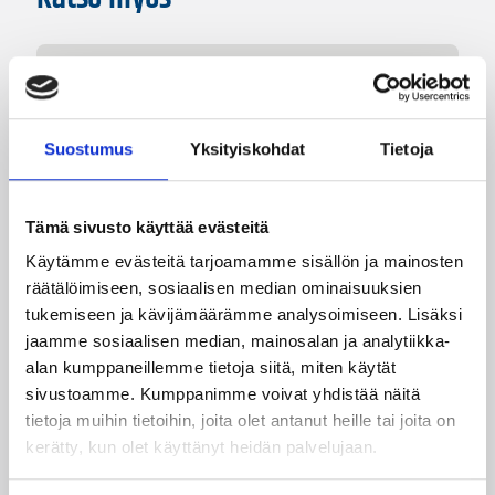
Suostumus
Yksityiskohdat
Tietoja
Tämä sivusto käyttää evästeitä
Käytämme evästeitä tarjoamamme sisällön ja mainosten
räätälöimiseen, sosiaalisen median ominaisuuksien
tukemiseen ja kävijämäärämme analysoimiseen. Lisäksi
jaamme sosiaalisen median, mainosalan ja analytiikka-
06.08.2026 10:14
Maajoukkueet
alan kumppaneillemme tietoja siitä, miten käytät
Edulliset liput Susijengin ja
sivustoamme. Kumppanimme voivat yhdistää näitä
tietoja muihin tietoihin, joita olet antanut heille tai joita on
Susiladiesin elokuun
kerätty, kun olet käyttänyt heidän palvelujaan.
kotimaaotteluihin nyt