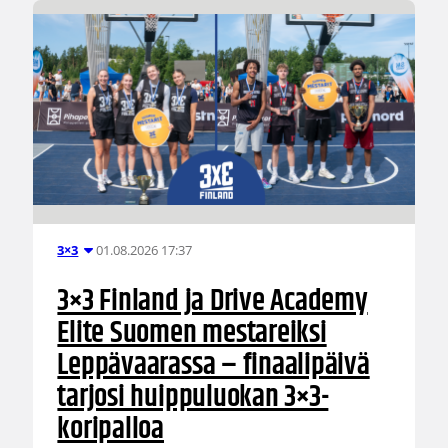
01.08.2026 17:37
3×3
3×3 Finland ja Drive Academy
Elite Suomen mestareiksi
Leppävaarassa – finaalipäivä
tarjosi huippuluokan 3×3-
koripalloa