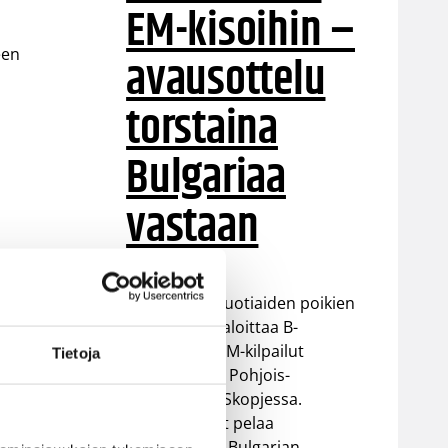
EM-kisoihin –
een
avausottelu
torstaina
Bulgariaa
vastaan
Suomen 16-vuotiaiden poikien
maajoukkue aloittaa B-
divisioonan EM-kilpailut
Tietoja
torstaina 6.8. Pohjois-
Makedonian Skopjessa.
Sudenpennut pelaa
alkulohkossa Bulgarian,