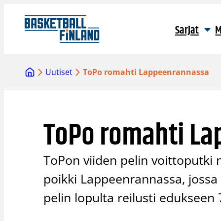
Siirry
sisältöön
Sarjat
M
Uutiset
ToPo romahti Lappeenrannassa
ToPo romahti L
ToPon viiden pelin voittoputki n
poikki Lappeenrannassa, jossa
pelin lopulta reilusti edukseen