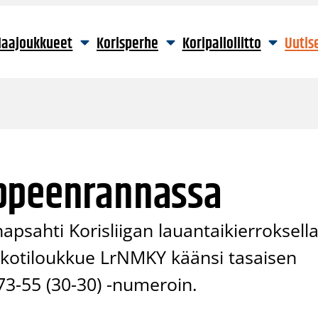
aajoukkueet
Korisperhe
Koripalloliitto
Uutis
appeenrannassa
apsahti Korisliigan lauantaikierroksell
 kotiloukkue LrNMKY käänsi tasaisen
 73-55 (30-30) -numeroin.