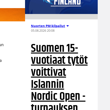
Nuorten PM-kilpailut
05.08.2026 20:08
Suomen 15-
kun
vuotiaat tytöt
a
voittivat
Islannin
Nordic Open -
turnauksen