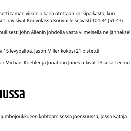
etti tämän viikon aikana otettaan kärkipaikasta, kun
et hävisivät Kouvolassa Kouvoille selvästi 104-84 (51-43).
pullisesti John Allenin johdolla vasta viimeisellä neljänneksel
15 levypalloa. Jason Miller kokosi 21 pistettä.
un Michael Kuebler ja Jonathan Jones tekivät 23 sekä Teemu
suussa
 ja jumbojoukkueen kohtaamisessa Joensuussa, jossa Kataja