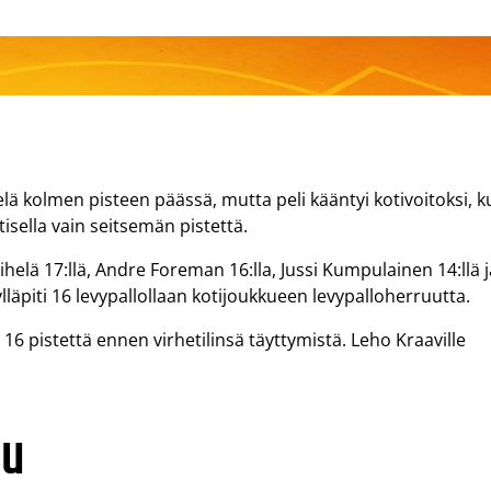
elä kolmen pisteen päässä, mutta peli kääntyi kotivoitoksi, 
isella vain seitsemän pistettä.
ihelä 17:llä, Andre Foreman 16:lla, Jussi Kumpulainen 14:llä j
läpiti 16 levypallollaan kotijoukkueen levypalloherruutta.
16 pistettä ennen virhetilinsä täyttymistä. Leho Kraaville
uu