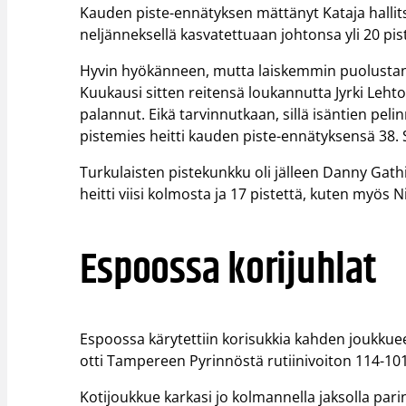
Kauden piste-ennätyksen mättänyt Kataja hallitsi 
neljänneksellä kasvatettuaan johtonsa yli 20 pi
Hyvin hyökänneen, mutta laiskemmin puolustan
Kuukausi sitten reitensä loukannutta Jyrki Lehtos
palannut. Eikä tarvinnutkaan, sillä isäntien peli
pistemies heitti kauden piste-ennätyksensä 38. 
Turkulaisten pistekunkku oli jälleen Danny Gathi
heitti viisi kolmosta ja 17 pistettä, kuten myös Ni
Espoossa korijuhlat
Espoossa kärytettiin korisukkia kahden joukkue
otti Tampereen Pyrinnöstä rutiinivoiton 114-101
Kotijoukkue karkasi jo kolmannella jaksolla pa