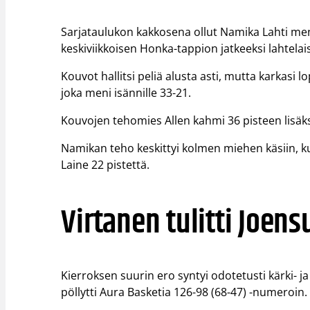
Sarjataulukon kakkosena ollut Namika Lahti men
keskiviikkoisen Honka-tappion jatkeeksi lahtelais
Kouvot hallitsi peliä alusta asti, mutta karkasi lo
joka meni isännille 33-21.
Kouvojen tehomies Allen kahmi 36 pisteen lisäksi 
Namikan teho keskittyi kolmen miehen käsiin, k
Laine 22 pistettä.
Virtanen tulitti Joen
Kierroksen suurin ero syntyi odotetusti kärki-
pöllytti Aura Basketia 126-98 (68-47) -numeroin.