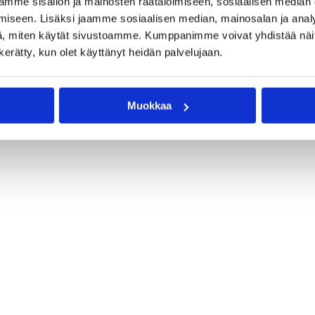
mme sisällön ja mainosten räätälöimiseen, sosiaalisen median
iseen. Lisäksi jaamme sosiaalisen median, mainosalan ja analy
ssi Kumpulainen
Kenneth Lowe
Matthew William
, miten käytät sivustoamme. Kumppanimme voivat yhdistää näitä t
n kerätty, kun olet käyttänyt heidän palvelujaan.
Niilo Lehtilä
Pasi Riihelä
Petri Virtanen
Teemu Laine
Uka Agbai
Muokkaa