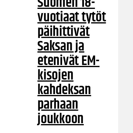
Suomen 18-
vuotiaat tytöt
päihittivät
Saksan ja
etenivät EM-
kisojen
kahdeksan
parhaan
joukkoon