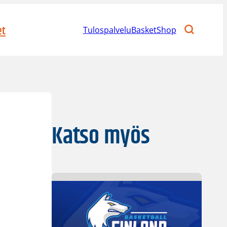
et
Tulospalvelu
BasketShop
Katso myös
a