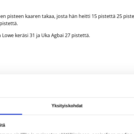
en pisteen kaaren takaa, josta hän heitti 15 pistettä 25 pist
istettä.
 Lowe keräsi 31 ja Uka Agbai 27 pistettä.
Yksityiskohdat
itä
nan Colman
Danny Gathings
Jason Miller