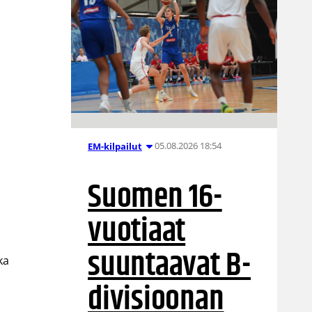
n
05.08.2026 18:54
EM-kilpailut
Suomen 16-
vuotiaat
suuntaavat B-
ka
divisioonan