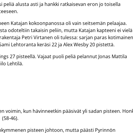
peliä alusta asti ja hankki ratkaisevan eron jo toisella
steeseen.
een Katajan kokoonpanossa oli vain seitsemän pelaajaa.
ta odoteltiin takaisin peliin, mutta Katajan kapteeni ei vielä
nrakentaja Petri Virtanen oli tulessa: sarjan paras kotimaine
Sami Lehtoranta keräsi 22 ja Alex Wesby 20 pistettä.
ngs 27 pisteellä. Vajaat puoli peliä pelannut Jonas Mattila
ilo Lehtilä.
en voimin, kun hävinneetkin pääsivät yli sadan pisteen. Hon
 (58-46).
rinkymmenen pisteen johtoon, mutta päästi Pyrinnön