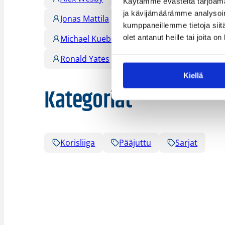
Käytämme evästeitä tarjoama
ja kävijämäärämme analysoim
Jonas Mattila
Jonathan Jones
Ju
kumppaneillemme tietoja siitä
olet antanut heille tai joita o
Michael Kuebler
Monte Cummings
Ronald Yates
Sami Lehtoranta
Kiellä
Kategoriat
Korisliiga
Pääjuttu
Sarjat