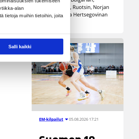
 ominaisuuksien tukemiseen
Luxemburgin, Ruotsin, Norjan
tiikka-alan
s
sekä Bosnia ja Hertsegovinan
ietoja muihin tietoihin, joita
kanssa.
Salli kaikki
05.08.2026 17:21
EM-kilpailut