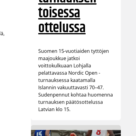
toisessa
ottelussa
lä,
Suomen 15-vuotiaiden tyttöjen
maajoukkue jatkoi
voittokulkuaan Lohjalla
pelattavassa Nordic Open -
turnauksessa kaatamalla
Islannin vakuuttavasti 70–47.
Sudenpennut kohtaa huomenna
turnauksen päätösottelussa
Latvian klo 15.