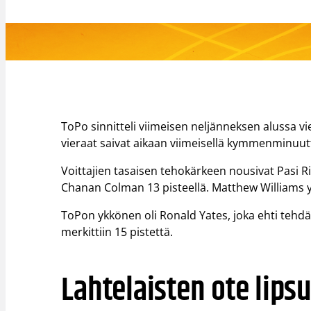
ToPo sinnitteli viimeisen neljänneksen alussa vi
vieraat saivat aikaan viimeisellä kymmenminuutt
Voittajien tasaisen tehokärkeen nousivat Pasi Ri
Chanan Colman 13 pisteellä. Matthew Williams yl
ToPon ykkönen oli Ronald Yates, joka ehti tehdä 
merkittiin 15 pistettä.
Lahtelaisten ote lips