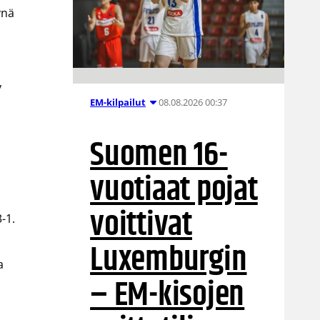
ynä
y
08.08.2026 00:37
EM-kilpailut
Suomen 16-
vuotiaat pojat
voittivat
-1.
Luxemburgin
a
– EM-kisojen