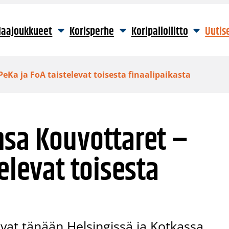
aajoukkueet
Korisperhe
Koripalloliitto
Uutis
eKa ja FoA taistelevat toisesta finaalipaikasta
nsa Kouvottaret –
elevat toisesta
kavat tänään Helsingissä ja Kotkassa.