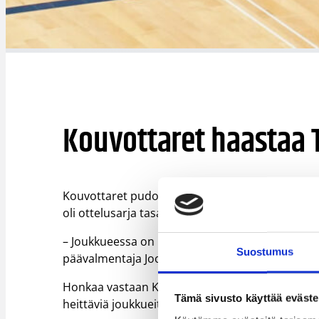
Kouvottaret haastaa 
Kouvottaret pudotti jatkosta Hongan suoraan kol
oli ottelusarja tasaisempi, mitä lopputulos kert
– Joukkueessa on hyvä fiilis välierien alla. Olem
Suostumus
päävalmentaja Joonas Frimodig sanoo.
Honkaa vastaan Kouvottaret onnistui hienosti 
Tämä sivusto käyttää eväste
heittäviä joukkueita. Nyt vastassa on kuitenkin e