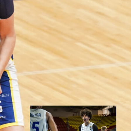
Kööpenhamin
assa
Naisten joukkue nappasi
avauspäivänä kaksi voittoa
neljästä ottelustaan, kun taas
miesten joukkue haastoi
vastustajiaan tiukoissa
kamppailuissa, mutta jäi tällä
kertaa ilman voittoja.