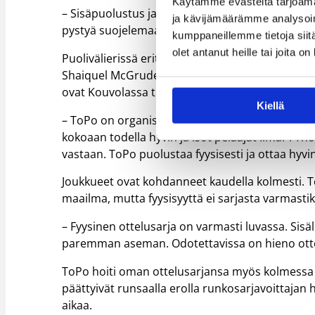
Käytämme evästeitä tarjoama
– Sisäpuolustus ja levypallopelaaminen ovat mei
ja kävijämäärämme analysoim
pystyä suojelemaan kolmen sekunnin aluetta ToPo
kumppaneillemme tietoja siitä
olet antanut heille tai joita o
Puolivälierissä erityisesti Re’Shawna Stone ja 
Shaiquel McGruder osoitti vaarallisuutensa ja 
ovat Kouvolassa tiedossa.
Kiellä
– ToPo on organisoitu joukkue, joka toteuttaa 
kokoaan todella hyvin ja isot pelaajat Ilmar’I 
vastaan. ToPo puolustaa fyysisesti ja ottaa hyvin
Joukkueet ovat kohdanneet kaudella kolmesti. To
maailma, mutta fyysisyyttä ei sarjasta varmasti
– Fyysinen ottelusarja on varmasti luvassa. Sis
paremman aseman. Odotettavissa on hieno ottel
ToPo hoiti oman ottelusarjansa myös kolmessa ot
päättyivät runsaalla erolla runkosarjavoittajan 
aikaa.