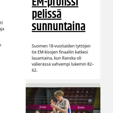
EM-pronssi
pelissä
sunnuntaina
ti
aja
n
Suomen 18-vuotiaiden tyttöjen
tie EM-kisojen finaaliin katkesi
lauantaina, kun Ranska oli
välierässä vahvempi lukemin 82–
62.