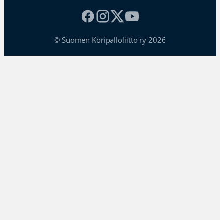
© Suomen Koripalloliitto ry 2026