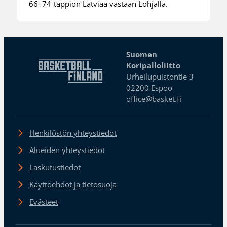
66–74-tappion Latviaa vastaan Lohjalla.
Suomen
Koripalloliitto
Urheilupuistontie 3
02200 Espoo
office@basket.fi
Henkilöstön yhteystiedot
Alueiden yhteystiedot
Laskutustiedot
Käyttöehdot ja tietosuoja
Evästeet