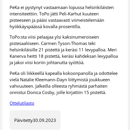
PeKa ei pystynyt vastaamaan lopussa helsinkiläisten
intensiteettiin. ToPo jätti Peli-Karhut kuuteen
pisteeseen ja pääsi vastaavasti viimeistelemään
hyökkäyspäässä kovalla prosentilla.
ToPo:sta viisi pelaajaa ylsi kaksinumeroiseen
pistesaaliiseen. Carmen Tyson-Thomas teki
helsinkiläisille 21 pistettä ja keräsi 11 levypalloa. Meri
Kanerva heitti 18 pistettä, keräsi kahdeksan levypalloa
ja jakoi viisi koriin johtanutta syöttöä.
PeKa oli liikkeellä kapealla kokoonpanolla ja odottelee
vielä Natalie Kleemann-Dayn liittymistä joukkueen
vahvuuteen. Jalkeilla olleesta ryhmästä parhaiten
onnistui Donica Cosby, jolle kirjattiin 15 pistettä.
Ottelutilasto
Päivitetty
30.09.2023