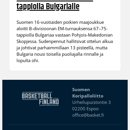
tappiolla Bulgarialle
Suomen 16-vuotiaiden poikien maajoukkue
aloitti B-divisioonan EM-turnauksensa 67–75-
tappiolla Bulgariaa vastaan Pohjois-Makedonian
Skopjessa. Sudenpennut hallitsivat ottelun alkua
ja johtivat parhaimmillaan 13 pisteellä, mutta
Bulgaria nousi toisella puoliajalla rinnalle ja
lopulta ohi.
Suomen
Koripalloliitto
Urheilupuistontie 3
02200 Espoo
office@basket.fi