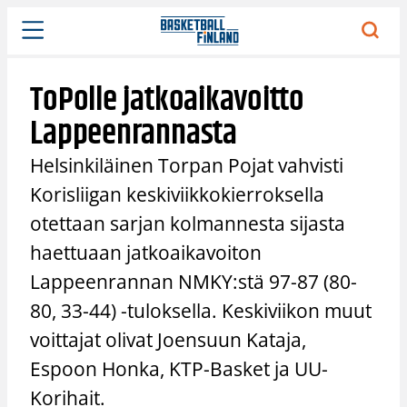
Siirry
sisältöön
ToPolle jatkoaikavoitto
Lappeenrannasta
Helsinkiläinen Torpan Pojat vahvisti
Korisliigan keskiviikkokierroksella
otettaan sarjan kolmannesta sijasta
haettuaan jatkoaikavoiton
Lappeenrannan NMKY:stä 97-87 (80-
80, 33-44) -tuloksella. Keskiviikon muut
voittajat olivat Joensuun Kataja,
Espoon Honka, KTP-Basket ja UU-
Korihait.