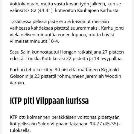
voittokantaan, mutta vasta kovan työn jälkeen, kun se
väänsi 87-82 (44-41) -kotivoiton Kauhajoen Karhusta.
Tasaisessa pelissä piste-ero ei kasvanut missään
vaiheessa kahdeksaa pistettä suuremmaksi. Karhu johti
vielä nelisen minuuttia ennen loppua, mutta hävisi
viimeiset minuutit 10-4.
Sasu Salin kunnostautui Hongan ratkaisijana 27 pisteen
edestä. Tuukka Kotti keräsi 22 pistettä ja 13 levypalloa.
Karhun teho keskittyi 30 pistettä mättäneen Reginald
Golsonin ja 23 pistettä rohmunneen Jeremiah Woodin
varaan.
KTP piti Vilppaan kurissa
KTP otti kolmannen peräkkäisen voittonsa pidettyään
kotipelissään Salon Vilppaan takanaan 94-77 (45-35) -
tuloksella.