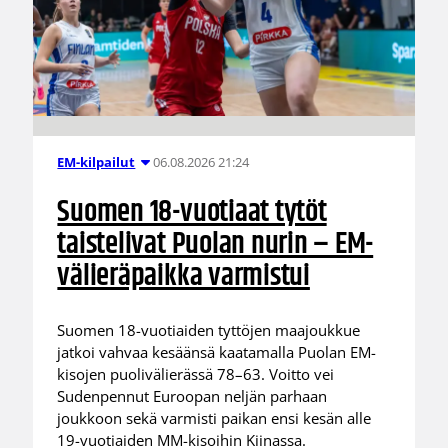
06.08.2026 21:24
EM-kilpailut
Suomen 18-vuotiaat tytöt
taistelivat Puolan nurin – EM-
välieräpaikka varmistui
Suomen 18-vuotiaiden tyttöjen maajoukkue
jatkoi vahvaa kesäänsä kaatamalla Puolan EM-
kisojen puolivälierässä 78–63. Voitto vei
Sudenpennut Euroopan neljän parhaan
joukkoon sekä varmisti paikan ensi kesän alle
19-vuotiaiden MM-kisoihin Kiinassa.