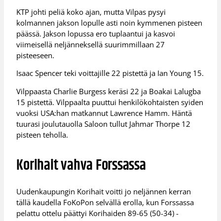
KTP johti peliä koko ajan, mutta Vilpas pysyi
kolmannen jakson lopulle asti noin kymmenen pisteen
päässä. Jakson lopussa ero tuplaantui ja kasvoi
viimeisellä neljänneksellä suurimmillaan 27
pisteeseen.
Isaac Spencer teki voittajille 22 pistettä ja Ian Young 15.
Vilppaasta Charlie Burgess keräsi 22 ja Boakai Lalugba
15 pistettä. Vilppaalta puuttui henkilökohtaisten syiden
vuoksi USA:han matkannut Lawrence Hamm. Häntä
tuurasi joulutauolla Saloon tullut Jahmar Thorpe 12
pisteen teholla.
Korihait vahva Forssassa
Uudenkaupungin Korihait voitti jo neljännen kerran
tällä kaudella FoKoPon selvällä erolla, kun Forssassa
pelattu ottelu päättyi Korihaiden 89-65 (50-34) -