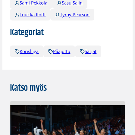
Sami Pekkola
Sasu Salin
Tuukka Kotti
Tyray Pearson
Kategoriat
Korisliiga
Pääjuttu
Sarjat
Katso myös