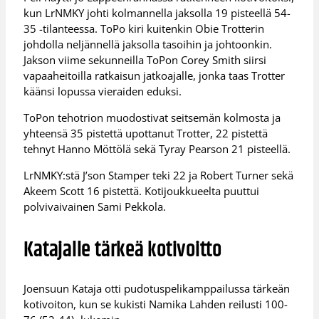
kun LrNMKY johti kolmannella jaksolla 19 pisteellä 54-
35 -tilanteessa. ToPo kiri kuitenkin Obie Trotterin
johdolla neljännellä jaksolla tasoihin ja johtoonkin.
Jakson viime sekunneilla ToPon Corey Smith siirsi
vapaaheitoilla ratkaisun jatkoajalle, jonka taas Trotter
käänsi lopussa vieraiden eduksi.
ToPon tehotrion muodostivat seitsemän kolmosta ja
yhteensä 35 pistettä upottanut Trotter, 22 pistettä
tehnyt Hanno Möttölä sekä Tyray Pearson 21 pisteellä.
LrNMKY:stä J’son Stamper teki 22 ja Robert Turner sekä
Akeem Scott 16 pistettä. Kotijoukkueelta puuttui
polvivaivainen Sami Pekkola.
Katajalle tärkeä kotivoitto
Joensuun Kataja otti pudotuspelikamppailussa tärkeän
kotivoiton, kun se kukisti Namika Lahden reilusti 100-