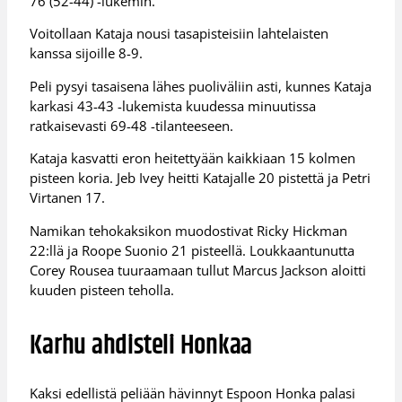
76 (52-44) -lukemin.
Voitollaan Kataja nousi tasapisteisiin lahtelaisten
kanssa sijoille 8-9.
Peli pysyi tasaisena lähes puoliväliin asti, kunnes Kataja
karkasi 43-43 -lukemista kuudessa minuutissa
ratkaisevasti 69-48 -tilanteeseen.
Kataja kasvatti eron heitettyään kaikkiaan 15 kolmen
pisteen koria. Jeb Ivey heitti Katajalle 20 pistettä ja Petri
Virtanen 17.
Namikan tehokaksikon muodostivat Ricky Hickman
22:llä ja Roope Suonio 21 pisteellä. Loukkaantunutta
Corey Rousea tuuraamaan tullut Marcus Jackson aloitti
kuuden pisteen teholla.
Karhu ahdisteli Honkaa
Kaksi edellistä peliään hävinnyt Espoon Honka palasi