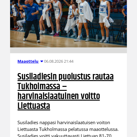
06.08.2026 21:44
Maaottelu
Susiladiesin puolustus rautaa
Tukholmassa –
harvinaislaatuinen voitto
Liettuasta
Susiladies nappasi harvinaislaatuisen voiton
Liettuasta Tukholmassa pelatussa maaottelussa.
Susiladies voitti vakuuttavasti Liettuan 81-70