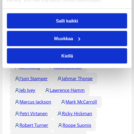
Henkilöt
kerätty, kun olet käyttänyt heidän palvelujaan.
Akeem Scott
Alex Barnett
Salli kaikki
Arizona Reid
Boakai Lalugba
Muokkaa
Charlie Burgess
Corey Smith
Durell Vinson
Hanno Möttölä
Kiellä
Ian Young
Isaac Spencer
J’son Stamper
Jahmar Thorpe
Jeb Ivey
Lawrence Hamm
Marcus Jackson
Mark McCarroll
Petri Virtanen
Ricky Hickman
Robert Turner
Roope Suonio