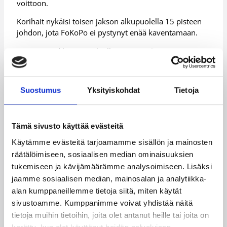
voittoon.
Korihait nykäisi toisen jakson alkupuolella 15 pisteen
johdon, jota FoKoPo ei pystynyt enää kaventamaan.
Arizona Reid heitti Korihaille 24 pistettä. Maanantaina
joukkueeseen liittynyt Korisliigan toissa kauden
levypallokunkku Mark McCarroll aloitti pirteästi 19
pisteen teholla.
Suostumus
Yksityiskohdat
Tietoja
Jo kahdeksannen peräkkäisen tappion kärsineestä
FoKoPosta Alex Barnett päätyi 15:een ja Durell Vinson
14 pisteeseen.
Tämä sivusto käyttää evästeitä
Käytämme evästeitä tarjoamamme sisällön ja mainosten
(STT)
räätälöimiseen, sosiaalisen median ominaisuuksien
Lisätiedot:
Ottelutilastot
tukemiseen ja kävijämäärämme analysoimiseen. Lisäksi
jaamme sosiaalisen median, mainosalan ja analytiikka-
alan kumppaneillemme tietoja siitä, miten käytät
Päivitetty
17.02.2010
sivustoamme. Kumppanimme voivat yhdistää näitä
tietoja muihin tietoihin, joita olet antanut heille tai joita on