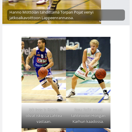
Hanno Möttölän tähdittämä Torpan Pojat venyi
jatkoaikavoittoon Lappeenrannassa.
Sasu Salin nousi
Jeb Ivey ja Kataja
tähtirooliin Hongan
olivat iskussa Lahtea
Karhun kaadossa.
vastaan.