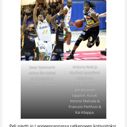
Arizona Reid ja
Isaac Spencerin
Korihait tarjoilivat
vahva ilta takasi
FoKoPolle
sarjapisteiden
kahdeksannen
jäämisen Kotkaan.
peräkkäisen
tappion. Kuvat:
Kimmo Metsälä &
Francois Perthuis &
Kai Kilappa.
Peli näytti jo Lappeenrannassa ratkenneen kotivoitoksi,