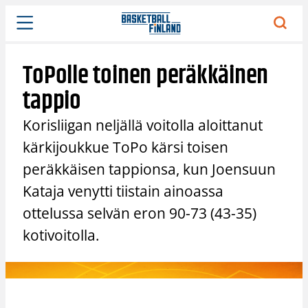
Siirry
sisältöön
ToPolle toinen peräkkäinen
tappio
Korisliigan neljällä voitolla aloittanut
kärkijoukkue ToPo kärsi toisen
peräkkäisen tappionsa, kun Joensuun
Kataja venytti tiistain ainoassa
ottelussa selvän eron 90-73 (43-35)
kotivoitolla.