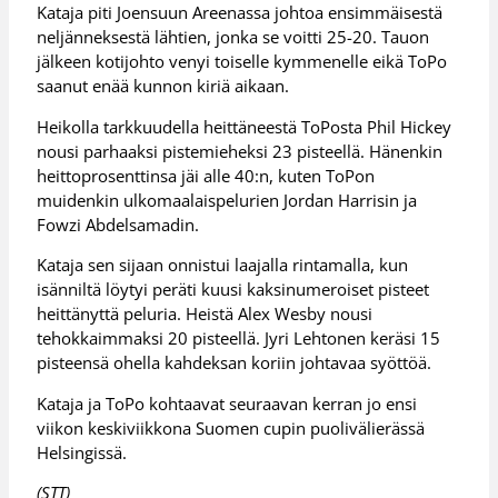
Kataja piti Joensuun Areenassa johtoa ensimmäisestä
neljänneksestä lähtien, jonka se voitti 25-20. Tauon
jälkeen kotijohto venyi toiselle kymmenelle eikä ToPo
saanut enää kunnon kiriä aikaan.
Heikolla tarkkuudella heittäneestä ToPosta Phil Hickey
nousi parhaaksi pistemieheksi 23 pisteellä. Hänenkin
heittoprosenttinsa jäi alle 40:n, kuten ToPon
muidenkin ulkomaalaispelurien Jordan Harrisin ja
Fowzi Abdelsamadin.
Kataja sen sijaan onnistui laajalla rintamalla, kun
isänniltä löytyi peräti kuusi kaksinumeroiset pisteet
heittänyttä peluria. Heistä Alex Wesby nousi
tehokkaimmaksi 20 pisteellä. Jyri Lehtonen keräsi 15
pisteensä ohella kahdeksan koriin johtavaa syöttöä.
Kataja ja ToPo kohtaavat seuraavan kerran jo ensi
viikon keskiviikkona Suomen cupin puolivälierässä
Helsingissä.
(STT)