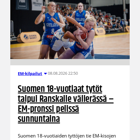
08.08.2026 22:50
EM-kilpailut
Suomen 18-vuotiaat tytöt
taipui Ranskalle välierässä –
EM-pronssi pelissä
sunnuntaina
Suomen 18-vuotiaiden tyttöjen tie EM-kisojen