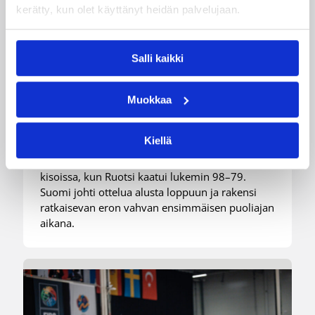
kerätty, kun olet käyttänyt heidän palvelujaan.
08.08.2026 22:56
EM-kilpailut
Suomen 16-vuotiaat pojat
Salli kaikki
kaatoivat Ruotsin vahvalla
esityksellä
Muokkaa
Kiellä
Suomen 16-vuotiaat pojat nappasivat toisen
peräkkäisen voittonsa B-divisioonan EM-
kisoissa, kun Ruotsi kaatui lukemin 98–79.
Suomi johti ottelua alusta loppuun ja rakensi
ratkaisevan eron vahvan ensimmäisen puoliajan
aikana.