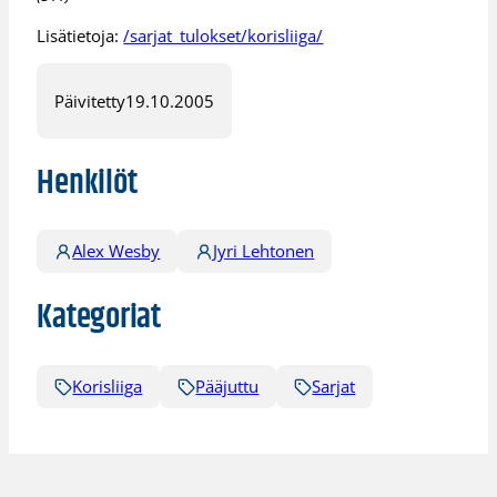
Lisätietoja:
/sarjat_tulokset/korisliiga/
Päivitetty
19.10.2005
Henkilöt
Alex Wesby
Jyri Lehtonen
Kategoriat
Korisliiga
Pääjuttu
Sarjat