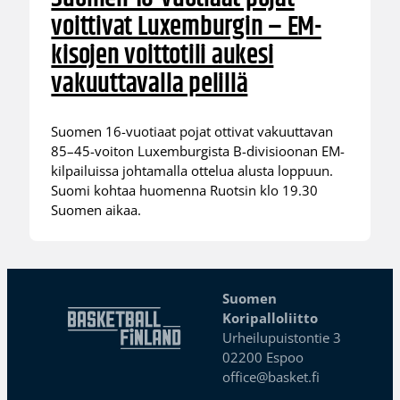
voittivat Luxemburgin – EM-
kisojen voittotili aukesi
vakuuttavalla pelillä
Suomen 16-vuotiaat pojat ottivat vakuuttavan
85–45-voiton Luxemburgista B-divisioonan EM-
kilpailuissa johtamalla ottelua alusta loppuun.
Suomi kohtaa huomenna Ruotsin klo 19.30
Suomen aikaa.
Suomen
Koripalloliitto
Urheilupuistontie 3
02200 Espoo
office@basket.fi