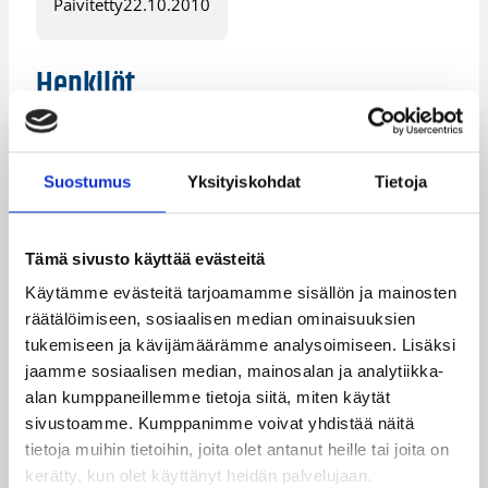
Päivitetty
22.10.2010
Henkilöt
Dionne Pounds
Janika Sundström
Suostumus
Yksityiskohdat
Tietoja
Kenya Robinson
Krystal Vaughn
Kategoriat
Tämä sivusto käyttää evästeitä
Käytämme evästeitä tarjoamamme sisällön ja mainosten
räätälöimiseen, sosiaalisen median ominaisuuksien
Naisten Korisliiga
Sarjat
tukemiseen ja kävijämäärämme analysoimiseen. Lisäksi
jaamme sosiaalisen median, mainosalan ja analytiikka-
alan kumppaneillemme tietoja siitä, miten käytät
sivustoamme. Kumppanimme voivat yhdistää näitä
Katso myös
tietoja muihin tietoihin, joita olet antanut heille tai joita on
kerätty, kun olet käyttänyt heidän palvelujaan.