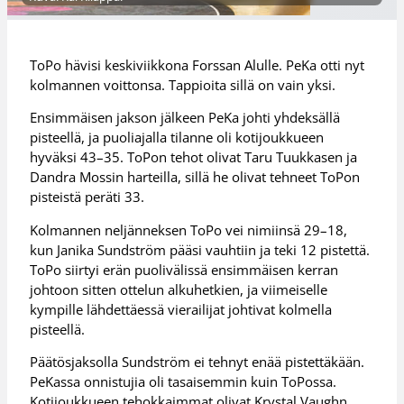
ToPo hävisi keskiviikkona Forssan Alulle. PeKa otti nyt
kolmannen voittonsa. Tappioita sillä on vain yksi.
Ensimmäisen jakson jälkeen PeKa johti yhdeksällä
pisteellä, ja puoliajalla tilanne oli kotijoukkueen
hyväksi 43–35. ToPon tehot olivat Taru Tuukkasen ja
Dandra Mossin harteilla, sillä he olivat tehneet ToPon
pisteistä peräti 33.
Kolmannen neljänneksen ToPo vei nimiinsä 29–18,
kun Janika Sundström pääsi vauhtiin ja teki 12 pistettä.
ToPo siirtyi erän puolivälissä ensimmäisen kerran
johtoon sitten ottelun alkuhetkien, ja viimeiselle
kympille lähdettäessä vierailijat johtivat kolmella
pisteellä.
Päätösjaksolla Sundström ei tehnyt enää pistettäkään.
PeKassa onnistujia oli tasaisemmin kuin ToPossa.
Kotijoukkueen tehokkaimmat olivat Krystal Vaughn,