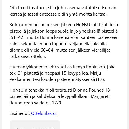
Ottelu oli tasainen, sillä johtoasema vaihtui seitsemän
kertaa ja tasatilanteessa oltiin yhtä monta kertaa.
Kolmannen neljänneksen jälkeen HoNsU johti kahdella
pisteellä ja jakson loppupuolella jo yhdeksällä pisteellä
(51–42), mutta Huima kavensi eron kahteen pisteeseen
kaksi sekuntia ennen loppua. Neljännellä jaksolla
tilanne oli vielä 60–64, mutta sen jälkeen vierailijat
ratkaisivat ottelun.
Huiman ykkönen oli 40-vuotias Kenya Robinson, joka
teki 31 pistettä ja nappasi 15 levypalloa. Maiju
Pekkarinen teki kauden piste-ennätyksensä (17).
HoNsU:n tehokkain oli totutusti Dionne Pounds 18
pisteellään ja kahdeksalla levypallollaan. Margaret
Roundtreen saldo oli 17/9.
Lisätiedot:
Ottelutilastot