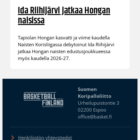
Ida Riihijärvi jatkaa Hongan
naisissa
Tapiolan Hongan kasvatti ja viime kaudella
Naisten Korisliigassa debytoinut Ida Riihijärvi
jatkaa Hongan naisten edustusjoukkueessa
myös kaudella 2026-27.
Suomen
Koripalloliitto
Urheilupuistontie 3
02200 Espoo
office@basket.fi
Henkilöstön yhteystiedot