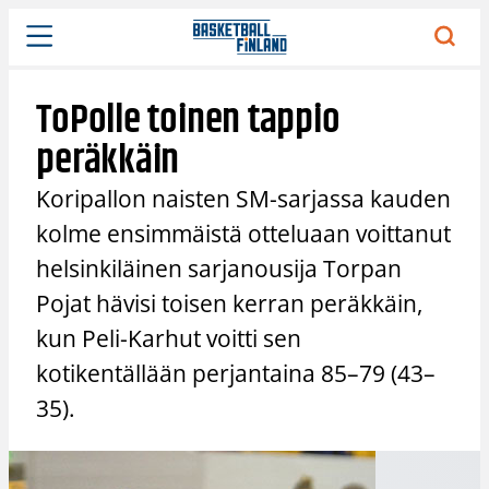
Siirry
sisältöön
ToPolle toinen tappio
peräkkäin
Koripallon naisten SM-sarjassa kauden
kolme ensimmäistä otteluaan voittanut
helsinkiläinen sarjanousija Torpan
Pojat hävisi toisen kerran peräkkäin,
kun Peli-Karhut voitti sen
kotikentällään perjantaina 85–79 (43–
35).