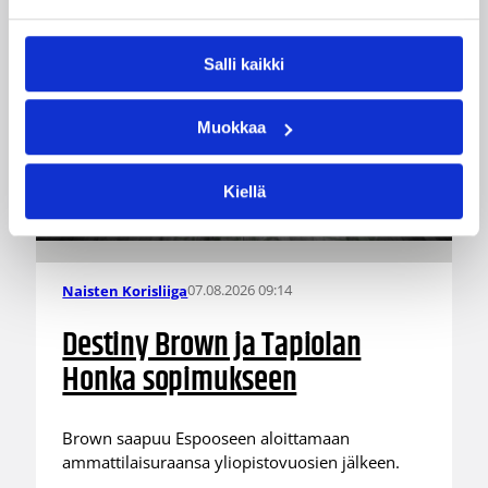
Salli kaikki
Muokkaa
Kiellä
07.08.2026 09:14
Naisten Korisliiga
Destiny Brown ja Tapiolan
Honka sopimukseen
Brown saapuu Espooseen aloittamaan
ammattilaisuraansa yliopistovuosien jälkeen.