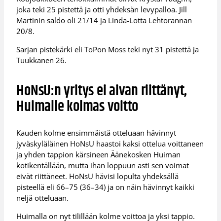
joka teki 25 pistettä ja otti yhdeksän levypalloa. Jill
Martinin saldo oli 21/14 ja Linda-Lotta Lehtorannan
20/8.
Sarjan pistekärki eli ToPon Moss teki nyt 31 pistettä ja
Tuukkanen 26.
HoNsU:n yritys ei aivan riittänyt,
Huimalle kolmas voitto
Kauden kolme ensimmäistä otteluaan hävinnyt
jyväskyläläinen HoNsU haastoi kaksi ottelua voittaneen
ja yhden tappion kärsineen Äänekosken Huiman
kotikentällään, mutta ihan loppuun asti sen voimat
eivät riittäneet. HoNsU hävisi lopulta yhdeksällä
pisteellä eli 66–75 (36–34) ja on näin hävinnyt kaikki
neljä otteluaan.
Huimalla on nyt tilillään kolme voittoa ja yksi tappio.