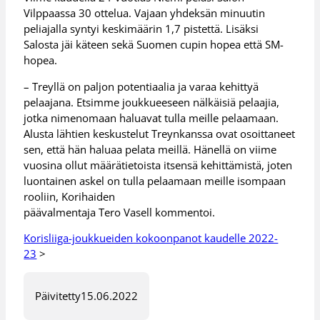
Vilppaassa 30 ottelua. Vajaan yhdeksän minuutin
peliajalla syntyi keskimäärin 1,7 pistettä. Lisäksi
Salosta jäi käteen sekä Suomen cupin hopea että SM-
hopea.
– Treyllä on paljon potentiaalia ja varaa kehittyä
pelaajana. Etsimme joukkueeseen nälkäisiä pelaajia,
jotka nimenomaan haluavat tulla meille pelaamaan.
Alusta lähtien keskustelut Treynkanssa ovat osoittaneet
sen, että hän haluaa pelata meillä. Hänellä on viime
vuosina ollut määrätietoista itsensä kehittämistä, joten
luontainen askel on tulla pelaamaan meille isompaan
rooliin, Korihaiden
päävalmentaja Tero Vasell kommentoi.
Korisliiga-joukkueiden kokoonpanot kaudelle 2022-
23
>
Päivitetty
15.06.2022