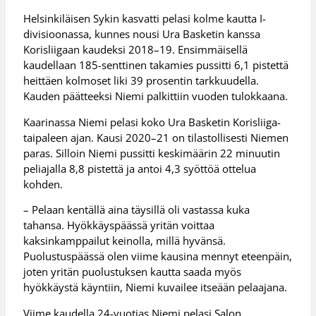
Helsinkiläisen Sykin kasvatti pelasi kolme kautta I-
divisioonassa, kunnes nousi Ura Basketin kanssa
Korisliigaan kaudeksi 2018–19. Ensimmäisellä
kaudellaan 185-senttinen takamies pussitti 6,1 pistettä
heittäen kolmoset liki 39 prosentin tarkkuudella.
Kauden päätteeksi Niemi palkittiin vuoden tulokkaana.
Kaarinassa Niemi pelasi koko Ura Basketin Korisliiga-
taipaleen ajan. Kausi 2020–21 on tilastollisesti Niemen
paras. Silloin Niemi pussitti keskimäärin 22 minuutin
peliajalla 8,8 pistettä ja antoi 4,3 syöttöä ottelua
kohden.
– Pelaan kentällä aina täysillä oli vastassa kuka
tahansa. Hyökkäyspäässä yritän voittaa
kaksinkamppailut keinolla, millä hyvänsä.
Puolustuspäässä olen viime kausina mennyt eteenpäin,
joten yritän puolustuksen kautta saada myös
hyökkäystä käyntiin, Niemi kuvailee itseään pelaajana.
Viime kaudella 24-vuotias Niemi pelasi Salon