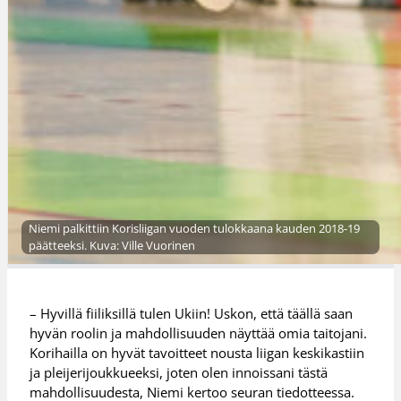
Niemi palkittiin Korisliigan vuoden tulokkaana kauden 2018-19
päätteeksi. Kuva: Ville Vuorinen
– Hyvillä fiiliksillä tulen Ukiin! Uskon, että täällä saan
hyvän roolin ja mahdollisuuden näyttää omia taitojani.
Korihailla on hyvät tavoitteet nousta liigan keskikastiin
ja pleijerijoukkueeksi, joten olen innoissani tästä
mahdollisuudesta, Niemi kertoo seuran tiedotteessa.