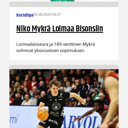
05.08.2026 09:37
Korisliiga
Niko Mykrä Loimaa Bisonsiin
Loimaalaisseura ja 189-senttinen Mykrä
solmivat yksivuotisen sopimuksen.