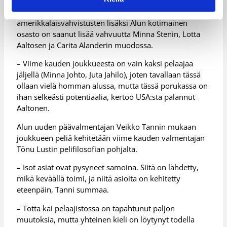
Uudella kaudella forssalainen koripalloväki saa odottaa
yhä parempaa tulosta, sillä osaavien
amerikkalaisvahvistusten lisäksi Alun kotimainen
osasto on saanut lisää vahvuutta Minna Stenin, Lotta
Aaltosen ja Carita Alanderin muodossa.
– Viime kauden joukkueesta on vain kaksi pelaajaa
jäljellä (Minna Johto, Juta Jahilo), joten tavallaan tässä
ollaan vielä homman alussa, mutta tässä porukassa on
ihan selkeästi potentiaalia, kertoo USA:sta palannut
Aaltonen.
Alun uuden päävalmentajan Veikko Tannin mukaan
joukkueen peliä kehitetään viime kauden valmentajan
Tönu Lustin pelifilosofian pohjalta.
– Isot asiat ovat pysyneet samoina. Siitä on lähdetty,
mikä keväällä toimi, ja niitä asioita on kehitetty
eteenpäin, Tanni summaa.
– Totta kai pelaajistossa on tapahtunut paljon
muutoksia, mutta yhteinen kieli on löytynyt todella