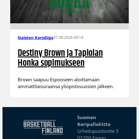
07.08.2026 09:14
Naisten Korisliiga
Destiny Brown ja Tapiolan
Honka sopimukseen
Brown saapuu Espooseen aloittamaan
ammattilaisuraansa yliopistovuosien jälkeen.
Suomen
Koripalloliitto
Urheilupuistontie 3
02200 Espoo