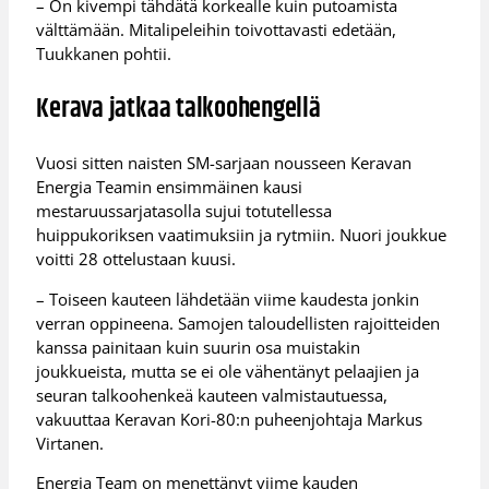
– On kivempi tähdätä korkealle kuin putoamista
välttämään. Mitalipeleihin toivottavasti edetään,
Tuukkanen pohtii.
Kerava jatkaa talkoohengellä
Vuosi sitten naisten SM-sarjaan nousseen Keravan
Energia Teamin ensimmäinen kausi
mestaruussarjatasolla sujui totutellessa
huippukoriksen vaatimuksiin ja rytmiin. Nuori joukkue
voitti 28 ottelustaan kuusi.
– Toiseen kauteen lähdetään viime kaudesta jonkin
verran oppineena. Samojen taloudellisten rajoitteiden
kanssa painitaan kuin suurin osa muistakin
joukkueista, mutta se ei ole vähentänyt pelaajien ja
seuran talkoohenkeä kauteen valmistautuessa,
vakuuttaa Keravan Kori-80:n puheenjohtaja Markus
Virtanen.
Energia Team on menettänyt viime kauden