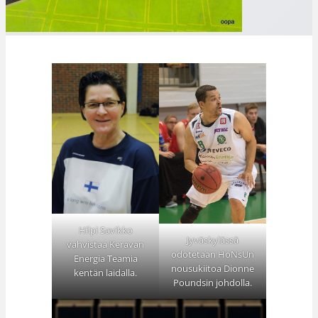
Hilpi Savikko
Jyväskylässä
vahvistaa Keravan
odotetaan HoNsUn
Energia Teamia
nousukiitoa Dionne
kentän laidalla.
Poundsin johdolla.