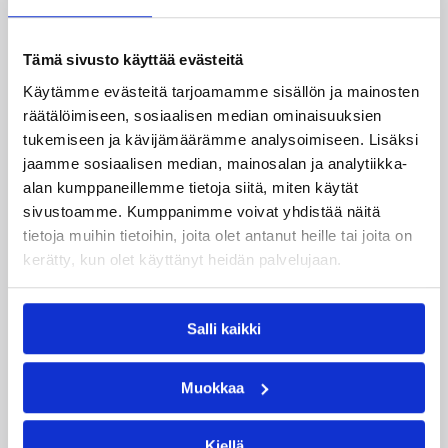
mahdollinen menestys kulminoituu kuitenkin kahteen
pelaajaan – viime kauden parhaaseen kotimaiseen
pisteidentekijään Dionne Poundsiin sekä
Tämä sivusto käyttää evästeitä
amerikkalaiseen Margaret Roundtreehen.
Käytämme evästeitä tarjoamamme sisällön ja mainosten
– Uskoisin, että Pounds tulee olemaan parhaita pelaajia
räätälöimiseen, sosiaalisen median ominaisuuksien
sarjassa. Hän osaa heittää, syöttää ja puolustaa, ja
tukemiseen ja kävijämäärämme analysoimiseen. Lisäksi
maajoukkuepeleissä hän löysi itsestään vielä uuden
jaamme sosiaalisen median, mainosalan ja analytiikka-
vaihteen. Roundtree on toinen huikea pelaaja, ja
alan kumppaneillemme tietoja siitä, miten käytät
uskoisin toivoa, että näemme alkavalla kaudella hänen
sivustoamme. Kumppanimme voivat yhdistää näitä
toimestaan naisten SM-sarjan kautta aikojen
tietoja muihin tietoihin, joita olet antanut heille tai joita on
ensimmäisen donkin, Helimäki ennakoi.
kerätty, kun olet käyttänyt heidän palvelujaan.
Palaako Alku mitalikantaan?
Salli kaikki
Takavuosien suurseura Forssan Alku jumitti lähes koko
2000-luvun SM-sarjan alemmassa keskikastissa ja sen
Muokkaa
alapuolella, mutta viime vuonna forssalaiset
kamppailivat tiensä sarjan viidennelle sijalle.
Kiellä