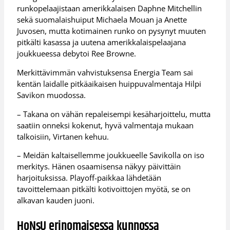
runkopelaajistaan amerikkalaisen Daphne Mitchellin
sekä suomalaishuiput Michaela Mouan ja Anette
Juvosen, mutta kotimainen runko on pysynyt muuten
pitkälti kasassa ja uutena amerikkalaispelaajana
joukkueessa debytoi Ree Browne.
Merkittävimmän vahvistuksensa Energia Team sai
kentän laidalle pitkäaikaisen huippuvalmentaja Hilpi
Savikon muodossa.
– Takana on vähän repaleisempi kesäharjoittelu, mutta
saatiin onneksi kokenut, hyvä valmentaja mukaan
talkoisiin, Virtanen kehuu.
– Meidän kaltaisellemme joukkueelle Savikolla on iso
merkitys. Hänen osaamisensa näkyy päivittäin
harjoituksissa. Playoff-paikkaa lähdetään
tavoittelemaan pitkälti kotivoittojen myötä, se on
alkavan kauden juoni.
HoNsU erinomaisessa kunnossa