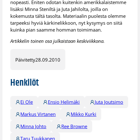
nopeasti. Eniten odotan kuitenkin amerikkalaistemme
lisäksi Minna Steniltä ja Juta Jahilolta, joilla on
kokemusta tältä tasolta. Materiaalin puolesta olemme
tarpeeksi hyviä kärkinelikkoon, nyt kysymys on siitä
kuinka pian saamme homman toimimaan.
Artikkelin toinen osa julkaistaan keskiviikkona.
Päivitetty
28.09.2010
Henkilöt
Ei Ole
Ensio Helimäki
Juta Joutsimo
Markus Virtanen
Mikko Kurki
Minna Johto
Ree Browne
Taru Tuukkanen