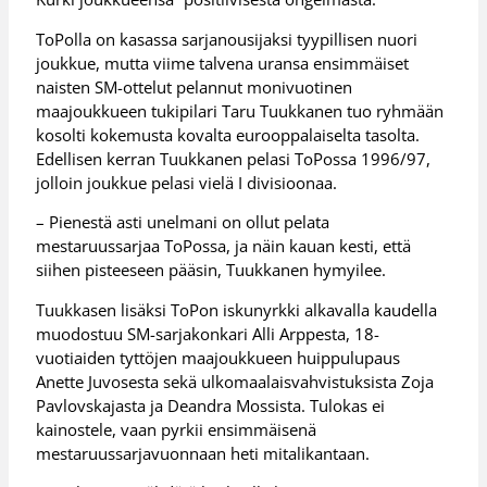
ToPolla on kasassa sarjanousijaksi tyypillisen nuori
joukkue, mutta viime talvena uransa ensimmäiset
naisten SM-ottelut pelannut monivuotinen
maajoukkueen tukipilari Taru Tuukkanen tuo ryhmään
kosolti kokemusta kovalta eurooppalaiselta tasolta.
Edellisen kerran Tuukkanen pelasi ToPossa 1996/97,
jolloin joukkue pelasi vielä I divisioonaa.
– Pienestä asti unelmani on ollut pelata
mestaruussarjaa ToPossa, ja näin kauan kesti, että
siihen pisteeseen pääsin, Tuukkanen hymyilee.
Tuukkasen lisäksi ToPon iskunyrkki alkavalla kaudella
muodostuu SM-sarjakonkari Alli Arppesta, 18-
vuotiaiden tyttöjen maajoukkueen huippulupaus
Anette Juvosesta sekä ulkomaalaisvahvistuksista Zoja
Pavlovskajasta ja Deandra Mossista. Tulokas ei
kainostele, vaan pyrkii ensimmäisenä
mestaruussarjavuonnaan heti mitalikantaan.