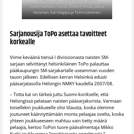
Forssan Alku luottaa Minna Stenin
kokemukseen. Kuvat: Oona Panula, Jukka
Nissinen, Kai Kilappa ja Tomi Kaminen.
Sarjanousija ToPo asettaa tavoitteet
korkealle
Viime keväänä tiensä I divisioonasta naisten SM-
sarjaan selvittänyt helsinkiläinen ToPo palauttaa
pääkaupungin SM-sarjakartalle useamman vuoden
tauon jälkeen. Edellisen kerran Helsinkiä edusti
pääsarjatasolla Helsingin NMKY kaudella 2007/08.
– Totta kai on tärkeä juttu Suomi-korikselle, että
Helsingissä pelataan naisten pääsarjakorista. Varmaan
toisellekin joukkueelle olisi tilausta, koska olemme
joutuneet käännyttämään monta pelaajaa ovelta, koska
yhteen joukkueeseen mahtuu vain tietty määrä
pelaajia, kertoo ToPon tuore päävalmentaja Mikko
Kurki joukkueensa ”positiivisesta ongelmasta.”