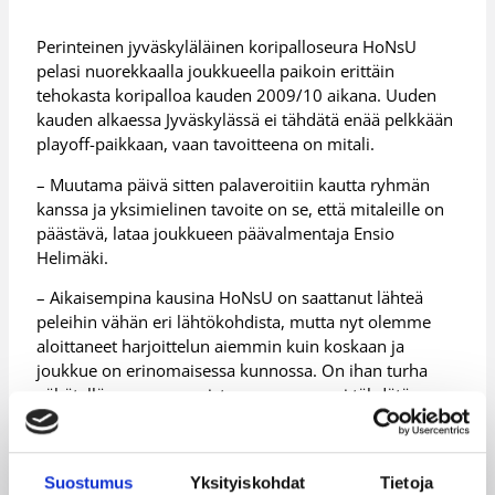
Perinteinen jyväskyläläinen koripalloseura HoNsU
pelasi nuorekkaalla joukkueella paikoin erittäin
tehokasta koripalloa kauden 2009/10 aikana. Uuden
kauden alkaessa Jyväskylässä ei tähdätä enää pelkkään
playoff-paikkaan, vaan tavoitteena on mitali.
– Muutama päivä sitten palaveroitiin kautta ryhmän
kanssa ja yksimielinen tavoite on se, että mitaleille on
päästävä, lataa joukkueen päävalmentaja Ensio
Helimäki.
– Aikaisempina kausina HoNsU on saattanut lähteä
peleihin vähän eri lähtökohdista, mutta nyt olemme
aloittaneet harjoittelun aiemmin kuin koskaan ja
joukkue on erinomaisessa kunnossa. On ihan turha
vähätellä omaa osaamista, vaan parempi tähdätä
kerralla korkealle.
Joukkue on pysynyt pitkälti entisellään edellisen
kauden jälkeen. Helimäen mukaan HoNsUn
Suostumus
Yksityiskohdat
Tietoja