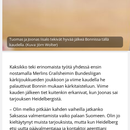
Tuomas ja Joonas Iisalo tekivät hyvää jälkeä Bonnissa tällä
kaudella. (Kuva: Jörn Wolter)
Kaksikko teki erinomaista työtä yhdessä ensin
nostamalla Merlins Crailsheimin Bundesliigan
kärkijoukkueiden joukkoon ja viime kaudella he
palauttivat Bonnin mukaan kärkitaisteluun. Viime
kauden jälkeen tiet kuitenkin erkanivat, kun Joonas sai
tarjouksen Heidelbergistä.
– Olin melko pitkään kahden vaiheilla jatkanko
Saksassa valmentamista vaiko palaan Suomeen. Olin jo
kieltäytynyt muista tarjouksista, mutta kun Heidelberg
etsi uutta päävalmentajaa ja kontaktoi agenttiani