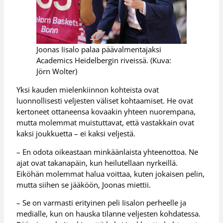
Joonas Iisalo palaa päävalmentajaksi
Academics Heidelbergin riveissä. (Kuva:
Jörn Wolter)
Yksi kauden mielenkiinnon kohteista ovat
luonnollisesti veljesten väliset kohtaamiset. He ovat
kertoneet ottaneensa kovaakin yhteen nuorempana,
mutta molemmat muistuttavat, että vastakkain ovat
kaksi joukkuetta – ei kaksi veljestä.
– En odota oikeastaan minkäänlaista yhteenottoa. Ne
ajat ovat takanapäin, kun heilutellaan nyrkeillä.
Eiköhän molemmat halua voittaa, kuten jokaisen pelin,
mutta siihen se jääköön, Joonas miettii.
– Se on varmasti erityinen peli Iisalon perheelle ja
medialle, kun on hauska tilanne veljesten kohdatessa.