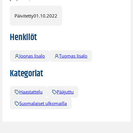
Päivitetty
01.10.2022
Henkilöt
Joonas Iisalo
Tuomas Iisalo
Kategoriat
Haastattelu
Pääjuttu
Suomalaiset ulkomailla