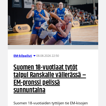
08.08.2026 22:50
EM-kilpailut
Suomen 18-vuotiaat tytöt
taipui Ranskalle välierässä –
EM-pronssi pelissä
sunnuntaina
Suomen 18-vuotiaiden tyttöjen tie EM-kisojen