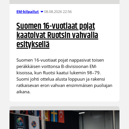
08.08.2026 22:56
EM-kilpailut
Suomen 16-vuotiaat pojat
kaatoivat Ruotsin vahvalla
esityksellä
Suomen 16-vuotiaat pojat nappasivat toisen
peräkkäisen voittonsa B-divisioonan EM-
kisoissa, kun Ruotsi kaatui lukemin 98–79.
Suomi johti ottelua alusta loppuun ja rakensi
ratkaisevan eron vahvan ensimmäisen puoliajan
aikana.