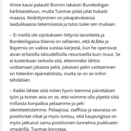
Viime kausi palautti Bonnin takaisin Bundesliigan
kärkitaisteluun, mutta Tuomas pitää jalat tiukasti
maassa. Keskittyminen on jokapäiväisessä
laadukkaassa tekemisessä ja tulos tulee sen mukaan.
– Ei meillä ole sijoitukseen liittyviä tavoitteita ja
Bundesliigassa tilanne on sellainen, että ALBAa ja
Bayernia on vaikea suistaa kärjestä, kun he operoivat
aivan erilaisilla taloudellisilla resursseilla kuin muut. Se
ei kuitenkaan tarkoita sitä, ettemmekö lähtisi
voittamaan jokaista peliä. Jokaisen pelin voittaminen
on tietenkin epärealistista, mutta se on se mihin
tähdätään.
– Kaikki lähtee siitä miten hyvin teemme päivittäisen
työn ja toinen asia on se, että voimme olla ylpeitä siitä
millaista koripalloa pelaamme ja peli-
identiteetistämme. Pelaajissa, staffissa ja seurassa on
positiiviset vibat ja myös tuntuu, että kaupungissa on
myös jatkunut sama positiivinen tunnelma joukkueen
ympärillä, Tuomas korostaa.