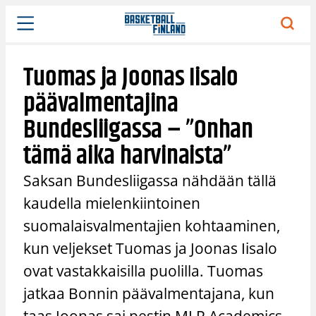
Siirry
sisältöön
Tuomas ja Joonas Iisalo
päävalmentajina
Bundesliigassa – ”Onhan
tämä aika harvinaista”
Saksan Bundesliigassa nähdään tällä
kaudella mielenkiintoinen
suomalaisvalmentajien kohtaaminen,
kun veljekset Tuomas ja Joonas Iisalo
ovat vastakkaisilla puolilla. Tuomas
jatkaa Bonnin päävalmentajana, kun
taas Joonas sai pestin MLP Academics