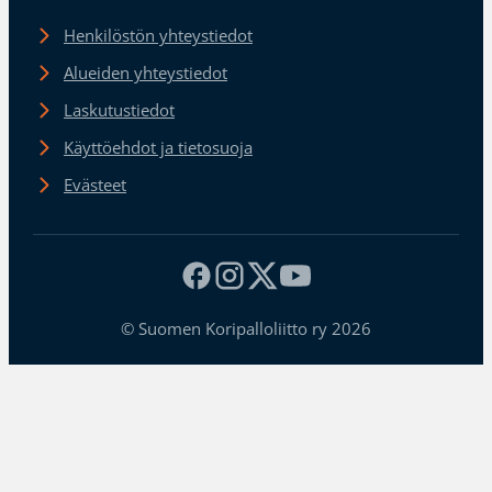
Henkilöstön yhteystiedot
Alueiden yhteystiedot
Laskutustiedot
Käyttöehdot ja tietosuoja
Evästeet
© Suomen Koripalloliitto ry 2026