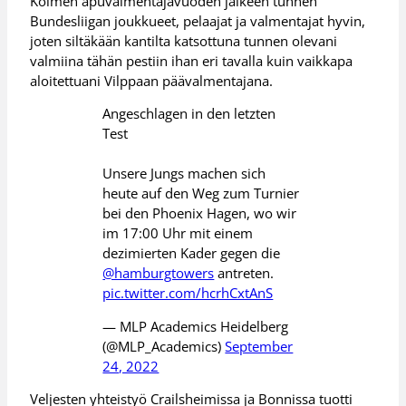
Kolmen apuvalmentajavuoden jälkeen tunnen
Bundesliigan joukkueet, pelaajat ja valmentajat hyvin,
joten siltäkään kantilta katsottuna tunnen olevani
valmiina tähän pestiin ihan eri tavalla kuin vaikkapa
aloitettuani Vilppaan päävalmentajana.
Angeschlagen in den letzten
Test
Unsere Jungs machen sich
heute auf den Weg zum Turnier
bei den Phoenix Hagen, wo wir
im 17:00 Uhr mit einem
dezimierten Kader gegen die
@hamburgtowers
antreten.
pic.twitter.com/hcrhCxtAnS
— MLP Academics Heidelberg
(@MLP_Academics)
September
24, 2022
Veljesten yhteistyö Crailsheimissa ja Bonnissa tuotti