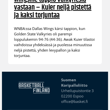
vastaan – Kuier neljä pistettä
ja kaksi torjuntaa
WNBA:ssa Dallas Wings kärsi tappion, kun
Golden State Valkyries oli parempi
loppulukemin 94-76 (44-36). Awak Kuier tilastoi
vaihdoissa yhdeksässä ja puolessa minuutissa
neljä pistettä, yhden levypallon ja kaksi
torjuntaa.
Suomen
Koripalloliitto
Urheilupuistontie 3
02200 Espoo
office@basket.fi