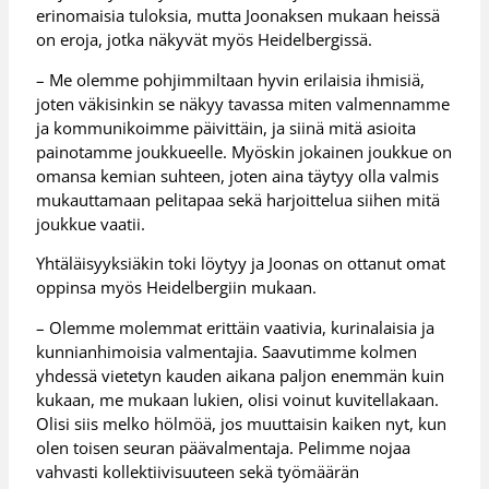
erinomaisia tuloksia, mutta Joonaksen mukaan heissä
on eroja, jotka näkyvät myös Heidelbergissä.
– Me olemme pohjimmiltaan hyvin erilaisia ihmisiä,
joten väkisinkin se näkyy tavassa miten valmennamme
ja kommunikoimme päivittäin, ja siinä mitä asioita
painotamme joukkueelle. Myöskin jokainen joukkue on
omansa kemian suhteen, joten aina täytyy olla valmis
mukauttamaan pelitapaa sekä harjoittelua siihen mitä
joukkue vaatii.
Yhtäläisyyksiäkin toki löytyy ja Joonas on ottanut omat
oppinsa myös Heidelbergiin mukaan.
– Olemme molemmat erittäin vaativia, kurinalaisia ja
kunnianhimoisia valmentajia. Saavutimme kolmen
yhdessä vietetyn kauden aikana paljon enemmän kuin
kukaan, me mukaan lukien, olisi voinut kuvitellakaan.
Olisi siis melko hölmöä, jos muuttaisin kaiken nyt, kun
olen toisen seuran päävalmentaja. Pelimme nojaa
vahvasti kollektiivisuuteen sekä työmäärän