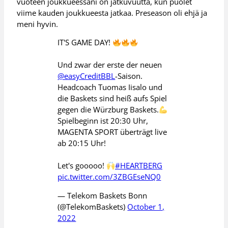
vuoteen joukkueessani on jatkuvuutta, kun puolet
viime kauden joukkueesta jatkaa. Preseason oli ehjä ja
meni hyvin.
IT'S GAME DAY!
Und zwar der erste der neuen
@easyCreditBBL
-Saison.
Headcoach Tuomas Iisalo und
die Baskets sind heiß aufs Spiel
gegen die Würzburg Baskets.
Spielbeginn ist 20:30 Uhr,
MAGENTA SPORT überträgt live
ab 20:15 Uhr!
Let's gooooo!
#HEARTBERG
pic.twitter.com/3ZBGEseNQ0
— Telekom Baskets Bonn
(@TelekomBaskets)
October 1,
2022