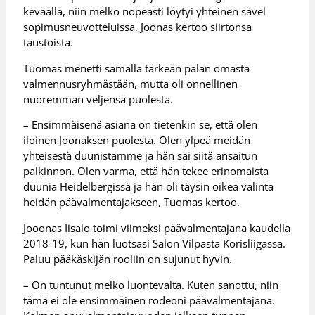
keväällä, niin melko nopeasti löytyi yhteinen sävel
sopimusneuvotteluissa, Joonas kertoo siirtonsa
taustoista.
Tuomas menetti samalla tärkeän palan omasta
valmennusryhmästään, mutta oli onnellinen
nuoremman veljensä puolesta.
– Ensimmäisenä asiana on tietenkin se, että olen
iloinen Joonaksen puolesta. Olen ylpeä meidän
yhteisestä duunistamme ja hän sai siitä ansaitun
palkinnon. Olen varma, että hän tekee erinomaista
duunia Heidelbergissä ja hän oli täysin oikea valinta
heidän päävalmentajakseen, Tuomas kertoo.
Jooonas Iisalo toimi viimeksi päävalmentajana kaudella
2018-19, kun hän luotsasi Salon Vilpasta Korisliigassa.
Paluu pääkäskijän rooliin on sujunut hyvin.
– On tuntunut melko luontevalta. Kuten sanottu, niin
tämä ei ole ensimmäinen rodeoni päävalmentajana.