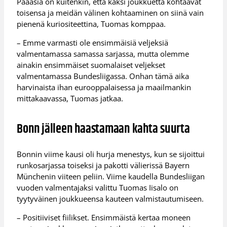
Pääasia on kuitenkin, että kaksi joukkuetta kohtaavat
toisensa ja meidän välinen kohtaaminen on siinä vain
pienenä kuriositeettina, Tuomas komppaa.
– Emme varmasti ole ensimmäisiä veljeksiä
valmentamassa samassa sarjassa, mutta olemme
ainakin ensimmäiset suomalaiset veljekset
valmentamassa Bundesliigassa. Onhan tämä aika
harvinaista ihan eurooppalaisessa ja maailmankin
mittakaavassa, Tuomas jatkaa.
Bonn jälleen haastamaan kahta suurta
Bonnin viime kausi oli hurja menestys, kun se sijoittui
runkosarjassa toiseksi ja pakotti välierissä Bayern
Münchenin viiteen peliin. Viime kaudella Bundesliigan
vuoden valmentajaksi valittu Tuomas Iisalo on
tyytyväinen joukkueensa kauteen valmistautumiseen.
– Positiiviset fiilikset. Ensimmäistä kertaa moneen