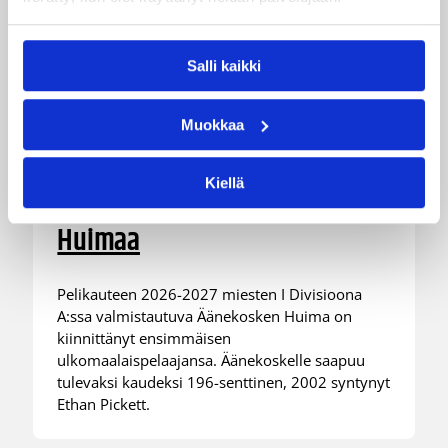
Salli kaikki
Muokkaa
21.07.2026 07:23
Miesten I divisioona A
Kiellä
Ethan Pickett vahvistaa
Huimaa
Pelikauteen 2026-2027 miesten I Divisioona
A:ssa valmistautuva Äänekosken Huima on
kiinnittänyt ensimmäisen
ulkomaalaispelaajansa. Äänekoskelle saapuu
tulevaksi kaudeksi 196-senttinen, 2002 syntynyt
Ethan Pickett.