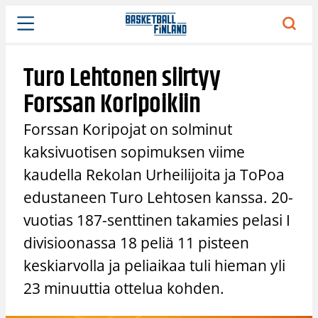
Siirry
sisältöön
Turo Lehtonen siirtyy
Forssan Koripoikiin
Forssan Koripojat on solminut
kaksivuotisen sopimuksen viime
kaudella Rekolan Urheilijoita ja ToPoa
edustaneen Turo Lehtosen kanssa. 20-
vuotias 187-senttinen takamies pelasi I
divisioonassa 18 peliä 11 pisteen
keskiarvolla ja peliaikaa tuli hieman yli
23 minuuttia ottelua kohden.