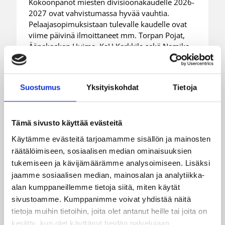
Kokoonpanot miesten divisioonakaudelle 2026-
2027 ovat vahvistumassa hyvää vauhtia.
Pelaajasopimuksistaan tulevalle kaudelle ovat
viime päivinä ilmoittaneet mm. Torpan Pojat,
Äänekosken Huima, KaU Karkkila sekä Namika
Lappeenranta.
Suostumus
Yksityiskohdat
Tietoja
Tämä sivusto käyttää evästeitä
Käytämme evästeitä tarjoamamme sisällön ja mainosten
räätälöimiseen, sosiaalisen median ominaisuuksien
tukemiseen ja kävijämäärämme analysoimiseen. Lisäksi
jaamme sosiaalisen median, mainosalan ja analytiikka-
alan kumppaneillemme tietoja siitä, miten käytät
sivustoamme. Kumppanimme voivat yhdistää näitä
tietoja muihin tietoihin, joita olet antanut heille tai joita on
kerätty, kun olet käyttänyt heidän palvelujaan.