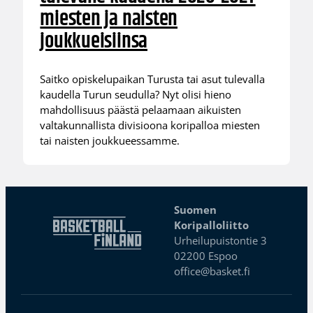
miesten ja naisten
joukkueisiinsa
Saitko opiskelupaikan Turusta tai asut tulevalla
kaudella Turun seudulla? Nyt olisi hieno
mahdollisuus päästä pelaamaan aikuisten
valtakunnallista divisioona koripalloa miesten
tai naisten joukkueessamme.
Suomen
Koripalloliitto
Urheilupuistontie 3
02200 Espoo
office@basket.fi