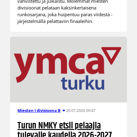
vahvistettu ja julkaistu. Molemmat miesten
divisioonat pelataan kaksinkertaisena
runkosarjana, joka huipentuu paras viidestä -
järjestelmällä pelattaviin finaaleihin.
20.07.2026 09:47
Miesten I divisioona B
Turun NMKY etsii pelaajia
tulevalle kaudella 2026-2027