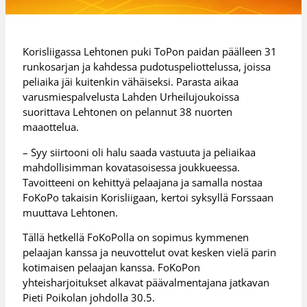
Korisliigassa Lehtonen puki ToPon paidan päälleen 31
runkosarjan ja kahdessa pudotuspeliottelussa, joissa
peliaika jäi kuitenkin vähäiseksi. Parasta aikaa
varusmiespalvelusta Lahden Urheilujoukoissa
suorittava Lehtonen on pelannut 38 nuorten
maaottelua.
– Syy siirtooni oli halu saada vastuuta ja peliaikaa
mahdollisimman kovatasoisessa joukkueessa.
Tavoitteeni on kehittyä pelaajana ja samalla nostaa
FoKoPo takaisin Korisliigaan, kertoi syksyllä Forssaan
muuttava Lehtonen.
Tällä hetkellä FoKoPolla on sopimus kymmenen
pelaajan kanssa ja neuvottelut ovat kesken vielä parin
kotimaisen pelaajan kanssa. FoKoPon
yhteisharjoitukset alkavat päävalmentajana jatkavan
Pieti Poikolan johdolla 30.5.