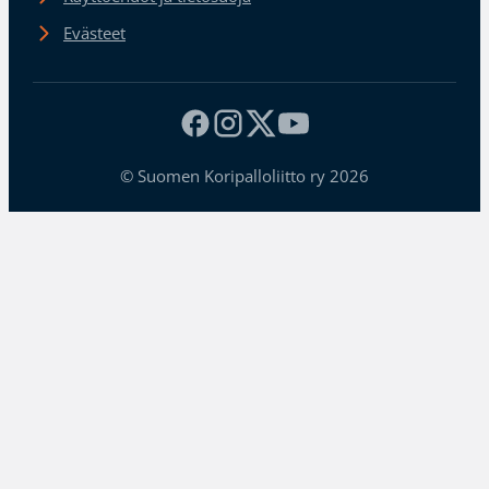
Evästeet
© Suomen Koripalloliitto ry 2026