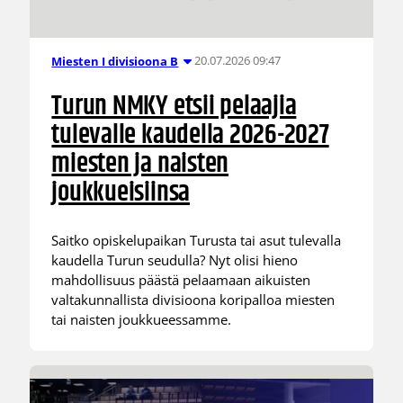
20.07.2026 09:47
Miesten I divisioona B
Turun NMKY etsii pelaajia
tulevalle kaudella 2026-2027
miesten ja naisten
joukkueisiinsa
Saitko opiskelupaikan Turusta tai asut tulevalla
kaudella Turun seudulla? Nyt olisi hieno
mahdollisuus päästä pelaamaan aikuisten
valtakunnallista divisioona koripalloa miesten
tai naisten joukkueessamme.