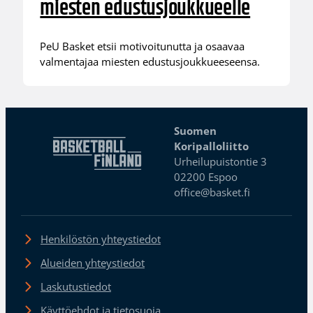
miesten edustusjoukkueelle
PeU Basket etsii motivoitunutta ja osaavaa
valmentajaa miesten edustusjoukkueeseensa.
Suomen
Koripalloliitto
Urheilupuistontie 3
02200 Espoo
office@basket.fi
Henkilöstön yhteystiedot
Alueiden yhteystiedot
Laskutustiedot
Käyttöehdot ja tietosuoja