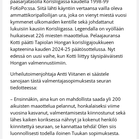
pääsarjatasolla Korisliigassa kaudella 1998-99
FoKoPo:ssa. Siitä lähti käyntiin vertaansa vailla oleva
ammattikoripalloilijan ura, joka on vienyt miestä vuosi
kymmenet ulkomaiden kentille sekä johdattanut
lukuisiin kausiin Korisliigassa. Legendalla on vyöllään
huikaisevat 226 miesten maaottelua. Pelaajauransa
Kotti päätti Tapiolan Hongan korisliigajoukkueen
kapteenina kauden 2024-25 päätösottelussa. Nyt
edessä on uusi vaihe, kun Kotti liittyy täysipäiväisesti
Hongan valmennustiimiin.
Urheilutoimenjohtaja Antti Viitanen ei säästele
sanojaan tästä valmentajasopimuksesta seuran
tiedotteessa:
– Ensinnäkin, aina kun on mahdollista saada yli 200
aikuisten maaottelua pelannut, honkalaiseksi viime
vuosina kasvanut, valmentamisesta kiinnostunut sekä
lähes kaiken koriksessa nähnyt ja kokenut henkilö
kiinnitettyä seuraan, se kannattaa tehdä! Olen siis
luonnollisesti todella iloinen Tuukan sopimuksesta.