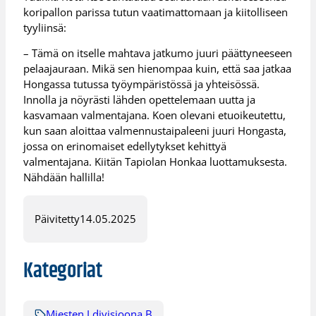
koripallon parissa tutun vaatimattomaan ja kiitolliseen
tyyliinsä:
– Tämä on itselle mahtava jatkumo juuri päättyneeseen
pelaajauraan. Mikä sen hienompaa kuin, että saa jatkaa
Hongassa tutussa työympäristössä ja yhteisössä.
Innolla ja nöyrästi lähden opettelemaan uutta ja
kasvamaan valmentajana. Koen olevani etuoikeutettu,
kun saan aloittaa valmennustaipaleeni juuri Hongasta,
jossa on erinomaiset edellytykset kehittyä
valmentajana. Kiitän Tapiolan Honkaa luottamuksesta.
Nähdään hallilla!
Päivitetty
14.05.2025
Kategoriat
Miesten I divisioona B