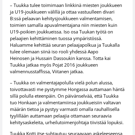
– Tuukka tulee toimimaan linkkinä miesten joukkueen
ja U19-joukkueen välillä ja ottaa vastuulleen divari
B:ssä pelaavan kehitysjoukkueen valmentamisen,
toimien samalla apuvalmentajana niin miesten kuin
U19-poikien joukkueissa. Iso osa Tuukan työtä on
pelaajien kehittäminen tuossa ympäristössä.
Haluamme kehittää seuran pelaajapolkua ja Tuukalla
tulee olemaan siinä iso rooli yhdessä Aapo
Heinosen ja Hussain Dassoukin kanssa. Totta kai
Tuukka jatkaa myös Pojat 2016 joukkueen
valmennusstaffissa, Viitanen jatkaa.
– Tuukka on valmentajapolulla vielä polun alussa,
toivottavasti me pystymme Hongassa auttamaan häntä
sillä polulla eteenpäin. On päivänselvää, että Tuukka
tuo Honkaan ja valmentamiinsa joukkueisiin valtavan
määrän tietoa ja pystyy varmasti omalla rauhallisella
tyylillään auttamaan pelaajia ottamaan seuraavia
kehitysaskeleita, urheilutoimenjohtaja tiivistää lopuksi.
Tuukka Kotti itse suhtautuu seuraavaan askeleeseensa