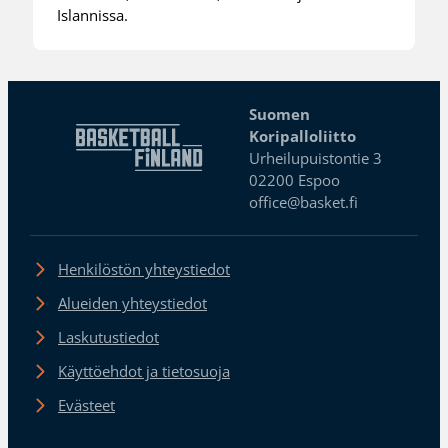
Islannissa.
Suomen
Koripalloliitto
Urheilupuistontie 3
02200 Espoo
office@basket.fi
Henkilöstön yhteystiedot
Alueiden yhteystiedot
Laskutustiedot
Käyttöehdot ja tietosuoja
Evästeet