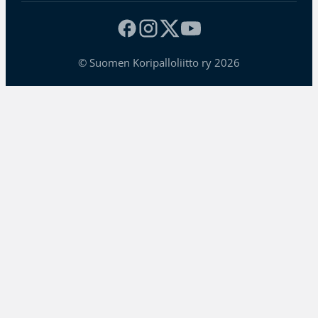
© Suomen Koripalloliitto ry 2026