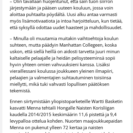
– Olin tavallaan huojentunut, että sain tuon siirron
järjestymään ja pääsen uuteen kouluun, jossa voin
aloittaa puhtaalta pöydältä. Uusi alku antaa varmasti
myös lisämotivaatiota ja intoa harjoitteluun, kun tietää,
että syksyllä odottaa uudet haasteet ja mahdollisuudet.
– Minulla oli muutamia muitakin vaihtoehtoja koulun
suhteen, mutta päädyin Manhattan Collegeen, koska
uskon, että siellä heillä on aidosti tarvetta juuri minun
kaltaiselle pelaajalle ja heidän pelisysteeminsä sopii
hyvin yhteen omien vahvuuksieni kanssa. Lisäksi
vieraillessani koulussa joukkueen yleinen ilmapiiri,
pelaajien ja valmentajien suhtautuminen toisiinsa
miellytti, mikä tuki vahvasti lopullisen päätöksen
tekemistä.
Ennen siirtymistään yliopistoparketeille Wartti Basketin
kasvatti Menna tehtaili Hongalle Naisten Korisliigan
kaudella 2014/2015 keskimäärin 11,6 pistettä ja 9,4
levypalloa ottelua kohden. Nuorten maajoukkuepaidan
Menna on pukenut ylleen 72 kertaa ja naisten