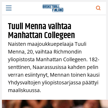
Siirry
sisältöön
Tuuli Menna vaihtaa
Manhattan Collegeen
Naisten maajoukkuepelaaja Tuuli
Menna, 20, vaihtaa Richmondin
yliopistosta Manhattan Collegeen. 182-
senttinen, Naarassusissa kahden pelin
verran esiintynyt, Mennan toinen kausi
Yhdysvaltojen yliopistosarjassa päättyi
maaliskuussa.