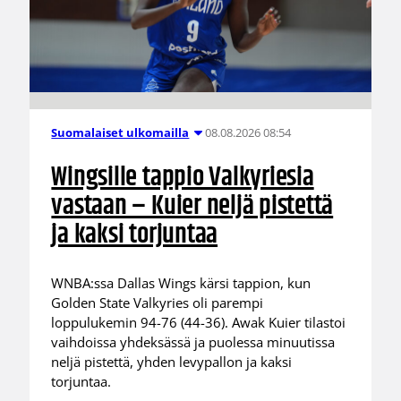
08.08.2026 08:54
Suomalaiset ulkomailla
Wingsille tappio Valkyriesia
vastaan – Kuier neljä pistettä
ja kaksi torjuntaa
WNBA:ssa Dallas Wings kärsi tappion, kun
Golden State Valkyries oli parempi
loppulukemin 94-76 (44-36). Awak Kuier tilastoi
vaihdoissa yhdeksässä ja puolessa minuutissa
neljä pistettä, yhden levypallon ja kaksi
torjuntaa.