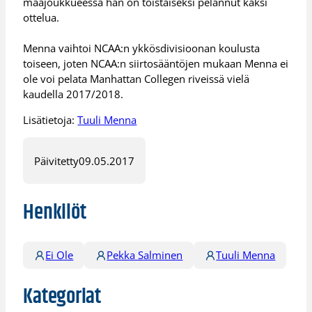
maajoukkueessa hän on toistaiseksi pelannut kaksi
ottelua.
Menna vaihtoi NCAA:n ykkösdivisioonan koulusta
toiseen, joten NCAA:n siirtosääntöjen mukaan Menna ei
ole voi pelata Manhattan Collegen riveissä vielä
kaudella 2017/2018.
Lisätietoja:
Tuuli Menna
Päivitetty
09.05.2017
Henkilöt
Ei Ole
Pekka Salminen
Tuuli Menna
Kategoriat