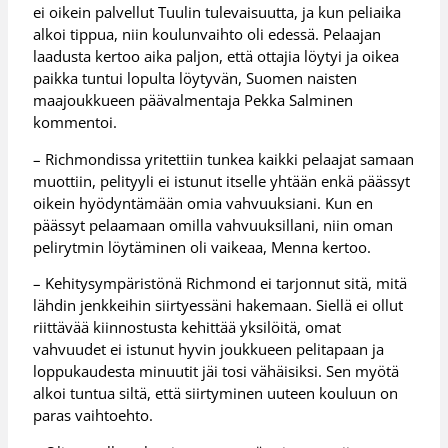
ei oikein palvellut Tuulin tulevaisuutta, ja kun peliaika
alkoi tippua, niin koulunvaihto oli edessä. Pelaajan
laadusta kertoo aika paljon, että ottajia löytyi ja oikea
paikka tuntui lopulta löytyvän, Suomen naisten
maajoukkueen päävalmentaja Pekka Salminen
kommentoi.
– Richmondissa yritettiin tunkea kaikki pelaajat samaan
muottiin, pelityyli ei istunut itselle yhtään enkä päässyt
oikein hyödyntämään omia vahvuuksiani. Kun en
päässyt pelaamaan omilla vahvuuksillani, niin oman
pelirytmin löytäminen oli vaikeaa, Menna kertoo.
– Kehitysympäristönä Richmond ei tarjonnut sitä, mitä
lähdin jenkkeihin siirtyessäni hakemaan. Siellä ei ollut
riittävää kiinnostusta kehittää yksilöitä, omat
vahvuudet ei istunut hyvin joukkueen pelitapaan ja
loppukaudesta minuutit jäi tosi vähäisiksi. Sen myötä
alkoi tuntua siltä, että siirtyminen uuteen kouluun on
paras vaihtoehto.