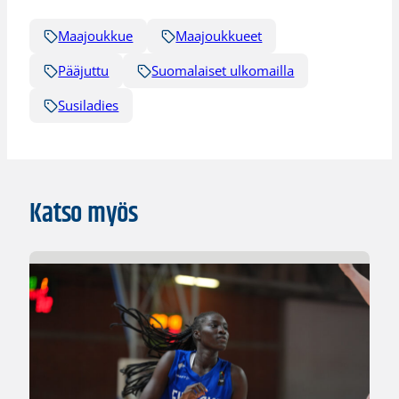
Maajoukkue
Maajoukkueet
Pääjuttu
Suomalaiset ulkomailla
Susiladies
Katso myös