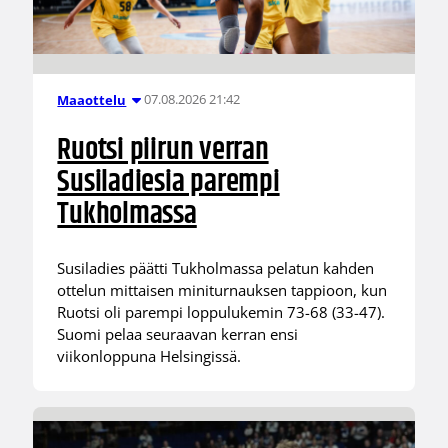
07.08.2026 21:42
Maaottelu
Ruotsi piirun verran
Susiladiesia parempi
Tukholmassa
Susiladies päätti Tukholmassa pelatun kahden
ottelun mittaisen miniturnauksen tappioon, kun
Ruotsi oli parempi loppulukemin 73-68 (33-47).
Suomi pelaa seuraavan kerran ensi
viikonloppuna Helsingissä.