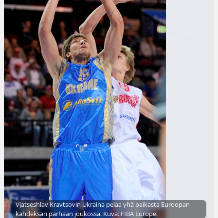
Vjatseshlav Kravtsovin Ukraina pelaa yhä paikasta Euroopan
kahdeksan parhaan joukossa. Kuva: FIBA Europe.