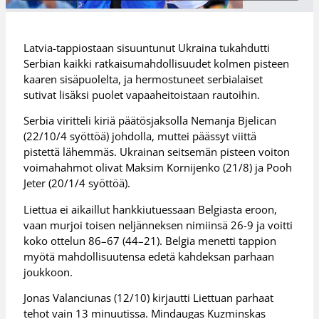
Latvia-tappiostaan sisuuntunut Ukraina tukahdutti
Serbian kaikki ratkaisumahdollisuudet kolmen pisteen
kaaren sisäpuolelta, ja hermostuneet serbialaiset
sutivat lisäksi puolet vapaaheitoistaan rautoihin.
Serbia viritteli kiriä päätösjaksolla Nemanja Bjelican
(22/10/4 syöttöä) johdolla, muttei päässyt viittä
pistettä lähemmäs. Ukrainan seitsemän pisteen voiton
voimahahmot olivat Maksim Kornijenko (21/8) ja Pooh
Jeter (20/1/4 syöttöä).
Liettua ei aikaillut hankkiutuessaan Belgiasta eroon,
vaan murjoi toisen neljänneksen nimiinsä 26-9 ja voitti
koko ottelun 86–67 (44–21). Belgia menetti tappion
myötä mahdollisuutensa edetä kahdeksan parhaan
joukkoon.
Jonas Valanciunas (12/10) kirjautti Liettuan parhaat
tehot vain 13 minuutissa. Mindaugas Kuzminskas