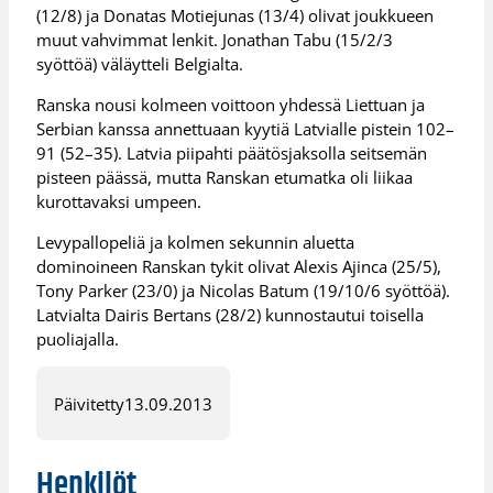
(12/8) ja Donatas Motiejunas (13/4) olivat joukkueen
muut vahvimmat lenkit. Jonathan Tabu (15/2/3
syöttöä) väläytteli Belgialta.
Ranska nousi kolmeen voittoon yhdessä Liettuan ja
Serbian kanssa annettuaan kyytiä Latvialle pistein 102–
91 (52–35). Latvia piipahti päätösjaksolla seitsemän
pisteen päässä, mutta Ranskan etumatka oli liikaa
kurottavaksi umpeen.
Levypallopeliä ja kolmen sekunnin aluetta
dominoineen Ranskan tykit olivat Alexis Ajinca (25/5),
Tony Parker (23/0) ja Nicolas Batum (19/10/6 syöttöä).
Latvialta Dairis Bertans (28/2) kunnostautui toisella
puoliajalla.
Päivitetty
13.09.2013
Henkilöt