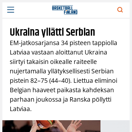
Siirry
sisältöön
Ukraina yllätti Serbian
EM-jatkosarjansa 34 pisteen tappiolla
Latviaa vastaan aloittanut Ukraina
siirtyi takaisin oikealle raiteelle
nujertamalla yllätyksellisesti Serbian
pistein 82–75 (44–40). Liettua eliminoi
Belgian haaveet paikasta kahdeksan
parhaan joukossa ja Ranska pöllytti
Latviaa.