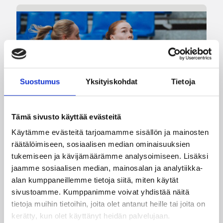
Suostumus
Yksityiskohdat
Tietoja
Tämä sivusto käyttää evästeitä
08.08.2026 22:58
3×3
Käytämme evästeitä tarjoamamme sisällön ja mainosten
räätälöimiseen, sosiaalisen median ominaisuuksien
Suomea edustavat 3×3-
tukemiseen ja kävijämäärämme analysoimiseen. Lisäksi
joukkueet aloittivat Nordic Cup
jaamme sosiaalisen median, mainosalan ja analytiikka-
-urakkansa Kööpenhaminassa
alan kumppaneillemme tietoja siitä, miten käytät
sivustoamme. Kumppanimme voivat yhdistää näitä
tietoja muihin tietoihin, joita olet antanut heille tai joita on
Naisten joukkue nappasi avauspäivänä kaksi
kerätty, kun olet käyttänyt heidän palvelujaan.