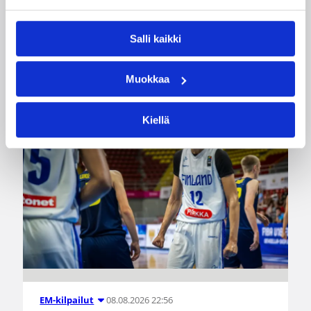
voittoa neljästä ottelustaan, kun taas miesten
joukkue haastoi vastustajiaan tiukoissa
kamppailuissa, mutta jäi tällä kertaa ilman
Salli kaikki
voittoja.
Muokkaa
Kiellä
08.08.2026 22:56
EM-kilpailut