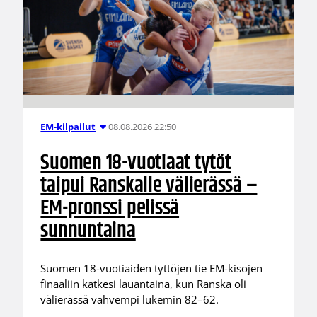
08.08.2026 22:50
EM-kilpailut
Suomen 18-vuotiaat tytöt
taipui Ranskalle välierässä –
EM-pronssi pelissä
sunnuntaina
Suomen 18-vuotiaiden tyttöjen tie EM-kisojen
finaaliin katkesi lauantaina, kun Ranska oli
välierässä vahvempi lukemin 82–62.