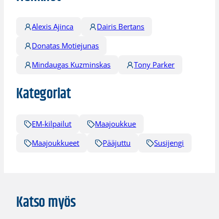
Alexis Ajinca
Dairis Bertans
Donatas Motiejunas
Mindaugas Kuzminskas
Tony Parker
Kategoriat
EM-kilpailut
Maajoukkue
Maajoukkueet
Pääjuttu
Susijengi
Katso myös