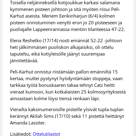
Toisella neljänneksellä kotijoukkue karkasi salamana
kymmenen pisteen johtoon ja sitä myöten riisui Peli-
Karhut aseista. Meriem Eerikinharjun (6/4) kolmen
pisteen onnistuminen venytti eron jo 20 pisteeseen ja
puoliajalle Lappeenrannassa mentiin tilanteessa 47-22.
Elena Reshetko (17/14) nosti emännät 52-22 -johtoon
heti jälkimmäisen puoliskon alkajaisiksi, oli ottelu
taputeltu, eikä kotiyleisölle jäänyt suurempaa
jännitettävää.
Peli-Karhut onnistui riistämään pallon emänniltä 15
kertaa, muttei pystynyt hyödyntämään stoppeja, vaan
tarkkaa työtä bonuskaaren takaa tehnyt Catz heitti
vieraat kumoon, kun kotkalaisten 25 kolmosyrityksestä
ainoastaan kolme löysi tiensä renkaan läpi.
Vierailta kaksinumeroisille pisteille ylsivät tupla-tuplan
kerännyt Akilah Sims (17/10) sekä 11 pistettä heittänyt
Amanda Lassiter.
Lisätiedot:
Ottelutilastot