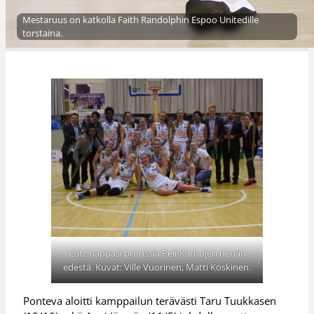
Mestaruus on katkolla Faith Randolphin Espoo Unitedille
torstaina.
Catz nappasi pronssia Peli-Karhujen nenän
edestä. Kuvat: Ville Vuorinen, Matti Koskinen.
Ponteva aloitti kamppailun terävästi Taru Tuukkasen