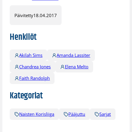
Päivitetty
18.04.2017
Henkilöt
Akilah Sims
Amanda Lassiter
Chandrea Jones
Elena Melto
Faith Randolph
Kategoriat
Naisten Korisliiga
Pääjuttu
Sarjat