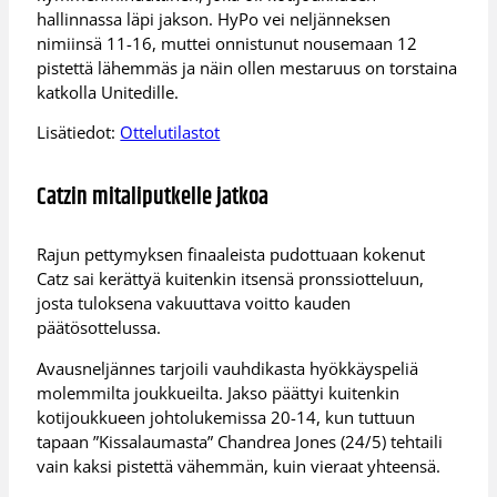
hallinnassa läpi jakson. HyPo vei neljänneksen
nimiinsä 11-16, muttei onnistunut nousemaan 12
pistettä lähemmäs ja näin ollen mestaruus on torstaina
katkolla Unitedille.
Lisätiedot:
Ottelutilastot
Catzin mitaliputkelle jatkoa
Rajun pettymyksen finaaleista pudottuaan kokenut
Catz sai kerättyä kuitenkin itsensä pronssiotteluun,
josta tuloksena vakuuttava voitto kauden
päätösottelussa.
Avausneljännes tarjoili vauhdikasta hyökkäyspeliä
molemmilta joukkueilta. Jakso päättyi kuitenkin
kotijoukkueen johtolukemissa 20-14, kun tuttuun
tapaan ”Kissalaumasta” Chandrea Jones (24/5) tehtaili
vain kaksi pistettä vähemmän, kuin vieraat yhteensä.