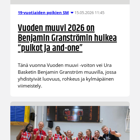
15.05.2026 11:45
19-vuotiaiden poikien SM
Vuoden muuvi 2026 on
Benjamin Granströmin huikea
“puikot ja and-one”
Tänä vuonna Vuoden muuvi -voiton vei Ura
Basketin Benjamin Granström muuvilla, jossa
yhdistyivät luovuus, rohkeus ja kylmäpäinen
viimeistely.