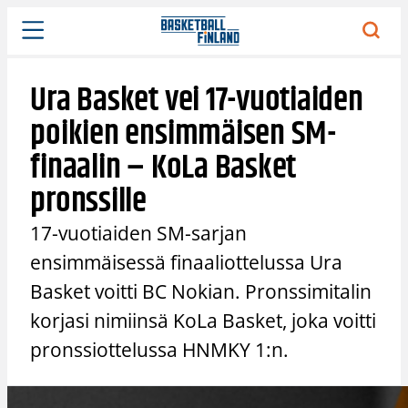
Siirry
sisältöön
Ura Basket vei 17-vuotiaiden
poikien ensimmäisen SM-
finaalin – KoLa Basket
pronssille
17-vuotiaiden SM-sarjan
ensimmäisessä finaaliottelussa Ura
Basket voitti BC Nokian. Pronssimitalin
korjasi nimiinsä KoLa Basket, joka voitti
pronssiottelussa HNMKY 1:n.