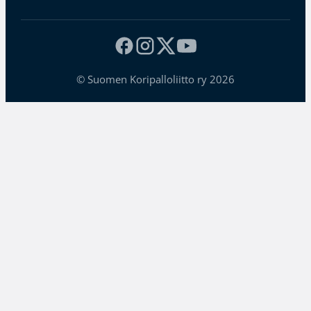
© Suomen Koripalloliitto ry 2026