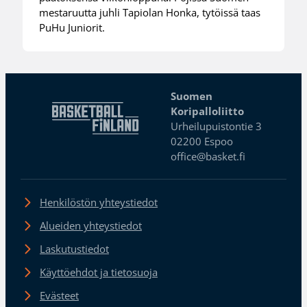
mestaruutta juhli Tapiolan Honka, tytöissä taas
PuHu Juniorit.
Suomen
Koripalloliitto
Urheilupuistontie 3
02200 Espoo
office@basket.fi
Henkilöstön yhteystiedot
Alueiden yhteystiedot
Laskutustiedot
Käyttöehdot ja tietosuoja
Evästeet