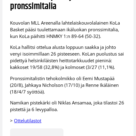
pronssimitalia
Kouvolan MLL Areenalla lahtelaiskouvolalainen KoLa
Basket pääsi tuulettamaan ikäluokan pronssimitalia,
kun KoLa päihitti HNMKY 1:n 89-64 (50-32).
KoLa hallitsi ottelua alusta loppuun saakka ja johto
venyi isoimmillaan 26 pisteeseen. KoLan puolustus sai
pidettyä helsinkiläisten heittotarkkuudet pieninä:
kakkoset 19/58 (32,8%) ja kolmoset (3/27 (11,1%).
Pronssimitalistin tehokolmikko oli Eemi Mustapää
(20/8), Jahkaya Nicholson (17/10) ja Renne Ikäläinen
(18/4/7 syöttöä).
Namikan pistekärki oli Niklas Ansamaa, joka tilastoi 26
pistettä ja 6 levypalloa.
>
Ottelutilastot