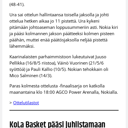
(48-41).
Ura sai ottelun hallintaansa toisella jaksolla ja johti
ottelua hetken aikaa jo 11 pistettä. Ura kykeni
pitämään johtoaseman loppusummeriin asti. Nokia kiri
ja pääsi kolmannen jakson päätteeksi kolmen pisteen
päähän, muttei enää päätösjaksolla neljää pistettä
lähemmäksi.
Kaarinalaisten parhaimmistoon lukeutuivat Juuso
Pellikka (16/8/5 riistoa), Väinö Vuorinen (21/5/6
syöttöä) ja Pauli Kallio (10/5). Nokian tehokkain oli
Mico Salminen (14/3).
Paras kolmesta ottelusta -finaalisarja on katkolla
maanantaina klo 18:00 AGCO Power Arenalla, Nokialla.
>
Ottelutilastot
KoLa Basket pääsi juhlistamaan