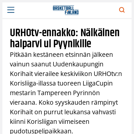
Siirry
sisältöön
URHOtv-ennakko: Nälkäinen
haiparvi ui Pyynikille
Pitkään kestäneen etsinnän jälkeen
vainun saanut Uudenkaupungin
Korihait vierailee keskiviikon URHOtv:n
Korisliiga-illassa tuoreen LiigaCupin
mestarin Tampereen Pyrinnön
vieraana. Koko syyskauden rämpinyt
Korihait on purrut leukansa vahvasti
kiinni Korisliigan viimeiseen
pudotuspelipaikkaan.