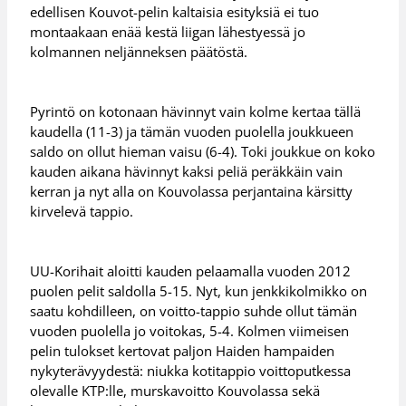
edellisen Kouvot-pelin kaltaisia esityksiä ei tuo
montaakaan enää kestä liigan lähestyessä jo
kolmannen neljänneksen päätöstä.
Pyrintö on kotonaan hävinnyt vain kolme kertaa tällä
kaudella (11-3) ja tämän vuoden puolella joukkueen
saldo on ollut hieman vaisu (6-4). Toki joukkue on koko
kauden aikana hävinnyt kaksi peliä peräkkäin vain
kerran ja nyt alla on Kouvolassa perjantaina kärsitty
kirvelevä tappio.
UU-Korihait aloitti kauden pelaamalla vuoden 2012
puolen pelit saldolla 5-15. Nyt, kun jenkkikolmikko on
saatu kohdilleen, on voitto-tappio suhde ollut tämän
vuoden puolella jo voitokas, 5-4. Kolmen viimeisen
pelin tulokset kertovat paljon Haiden hampaiden
nykyterävyydestä: niukka kotitappio voittoputkessa
olevalle KTP:lle, murskavoitto Kouvolassa sekä