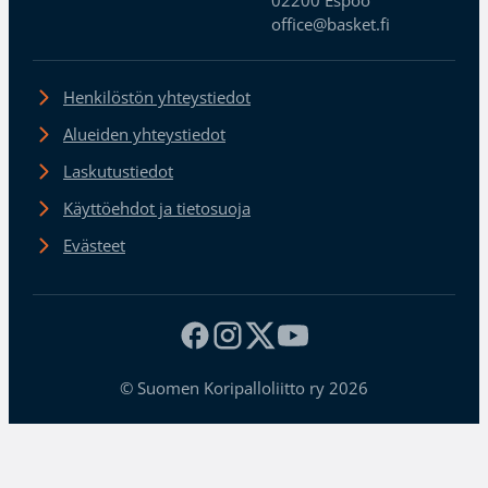
office@basket.fi
Henkilöstön yhteystiedot
Alueiden yhteystiedot
Laskutustiedot
Käyttöehdot ja tietosuoja
Evästeet
© Suomen Koripalloliitto ry 2026