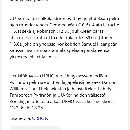
UU-Korihaiden ulkolaistrion ovat nyt jo yhdeksän pelin
ajan muodostaneet Demond Watt (10,6), Alain Laroche
(15,1) sekä TJ Robinson (12,8). Joukkueen paras
pistemies on kuitenkin ollut takamies Mikko Jalonen
(15,6), joka on yhdessä Korikobrien Samuel Haanpään
kanssa liigan ainoa suomalaispelaaja joukkueensa
ykkösenä pistetilastossa.
Henkilökuvassa URHOtv:n lähetyksessä nähdään
Pyrinnön pelin sielu, 369. liigapelinsä pelaava Damon
Williams. Toni Flink selostaa ja haastattelee. Lähetys
Tampereen Pyrinnön ja UU-Korihaiden välisestä
Korisliigan ottelusta alkaa URHOtv:ssä keskiviikkona
13.2. kello 18.25.
Lisätietoja:
URHOtv