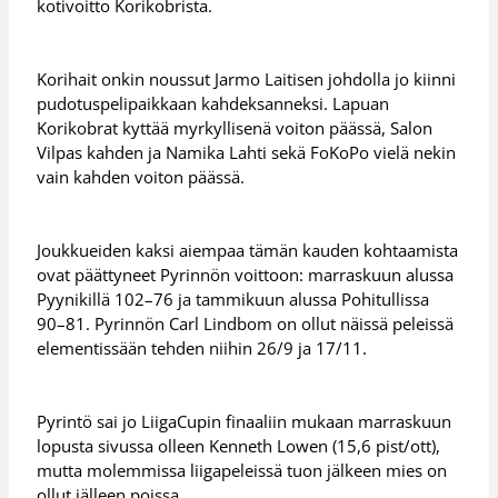
kotivoitto Korikobrista.
Korihait onkin noussut Jarmo Laitisen johdolla jo kiinni
pudotuspelipaikkaan kahdeksanneksi. Lapuan
Korikobrat kyttää myrkyllisenä voiton päässä, Salon
Vilpas kahden ja Namika Lahti sekä FoKoPo vielä nekin
vain kahden voiton päässä.
Joukkueiden kaksi aiempaa tämän kauden kohtaamista
ovat päättyneet Pyrinnön voittoon: marraskuun alussa
Pyynikillä 102–76 ja tammikuun alussa Pohitullissa
90–81. Pyrinnön Carl Lindbom on ollut näissä peleissä
elementissään tehden niihin 26/9 ja 17/11.
Pyrintö sai jo LiigaCupin finaaliin mukaan marraskuun
lopusta sivussa olleen Kenneth Lowen (15,6 pist/ott),
mutta molemmissa liigapeleissä tuon jälkeen mies on
ollut jälleen poissa.