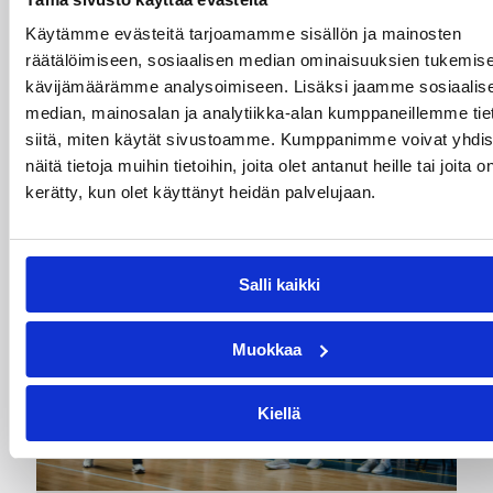
haaviin
Käytämme evästeitä tarjoamamme sisällön ja mainosten
räätälöimiseen, sosiaalisen median ominaisuuksien tukemise
Dolenc on rakentanut pitkän ammattilaisuran
kävijämäärämme analysoimiseen. Lisäksi jaamme sosiaalis
Suomen lisäksi Ranskassa, Itävallassa,
Liettuassa, Romaniassa, Bosniassa ja viimeksi
median, mainosalan ja analytiikka-alan kumppaneillemme tie
Islannissa.
siitä, miten käytät sivustoamme. Kumppanimme voivat yhdis
näitä tietoja muihin tietoihin, joita olet antanut heille tai joita o
kerätty, kun olet käyttänyt heidän palvelujaan.
Salli kaikki
Muokkaa
Kiellä