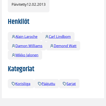
Päivitetty
12.02.2013
Henkilöt
Alain Laroche
Carl Lindbom
Damon Williams
Demond Watt
Mikko Jalonen
Kategoriat
Korisliiga
Pääjuttu
Sarjat