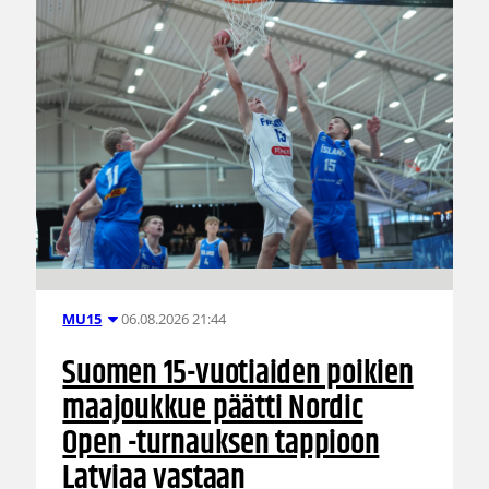
06.08.2026 21:44
MU15
Suomen 15-vuotiaiden poikien
maajoukkue päätti Nordic
Open -turnauksen tappioon
Latviaa vastaan