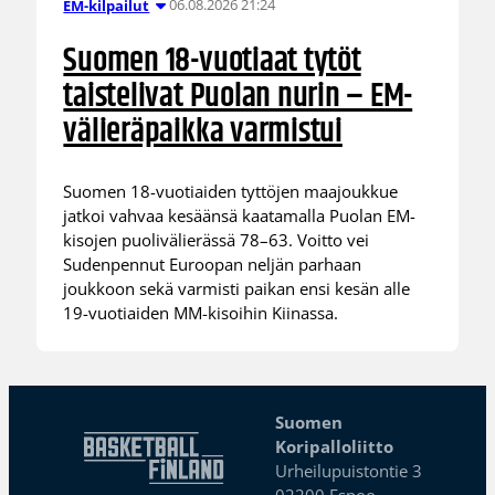
06.08.2026 21:24
EM-kilpailut
Suomen 18-vuotiaat tytöt
taistelivat Puolan nurin – EM-
välieräpaikka varmistui
Suomen 18-vuotiaiden tyttöjen maajoukkue
jatkoi vahvaa kesäänsä kaatamalla Puolan EM-
kisojen puolivälierässä 78–63. Voitto vei
Sudenpennut Euroopan neljän parhaan
joukkoon sekä varmisti paikan ensi kesän alle
19-vuotiaiden MM-kisoihin Kiinassa.
Suomen
Koripalloliitto
Urheilupuistontie 3
02200 Espoo