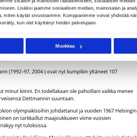
mme sisällön ja mainosten räätälöimiseen, sosiaalisen median
toiminut Tuominen pitää koripallomiesten (kuvassa),
 on
iseen. Lisäksi jaamme sosiaalisen median, mainosalan ja analy
lentopallomiesten ja jalkapallonaisten viimeaikaisia otteita
eita.
, miten käytät sivustoamme. Kumppanimme voivat yhdistää näitä t
maailman harrastetuimmissa lajeissa ”huikeina
lokuun
n kerätty, kun olet käyttänyt heidän palvelujaan.
saavutuksina”. Kuvat: Ville Vuorinen & Mika Mäkelä & Ilta-
Sanomat.
 voittotilaston kärkisijaa yksinoikeudella yli neljän
Muokkaa
ohtama ”Susijengi” päätti viime viikon tiistaina kahdeksa
toon.
n (1992–97, 2004-) ovat nyt kumpikin yltäneet 107
nut minut kiinni. En todellakaan ole pahoillani vaikka menee
terveisensä Dettmannin suuntaan.
on olympiakisoihin johdattanut ja vuoden 1967 Helsingin
minen on tarkkaillut maajoukkueen viime vuosien
 näkyy nyt tuloksissa.