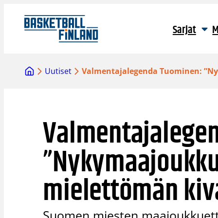
Siirry
sisältöön
Sarjat
M
Uutiset
Valmentajalegenda Tuominen: ”Ny
Valmentajalege
”Nykymaajoukku
mielettömän kiv
Suomen miesten maajoukkuett