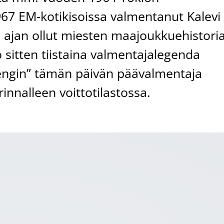
67 EM-kotikisoissa valmentanut Kalevi
 ajan ollut miesten maajoukkuehistori
o sitten tiistaina valmentajalegenda
ijengin” tämän päivän päävalmentaja
innalleen voittotilastossa.