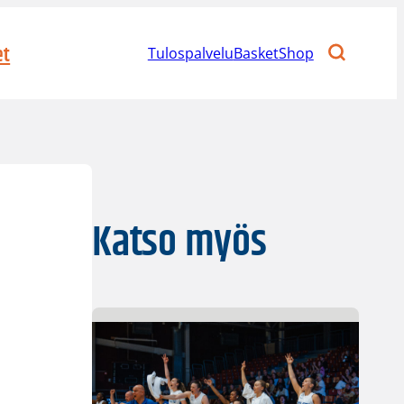
et
Tulospalvelu
BasketShop
”
Katso myös