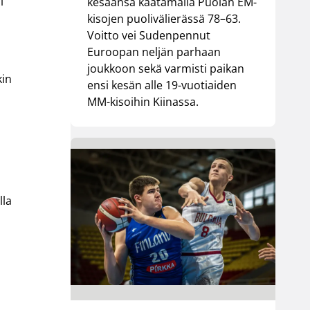
i
kesäänsä kaatamalla Puolan EM-
kisojen puolivälierässä 78–63.
Voitto vei Sudenpennut
Euroopan neljän parhaan
joukkoon sekä varmisti paikan
kin
ensi kesän alle 19-vuotiaiden
MM-kisoihin Kiinassa.
lla