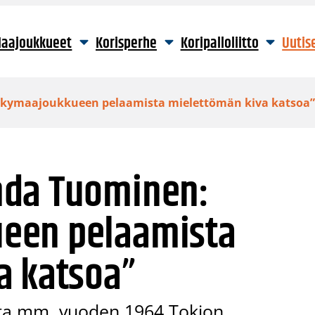
aajoukkueet
Korisperhe
Koripalloliitto
Uutis
kymaajoukkueen pelaamista mielettömän kiva katsoa
nda Tuominen:
een pelaamista
a katsoa”
a mm. vuoden 1964 Tokion