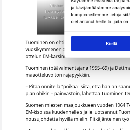
Käytämme evästeitä tarjoama
Erityisen iloinen Tuominen on siitä, että media
ja kävijämäärämme analysoim
herännyt arvostamaan maajoukkueen hienoja ott
kumppaneillemme tietoja siitä
Kuvassa Ilta-Sanomien urheilusivujen aukeama e
olet antanut heille tai joita o
lopulta.
Tuominen on ehtinyt hallita miesten maajoukkueen
Kiellä
vuosikymmenen ajan, kunnes Henrik Dettmannin j
ottelun EM-karsintaurakkansa kuudenteen voit
Tuominen (päävalmentajana 1955–69) ja Dettman
maaotteluvoiton rajapyykkiin.
– Pitää onnitella ”poikaa” siitä, että hän on saa
pian ohikin – päinvastoin, lähettää Tuominen 
Suomen miesten maajoukkueen vuoden 1964 Toki
EM-kisoissa kuudennelle sijalle luotsannut Tuo
nousujohdetta hyvillä mielin. Pitkäjänteinen työ