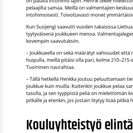
on palava intohimo lajiin. Henrik tekee mielettöm
pelaajilta samaa. Meillä on valmentajien keskuud
intohimoisesti. Toivottavasti monet ymmärtäisi
Kun Susijengi saavutti vuoden takaisissa Liett
tyytyväisenä joukkueen menoa. Valmentajalege
kovempiin saavutuksiin.
– Joukkueella on sekä määrätyt vahvuudet että 
huipulla, meillä pitäisi olla pari, kolme 210–215-
Tuominen naurahtaa.
– Tällä hetkellä Henkka joutuu peluuttamaan tie
joukkue kuin muilla. Kuitenkin joukkue pelaa sa
tasolla, ja sen tyyppistä peliä on mielettömän k
pitkälle ja etenkin, jos jostain löytyy lisää pitkiä
Kouluyhteistyö elint