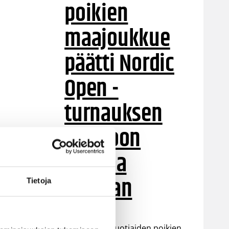
poikien
maajoukkue
päätti Nordic
Open -
turnauksen
tappioon
Latviaa
vastaan
Tietoja
Suomen 15-vuotiaiden poikien