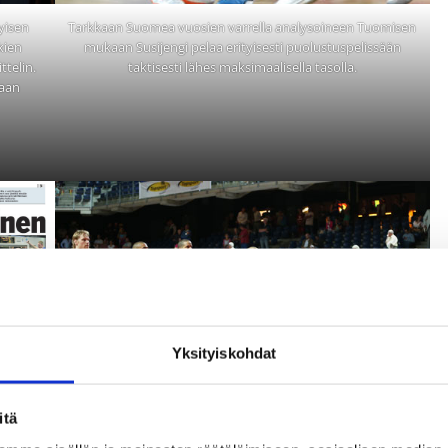
yisen
Tarkkaan Suomea vuosien varrella analysoineen Tuomisen
kien
mukaan Susijengi pelaa erityisesti puolustuspelissään
telin.
taktisesti lähes maksimaalisella tasolla.
uaan
Yksityiskohdat
itä
Yli 20 vuotta Olympiakomitean valmennuspäällikkönä