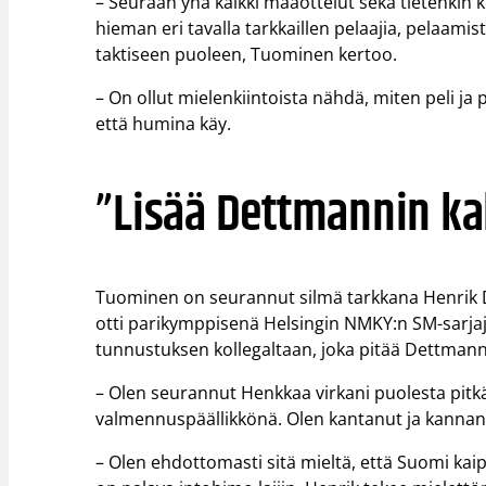
– Seuraan yhä kaikki maaottelut sekä tietenkin k
hieman eri tavalla tarkkaillen pelaajia, pelaamis
taktiseen puoleen, Tuominen kertoo.
– On ollut mielenkiintoista nähdä, miten peli ja
että humina käy.
”Lisää Dettmannin kal
Tuominen on seurannut silmä tarkkana Henrik D
otti parikymppisenä Helsingin NMKY:n SM-sarj
tunnustuksen kollegaltaan, joka pitää Dettmanni
– Olen seurannut Henkkaa virkani puolesta pitk
valmennuspäällikkönä. Olen kantanut ja kannan 
– Olen ehdottomasti sitä mieltä, että Suomi kai