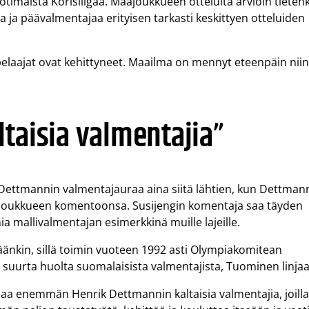
otimaista Korisliigaa. Maajoukkueen otteluita arvioin tieten
ta ja päävalmentajaa erityisen tarkasti keskittyen otteluiden
 pelaajat ovat kehittyneet. Maailma on mennyt eteenpäin niin
taisia valmentajia”
ettmannin valmentajauraa aina siitä lähtien, kun Dettman
ajoukkueen komentoonsa. Susijengin komentaja saa täyden
a mallivalmentajan esimerkkinä muille lajeille.
äänkin, sillä toimin vuoteen 1992 asti Olympiakomitean
suurta huolta suomalaisista valmentajista, Tuominen linjaa
paa enemmän Henrik Dettmannin kaltaisia valmentajia, joill