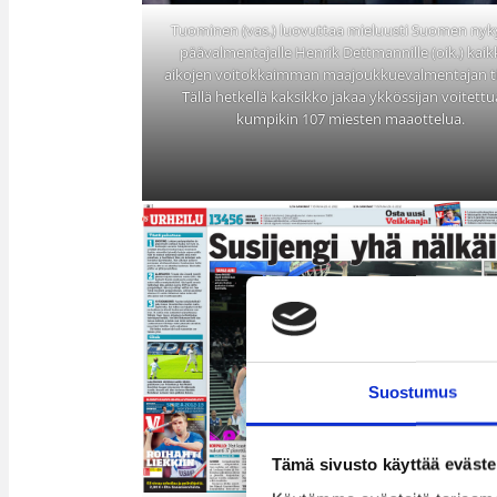
Tuominen (vas.) luovuttaa mieluusti Suomen nyk
päävalmentajalle Henrik Dettmannille (oik.) kaik
aikojen voitokkaimman maajoukkuevalmentajan tit
Tällä hetkellä kaksikko jakaa ykkössijan voitett
kumpikin 107 miesten maaottelua.
Suostumus
Tämä sivusto käyttää eväste