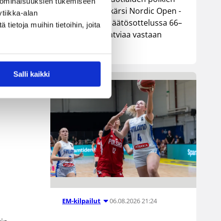
 ominaisuuksien tukemiseen
maajoukkue kärsi Nordic Open -
tiikka-alan
turnauksen päätösottelussa 66–
ietoja muihin tietoihin, joita
74-tappion Latviaa vastaan
Lohjalla.
Salli kaikki
n
06.08.2026 21:24
EM-kilpailut