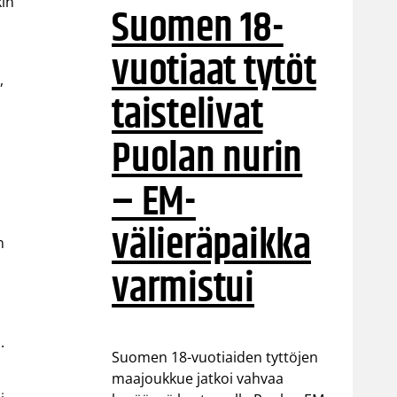
kin
Suomen 18-
vuotiaat tytöt
,
taistelivat
Puolan nurin
– EM-
välieräpaikka
n
varmistui
.
Suomen 18-vuotiaiden tyttöjen
a
maajoukkue jatkoi vahvaa