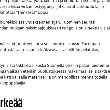
än paljon taustatyötä, kehittää ja kouluttaa itseään ja vaati
essa liikaa virkamiestyyppejä, jotka eivät suhtaudu lajiin
vät ottaa ”Henkasta” oppia.
uan EM-kisoissa yhdeksännen sijan, Tuominen seurasi
ndan mukaan nykymaajoukkueen rungolla on aineksia vielä
määrätyt puutteet. Jotta voisimme olla aivan Euroopan
senttistä raatoa, jotka lisäksi osaisivat vähän pelatakin,
tynlaista taktiikkaa, koska Suomella on niin paljon pienempi
maan aikaan etenkin puolustuksessa maksimaalisella taktise
iva katsoa. Tällä materiaalilla on mahdollista mennä todella
 huippupelaajia.
ärkeää