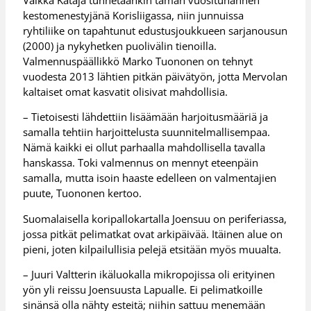
kestomenestyjänä Korisliigassa, niin junnuissa
ryhtiliike on tapahtunut edustusjoukkueen sarjanousun
(2000) ja nykyhetken puolivälin tienoilla.
Valmennuspäällikkö Marko Tuononen on tehnyt
vuodesta 2013 lähtien pitkän päivätyön, jotta Mervolan
kaltaiset omat kasvatit olisivat mahdollisia.
– Tietoisesti lähdettiin lisäämään harjoitusmääriä ja
samalla tehtiin harjoittelusta suunnitelmallisempaa.
Nämä kaikki ei ollut parhaalla mahdollisella tavalla
hanskassa. Toki valmennus on mennyt eteenpäin
samalla, mutta isoin haaste edelleen on valmentajien
puute, Tuononen kertoo.
Suomalaisella koripallokartalla Joensuu on periferiassa,
jossa pitkät pelimatkat ovat arkipäivää. Itäinen alue on
pieni, joten kilpailullisia pelejä etsitään myös muualta.
– Juuri Valtterin ikäluokalla mikropojissa oli erityinen
yön yli reissu Joensuusta Lapualle. Ei pelimatkoille
sinänsä olla nähty esteitä; niihin sattuu menemään