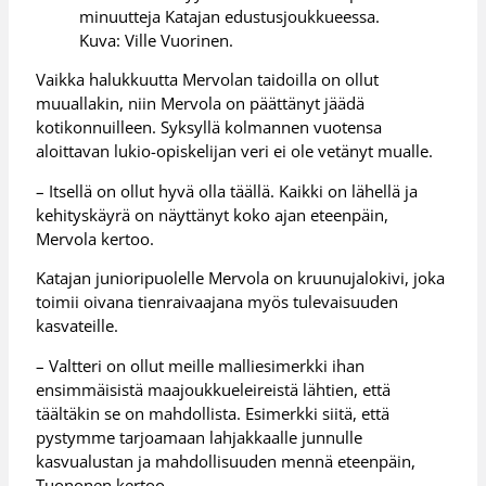
minuutteja Katajan edustusjoukkueessa.
Kuva: Ville Vuorinen.
Vaikka halukkuutta Mervolan taidoilla on ollut
muuallakin, niin Mervola on päättänyt jäädä
kotikonnuilleen. Syksyllä kolmannen vuotensa
aloittavan lukio-opiskelijan veri ei ole vetänyt mualle.
– Itsellä on ollut hyvä olla täällä. Kaikki on lähellä ja
kehityskäyrä on näyttänyt koko ajan eteenpäin,
Mervola kertoo.
Katajan junioripuolelle Mervola on kruunujalokivi, joka
toimii oivana tienraivaajana myös tulevaisuuden
kasvateille.
– Valtteri on ollut meille malliesimerkki ihan
ensimmäisistä maajoukkueleireistä lähtien, että
täältäkin se on mahdollista. Esimerkki siitä, että
pystymme tarjoamaan lahjakkaalle junnulle
kasvualustan ja mahdollisuuden mennä eteenpäin,
Tuononen kertoo.