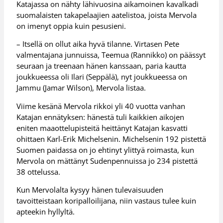
Katajassa on nähty lähivuosina aikamoinen kavalkadi
suomalaisten takapelaajien aatelistoa, joista Mervola
on imenyt oppia kuin pesusieni.
– Itsellä on ollut aika hyvä tilanne. Virtasen Pete
valmentajana junnuissa, Teemua (Rannikko) on päässyt
seuraan ja treenaan hänen kanssaan, paria kautta
joukkueessa oli Ilari (Seppälä), nyt joukkueessa on
Jammu (Jamar Wilson), Mervola listaa.
Viime kesänä Mervola rikkoi yli 40 vuotta vanhan
Katajan ennätyksen: hänestä tuli kaikkien aikojen
eniten maaottelupisteitä heittänyt Katajan kasvatti
ohittaen Karl-Erik Michelsenin. Michelsenin 192 pistettä
Suomen paidassa on jo ehtinyt ylittyä roimasta, kun
Mervola on mättänyt Sudenpennuissa jo 234 pistettä
38 ottelussa.
Kun Mervolalta kysyy hänen tulevaisuuden
tavoitteistaan koripalloilijana, niin vastaus tulee kuin
apteekin hyllyltä.