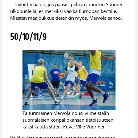
– Tavoitteena on, jos pääsisi pelaan jonnekin Suomen
ulkopuolella, esimerkiksi vaikka Euroopan kentille.
Miesten maajoukkue tietenkin myös, Mervola sanoo.
50/10/11/9
Taiturimainen Mervola nousi viimeistään
suomalaisen koripallokansan tietoisuuteen
kaksi kautta sitten. Kuva: Ville Vuorinen.
Vaikka Kataja tunnetaankin tämän vuosituhannen