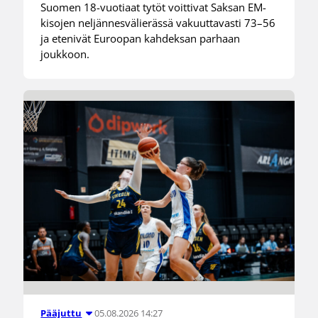
Suomen 18-vuotiaat tytöt voittivat Saksan EM-
kisojen neljännesvälierässä vakuuttavasti 73–56
ja etenivät Euroopan kahdeksan parhaan
joukkoon.
05.08.2026 14:27
Pääjuttu