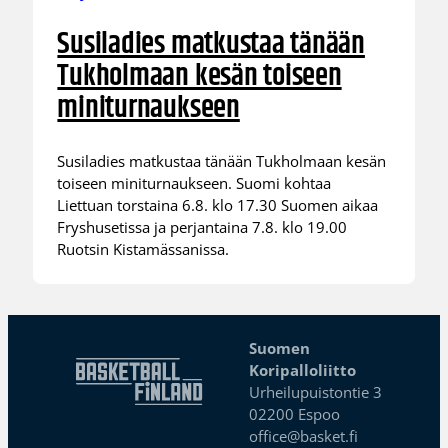
Susiladies matkustaa tänään
Tukholmaan kesän toiseen
miniturnaukseen
Susiladies matkustaa tänään Tukholmaan kesän
toiseen miniturnaukseen. Suomi kohtaa
Liettuan torstaina 6.8. klo 17.30 Suomen aikaa
Fryshusetissa ja perjantaina 7.8. klo 19.00
Ruotsin Kistamässanissa.
Suomen
Koripalloliitto
Urheilupuistontie 3
02200 Espoo
office@basket.fi