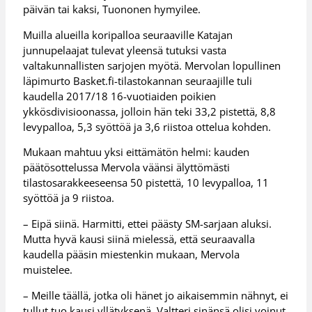
päivän tai kaksi, Tuononen hymyilee.
Muilla alueilla koripalloa seuraaville Katajan
junnupelaajat tulevat yleensä tutuksi vasta
valtakunnallisten sarjojen myötä. Mervolan lopullinen
läpimurto Basket.fi-tilastokannan seuraajille tuli
kaudella 2017/18 16-vuotiaiden poikien
ykkösdivisioonassa, jolloin hän teki 33,2 pistettä, 8,8
levypalloa, 5,3 syöttöä ja 3,6 riistoa ottelua kohden.
Mukaan mahtuu yksi eittämätön helmi: kauden
päätösottelussa Mervola väänsi älyttömästi
tilastosarakkeeseensa 50 pistettä, 10 levypalloa, 11
syöttöä ja 9 riistoa.
– Eipä siinä. Harmitti, ettei päästy SM-sarjaan aluksi.
Mutta hyvä kausi siinä mielessä, että seuraavalla
kaudella pääsin miestenkin mukaan, Mervola
muistelee.
– Meille täällä, jotka oli hänet jo aikaisemmin nähnyt, ei
tullut tuo kausi yllätyksenä. Valtteri sinänsä olisi voinut