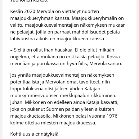
Kesän 2020 Mervola on viettänyt nuorten
maajoukkueryhmän kanssa. Maajoukkueryhmään on
valittu maajoukkuevalmentajien näkemyksen mukaan
ne pelaajat, joilla on parhaat mahdollisuudet pelata
lähivuosina aikuisten maajoukkueen kanssa.
– Siellä on ollut ihan hauskaa. Ei ole ollut mikään
ongelma, että mukana on eri-ikäisiä pelaajia. Kovaa
mennään ja porukassa on hyvä fiilis, Mervola sanoo.
Jos ynnää maajoukkuevalmentajien näkemyksen
potentiaalista ja Mervolan omat tavoitteet, niin
lopputuloksena olisi jälleen yhden Katajan
monikymmenvuotisen merkkipaalun rikkominen.
Juhani Mikkonen on edelleen ainoa Kataja-kasvatti,
joka on pukenut Suomen paidan ylleen aikuisten
maajoukkuetasolla. Mikkonen pelasi vuonna 1976
kolme ottelua miesten maajoukkueessa.
Kohti uusia ennätyksiä.