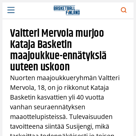
Siirry
sisältöön
Valtteri Mervola murjoo
Kataja Basketin
maajoukkue-ennätyksiä
uuteen uskoon
Nuorten maajoukkueryhmän Valtteri
Mervola, 18, on jo rikkonut Kataja
Basketin kasvattien yli 40 vuotta
vanhan seuraennätyksen
maaottelupisteissä. Tulevaisuuden
tavoitteena siintää Susijengi, mikä
tarkoittaa todennäköisesti jo toisen