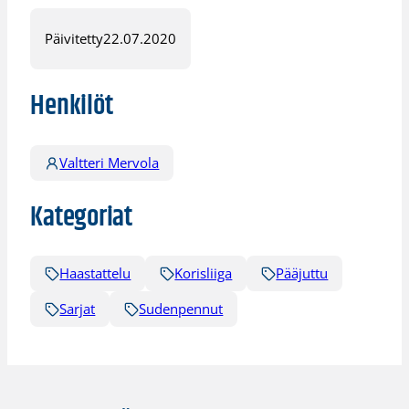
Päivitetty
22.07.2020
Henkilöt
Valtteri Mervola
Kategoriat
Haastattelu
Korisliiga
Pääjuttu
Sarjat
Sudenpennut