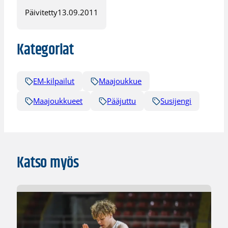
Päivitetty
13.09.2011
Kategoriat
EM-kilpailut
Maajoukkue
Maajoukkueet
Pääjuttu
Susijengi
Katso myös