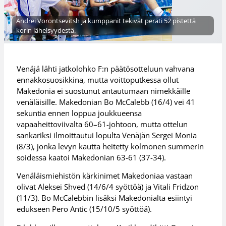
Andrei Vorontsevitsh ja kumppanit tekivät peräti 52 pistettä
korin läheisyydestä.
Venäjä lähti jatkolohko F:n päätösotteluun vahvana
ennakkosuosikkina, mutta voittoputkessa ollut
Makedonia ei suostunut antautumaan nimekkäille
venäläisille. Makedonian Bo McCalebb (16/4) vei 41
sekuntia ennen loppua joukkueensa
vapaaheittoviivalta 60–61-johtoon, mutta ottelun
sankariksi ilmoittautui lopulta Venäjän Sergei Monia
(8/3), jonka levyn kautta heitetty kolmonen summerin
soidessa kaatoi Makedonian 63-61 (37-34).
Venäläismiehistön kärkinimet Makedoniaa vastaan
olivat Aleksei Shved (14/6/4 syöttöä) ja Vitali Fridzon
(11/3). Bo McCalebbin lisäksi Makedonialta esiintyi
edukseen Pero Antic (15/10/5 syöttöä).