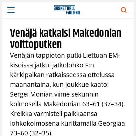
Siirry
sisältöön
Venäjä katkaisi Makedonian
voittoputken
Venäjän tappioton putki Liettuan EM-
kisoissa jatkui jatkolohko F:n
kärkipaikan ratkaisseessa ottelussa
maanantaina, kun joukkue kaatoi
Sergei Monian viime sekunnin
kolmosella Makedonian 63–61 (37–34).
Kreikka varmisteli paikkaansa
lohkokolmosena kurittamalla Georgiaa
73–60 (32–35).