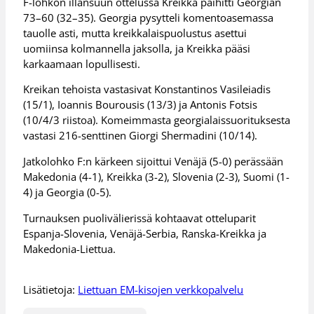
F-lohkon illansuun ottelussa Kreikka päihitti Georgian
73–60 (32–35). Georgia pysytteli komentoasemassa
tauolle asti, mutta kreikkalaispuolustus asettui
uomiinsa kolmannella jaksolla, ja Kreikka pääsi
karkaamaan lopullisesti.
Kreikan tehoista vastasivat Konstantinos Vasileiadis
(15/1), Ioannis Bourousis (13/3) ja Antonis Fotsis
(10/4/3 riistoa). Komeimmasta georgialaissuorituksesta
vastasi 216-senttinen Giorgi Shermadini (10/14).
Jatkolohko F:n kärkeen sijoittui Venäjä (5-0) perässään
Makedonia (4-1), Kreikka (3-2), Slovenia (2-3), Suomi (1-
4) ja Georgia (0-5).
Turnauksen puolivälierissä kohtaavat otteluparit
Espanja-Slovenia, Venäjä-Serbia, Ranska-Kreikka ja
Makedonia-Liettua.
Lisätietoja:
Liettuan EM-kisojen verkkopalvelu