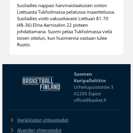
Susiladies nappasi harvinaislaatuisen voiton
Liettuasta Tukholmassa pelatussa maaottelussa.
Susiladies voitti vakuuttavasti Liettuan 81-70
(48-36) Elina Aarnisalon 22 pisteen
johdattamana. Suomi pelaa Tukholmassa vielä
toisen ottelun, kun huomenna vastaan tulee
Ruotsi.
Suomen
Koripalloliitto
Urheilupuistontie 3
02200 Espoo
office@basket.fi
Henkilöstön yhteystiedot
Alueiden yhteystiedot