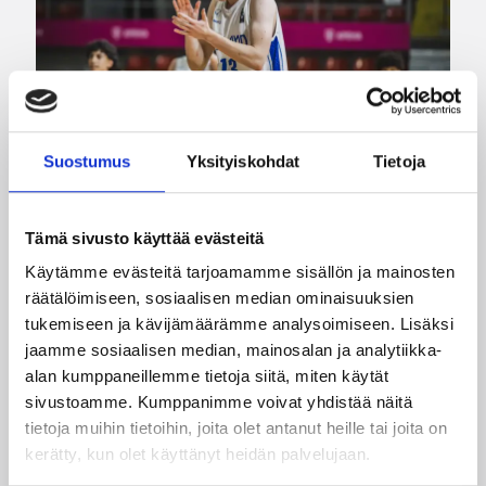
Suostumus
Yksityiskohdat
Tietoja
Tämä sivusto käyttää evästeitä
08.08.2026 00:37
EM-kilpailut
Käytämme evästeitä tarjoamamme sisällön ja mainosten
Suomen 16-vuotiaat pojat
räätälöimiseen, sosiaalisen median ominaisuuksien
voittivat Luxemburgin – EM-
tukemiseen ja kävijämäärämme analysoimiseen. Lisäksi
jaamme sosiaalisen median, mainosalan ja analytiikka-
kisojen voittotili aukesi
alan kumppaneillemme tietoja siitä, miten käytät
vakuuttavalla pelillä
sivustoamme. Kumppanimme voivat yhdistää näitä
tietoja muihin tietoihin, joita olet antanut heille tai joita on
kerätty, kun olet käyttänyt heidän palvelujaan.
Suomen 16-vuotiaat pojat ottivat vakuuttavan