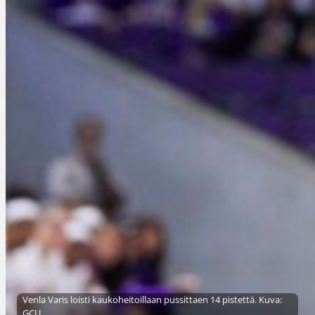
Venla Varis loisti kaukoheitoillaan pussittaen 14 pistettä. Kuva:
GCU.