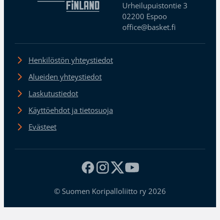
Urheilupuistontie 3
02200 Espoo
office@basket.fi
Henkilöstön yhteystiedot
Alueiden yhteystiedot
Laskutustiedot
Käyttöehdot ja tietosuoja
Evästeet
© Suomen Koripalloliitto ry 2026