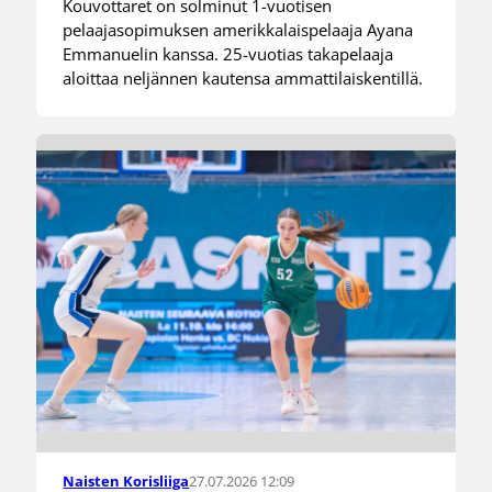
Kouvottaret on solminut 1-vuotisen
pelaajasopimuksen amerikkalaispelaaja Ayana
Emmanuelin kanssa. 25-vuotias takapelaaja
aloittaa neljännen kautensa ammattilaiskentillä.
27.07.2026 12:09
Naisten Korisliiga