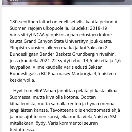
180-senttinen laituri on edelliset viisi kautta pelannut
Suomen rajojen ulkopuolella. Kaudeksi 2018-19
Varis siirtyi NCAA-yliopistosarjaan edustaen kolme
kautta Grand Canyon State Universityn joukkuetta.
Yliopisto vuosien jälkeen matka jatkui Saksaan 2.
Bundesliigaan Bender Baskets Grundbergin riveihin,
jossa kaudella 2021-22 syntyi tehot 14,6 pistettä ja 4,6
levypalloa. Viime kaudella Varis edusti Saksan
Bundesliigassa BC Pharmasev Marburgia 4,5 pisteen
keskiarvolla.
– Hyvillä mielin! Vähän jännittää pelata pitkästä aikaa
Suomessa, mutta kiva olla kotona. Odotan
kilpailemista, mutta samalla rentoa ja hyvää menoa
jengiläisten kanssa. Tavoitteena olis ehdottomasti ehjä
ja nousujohteinen kausi, eikä multa vielä Naisten SM-
mitaliakaan löydy, Varis kommentoi seuran
tiedotteessa.