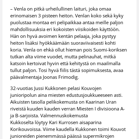
– Venla on pitkä urheilullinen laituri, joka omaa
erinomaisen 3 pisteen heiton. Venlan koko sekä kyky
puolustaa montaa eri pelipaikkaa antaa meille paljon
mahdollisuuksia eri kokoisten viisikoiden käyttöön.
Hän on hyvä avoimen kentän pelaaja, joka pystyy
heiton lisäksi hyökkäämään suoraviivaisesti kohti
koria. Venla on ehkä ollut hieman pois Suomi-koriksen
tutkan alta viime vuodet, mutta pelinauhat, mitkä
katsoin kertoivat hyvin että kehitystä on maailmalla
tullut paljon. Tosi hyvä fiilis tästä sopimuksesta, avaa
päävalmentaja Joonas Frimodig.
32-vuotias Jussi Kukkonen pelasi Kouvojen
junioripolun aina miesten edustusjoukkueeseen asti.
Aikuisten tasolla pelikokemusta on Kaarinan Uran
riveistä kuuden kauden verran Miesten I divisioona A-
ja B-sarjoista. Valmennuskokemusta
Kukkoselta löytyy Kari Kurrosen aisaparina
Korikouvoissa. Viime kaudella Kukkonen toimi Kouvot
junioreiden pienemmässä päässä supermikrojen