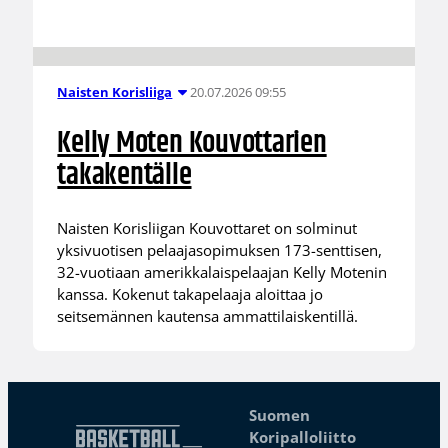
20.07.2026 09:55
Naisten Korisliiga
Kelly Moten Kouvottarien
takakentälle
Naisten Korisliigan Kouvottaret on solminut
yksivuotisen pelaajasopimuksen 173-senttisen,
32-vuotiaan amerikkalaispelaajan Kelly Motenin
kanssa. Kokenut takapelaaja aloittaa jo
seitsemännen kautensa ammattilaiskentillä.
Suomen
Koripalloliitto