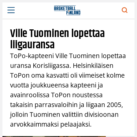
Siirry
sisältöön
Ville Tuominen lopettaa
liigauransa
ToPo-kapteeni Ville Tuominen lopettaa
uransa Korisliigassa. Helsinkiläisen
ToPon oma kasvatti oli viimeiset kolme
vuotta joukkueensa kapteeni ja
avainroolissa ToPon noustessa
takaisin parrasvaloihin ja liigaan 2005,
jolloin Tuominen valittiin divisioonan
arvokkaimmaksi pelaajaksi.