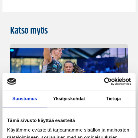
Katso myös
Suostumus
Yksityiskohdat
Tietoja
Tämä sivusto käyttää evästeitä
05.08.2026 11:34
Korisliiga
Käytämme evästeitä tarjoamamme sisällön ja mainosten
räätälöimiseen, sosiaalisen median ominaisuuksien