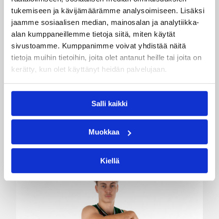
Seagulls hankki taitoa ja
tukemiseen ja kävijämäärämme analysoimiseen. Lisäksi
kokemusta kokoonpanoonsa
jaamme sosiaalisen median, mainosalan ja analytiikka-
kahden pelaajan edestä
alan kumppaneillemme tietoja siitä, miten käytät
sivustoamme. Kumppanimme voivat yhdistää näitä
tietoja muihin tietoihin, joita olet antanut heille tai joita on
Helsinki Seagullsin kokoonpano vahvistuu
kerätty, kun olet käyttänyt heidän palvelujaan.
kahdella tuoreella kasvolla. Joukkue on tehnyt
tulevan kauden mittaiset sopimukset viime
kaudella Saksan ProA-sarjan Karlsruhe Lionsia
Salli kaikki
edustaneen 26-vuotiaan yhdysvaltalaislaituri
Tyrese Williamsin sekä viime kaudella Kouvoja
edustaneen 32-vuotiaan Timi Puittisen kanssa.
Muokkaa
Kiellä