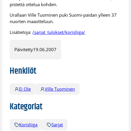
pistettä ottelua kohden.
Urallaan Ville Tuominen puki Suomi-paidan ylleen 37
nuorten maaotteluun.
Lisätietoja:
/sarjat_tulokset/korisliiga/
Päivitetty
19.06.2007
Henkilöt
Ei Ole
Ville Tuominen
Kategoriat
Korisliiga
Sarjat