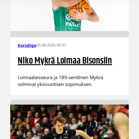
05.08.2026 09:37
Korisliiga
Niko Mykrä Loimaa Bisonsiin
Loimaalaisseura ja 189-senttinen Mykrä
solmivat yksivuotisen sopimuksen.