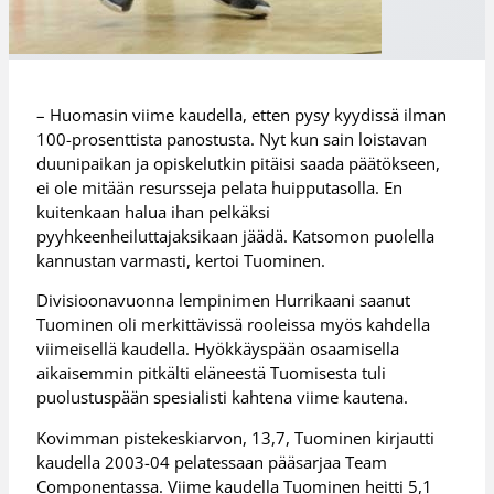
– Huomasin viime kaudella, etten pysy kyydissä ilman
100-prosenttista panostusta. Nyt kun sain loistavan
duunipaikan ja opiskelutkin pitäisi saada päätökseen,
ei ole mitään resursseja pelata huipputasolla. En
kuitenkaan halua ihan pelkäksi
pyyhkeenheiluttajaksikaan jäädä. Katsomon puolella
kannustan varmasti, kertoi Tuominen.
Divisioonavuonna lempinimen Hurrikaani saanut
Tuominen oli merkittävissä rooleissa myös kahdella
viimeisellä kaudella. Hyökkäyspään osaamisella
aikaisemmin pitkälti eläneestä Tuomisesta tuli
puolustuspään spesialisti kahtena viime kautena.
Kovimman pistekeskiarvon, 13,7, Tuominen kirjautti
kaudella 2003-04 pelatessaan pääsarjaa Team
Componentassa. Viime kaudella Tuominen heitti 5,1