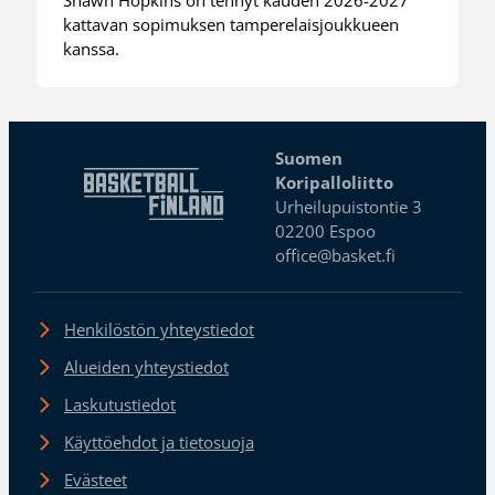
kattavan sopimuksen tamperelaisjoukkueen
kanssa.
Suomen
Koripalloliitto
Urheilupuistontie 3
02200 Espoo
office@basket.fi
Henkilöstön yhteystiedot
Alueiden yhteystiedot
Laskutustiedot
Käyttöehdot ja tietosuoja
Evästeet