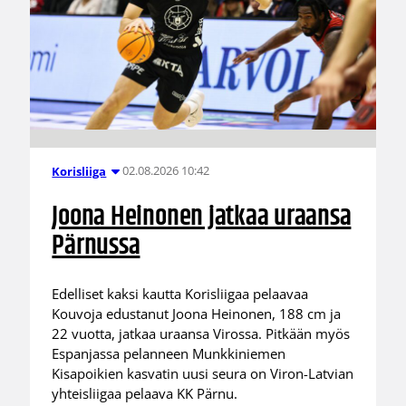
02.08.2026 10:42
Korisliiga
Joona Heinonen jatkaa uraansa
Pärnussa
Edelliset kaksi kautta Korisliigaa pelaavaa
Kouvoja edustanut Joona Heinonen, 188 cm ja
22 vuotta, jatkaa uraansa Virossa. Pitkään myös
Espanjassa pelanneen Munkkiniemen
Kisapoikien kasvatin uusi seura on Viron-Latvian
yhteisliigaa pelaava KK Pärnu.