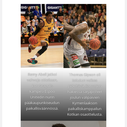
Remy Abell jatkoi
Thomas Gipson oli
vahvoja otteitaan,
totutun vaikea
kun Seagulls
pideltävä, Kouvojen
kampesi Espoo
hakiessa sarjapisteet
Unitedin nurin
joulun välipäivien
pääkaupunkiseudun
Kymenlaakson
paikallisväännössä.
paikalliskamppailun
Kotkan osaottelusta.