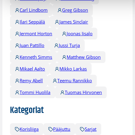
Carl Lindbom
Greg Gibson
Ilari Seppälä
James Sinclair
Jermont Horton
Joonas Iisalo
Juan Pattillo
Jussi Turja
Kenneth Simms
Matthew Gibson
Mikael Aalto
Mikko Larkas
Remy Abell
Teemu Rannikko
Tommi Huolila
Tuomas Hirvonen
Kategoriat
Korisliiga
Pääjuttu
Sarjat