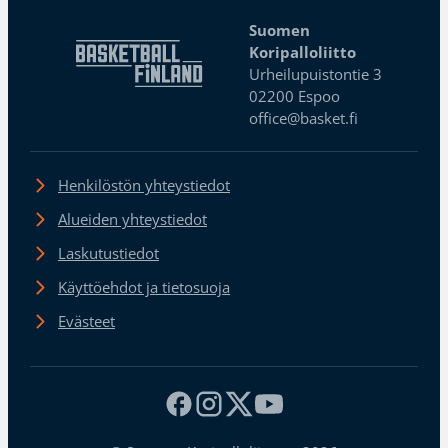
Suomen
Koripalloliitto
Urheilupuistontie 3
02200 Espoo
office@basket.fi
Henkilöstön yhteystiedot
Alueiden yhteystiedot
Laskutustiedot
Käyttöehdot ja tietosuoja
Evästeet