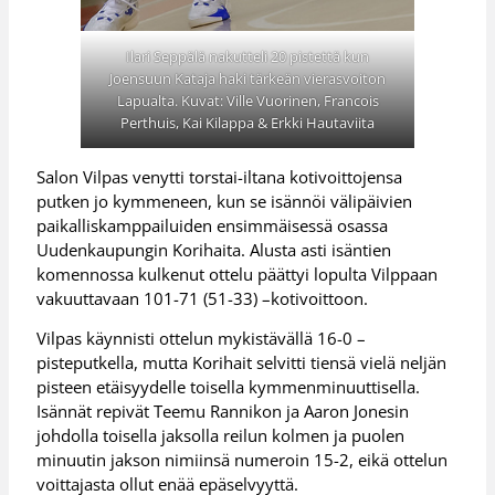
Ilari Seppälä nakutteli 20 pistettä kun
Joensuun Kataja haki tärkeän vierasvoiton
Lapualta. Kuvat: Ville Vuorinen, Francois
Perthuis, Kai Kilappa & Erkki Hautaviita
Salon Vilpas venytti torstai-iltana kotivoittojensa
putken jo kymmeneen, kun se isännöi välipäivien
paikalliskamppailuiden ensimmäisessä osassa
Uudenkaupungin Korihaita. Alusta asti isäntien
komennossa kulkenut ottelu päättyi lopulta Vilppaan
vakuuttavaan 101-71 (51-33) –kotivoittoon.
Vilpas käynnisti ottelun mykistävällä 16-0 –
pisteputkella, mutta Korihait selvitti tiensä vielä neljän
pisteen etäisyydelle toisella kymmenminuuttisella.
Isännät repivät Teemu Rannikon ja Aaron Jonesin
johdolla toisella jaksolla reilun kolmen ja puolen
minuutin jakson nimiinsä numeroin 15-2, eikä ottelun
voittajasta ollut enää epäselvyyttä.