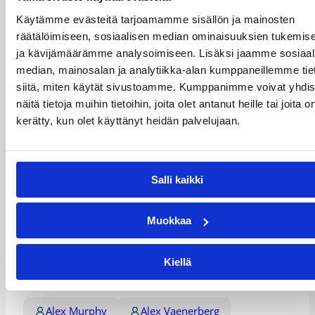
10 koriin johtaneen syötön edestä. Ilari Seppälä heitti
Käytämme evästeitä tarjoamamme sisällön ja mainosten
20 pistettä ja jakoi 4 koriin johtanutta syöttöä ja
räätälöimiseen, sosiaalisen median ominaisuuksien tukemis
Tommi Huolila (10/3/3 torjuntaa) väläytteli vahvoja
ja kävijämäärämme analysoimiseen. Lisäksi jaamme sosiaal
otteita korirenkaiden läheisyydessä.
median, mainosalan ja analytiikka-alan kumppaneillemme tie
Kobrien sisäpelaaja Christopher Ortiz (20/8) oli isäntien
siitä, miten käytät sivustoamme. Kumppanimme voivat yhdis
tehokkain, takamies Stephen Croonen (18/8 syöttöä)
näitä tietoja muihin tietoihin, joita olet antanut heille tai joita o
tarjotessa vahvaa tukea. Ortizin etukentän partneri
kerätty, kun olet käyttänyt heidän palvelujaan.
Terence Jennings (17/7/2 torjuntaa) oli niin ikään
vahvalla pelipäällä ja Jussi Turja säkitti 12 pistettä.
Ottelutilastot:
Kobrat – Kataja
Salli kaikki
Päivitetty
28.12.2017
Muokkaa
Henkilöt
Kiellä
Alex Murphy
Alex Vaenerberg