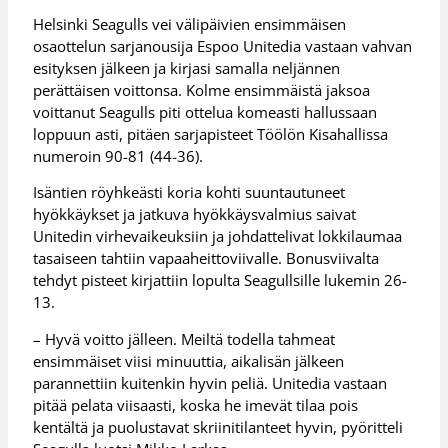
Helsinki Seagulls vei välipäivien ensimmäisen
osaottelun sarjanousija Espoo Unitedia vastaan vahvan
esityksen jälkeen ja kirjasi samalla neljännen
perättäisen voittonsa. Kolme ensimmäistä jaksoa
voittanut Seagulls piti ottelua komeasti hallussaan
loppuun asti, pitäen sarjapisteet Töölön Kisahallissa
numeroin 90-81 (44-36).
Isäntien röyhkeästi koria kohti suuntautuneet
hyökkäykset ja jatkuva hyökkäysvalmius saivat
Unitedin virhevaikeuksiin ja johdattelivat lokkilaumaa
tasaiseen tahtiin vapaaheittoviivalle. Bonusviivalta
tehdyt pisteet kirjattiin lopulta Seagullsille lukemin 26-
13.
– Hyvä voitto jälleen. Meiltä todella tahmeat
ensimmäiset viisi minuuttia, aikalisän jälkeen
parannettiin kuitenkin hyvin peliä. Unitedia vastaan
pitää pelata viisaasti, koska he imevät tilaa pois
kentältä ja puolustavat skriinitilanteet hyvin, pyöritteli