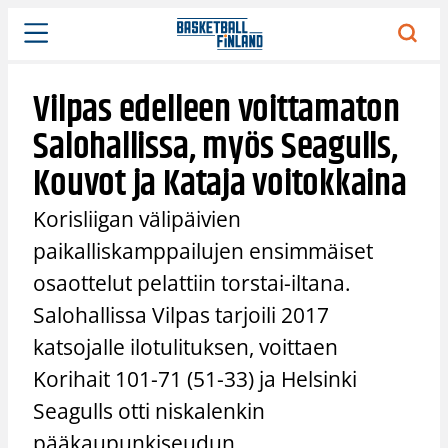
Siirry
sisältöön
Vilpas edelleen voittamaton
Salohallissa, myös Seagulls,
Kouvot ja Kataja voitokkaina
Korisliigan välipäivien
paikalliskamppailujen ensimmäiset
osaottelut pelattiin torstai-iltana.
Salohallissa Vilpas tarjoili 2017
katsojalle ilotulituksen, voittaen
Korihait 101-71 (51-33) ja Helsinki
Seagulls otti niskalenkin
pääkaupunkiseudun