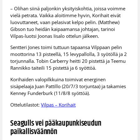
– Olihan siinä paljonkin yksityiskohtia, joissa voimme
vielä petrata. Vaikka aloitimme hyvin, Korihait eivät
luovuttaneet, vaan pelasivat kelpo pelin. (Matthew)
Gibson tuo heidän kaipaamansa johtajan, tarinoi
Vilpas-luotsi Joonas Iisalo ottelun jälkeen.
Sentteri Jones toimi tuttuun tapaansa Vilppaan pelin
moottorina 13 pisteellä, 15 levypallolla, 3 syötöllä ja 2
torjunnalla. Tobin Carberry heitti 20 pistettä ja Teemu
Rannikko taiteili 15 pistettä ja 6 syöttöä.
Korihaiden valopilkkuina toimivat energinen
sisäpelaaja Juan Pattillo (20/7/3 torjuntaa) ja takamies
Kenney Funderburk (11/8/8 syöttöä).
Ottelutilastot:
Vilpas – Korihait
Seagulls vei pääkaupunkiseudun
paikallisväännön