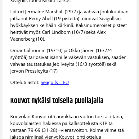
Seagulls-luotsi Mikko Larkas.
Laituri Jermaine Marshall (29/7) ja vahvaa joulukuutaan
jatkanut Remy Abell (19 pistettä) toimivat Seagullsin
hyökkäyksen keihään kärkinä. Kaksinumeroiset pisteet
heittivät myös Carl Lindbom (10/7) sekä Alex
Vaenerberg (10).
Omar Calhounin (19/10) ja Okko Järven (16/7/4
syöttöä) tarjosivat isännille väkevän vastuksen, saaden
vahvaa taustatukea Jeb Iveylta (16/3 syöttöä) sekä
Jervon Pressleylta (17).
Ottelutilastot:
Seagulls – EU
Kouvot nykäisi toisella puoliajalla
Kouvolan Kouvot otti arvokkaan voiton torstai-iltana,
kouvolalaisten hakiessa paikallisottelusta KTP:ta
vastaan 79-69 (31-28) –vierasvoiton. Kolme viimeistä
jaksoa nimiinsä vienyt Kouvot johti ottelua