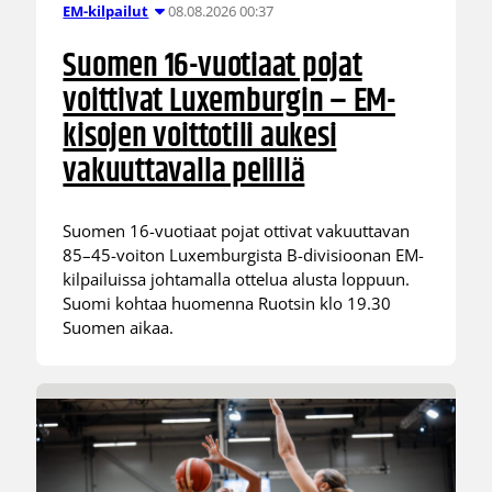
08.08.2026 00:37
EM-kilpailut
Suomen 16-vuotiaat pojat
voittivat Luxemburgin – EM-
kisojen voittotili aukesi
vakuuttavalla pelillä
Suomen 16-vuotiaat pojat ottivat vakuuttavan
85–45-voiton Luxemburgista B-divisioonan EM-
kilpailuissa johtamalla ottelua alusta loppuun.
Suomi kohtaa huomenna Ruotsin klo 19.30
Suomen aikaa.