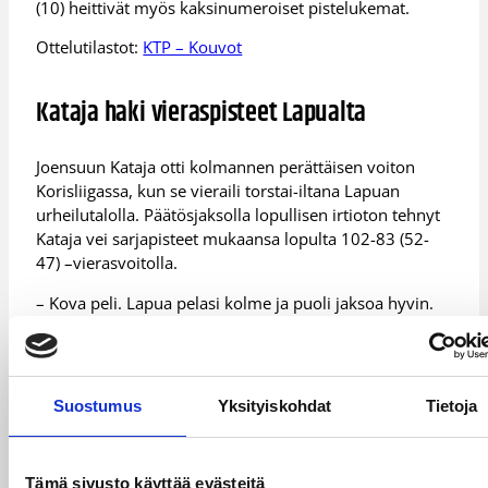
(10) heittivät myös kaksinumeroiset pistelukemat.
Ottelutilastot:
KTP – Kouvot
Kataja haki vieraspisteet Lapualta
Joensuun Kataja otti kolmannen perättäisen voiton
Korisliigassa, kun se vieraili torstai-iltana Lapuan
urheilutalolla. Päätösjaksolla lopullisen irtioton tehnyt
Kataja vei sarjapisteet mukaansa lopulta 102-83 (52-
47) –vierasvoitolla.
– Kova peli. Lapua pelasi kolme ja puoli jaksoa hyvin.
Olen tyytyväinen pelaajiimme. Silloin kun tarvitsimme
lopussa stoppeja, niin me onnistuimme siinä. Sen
kautta saimme toteutettua hyökkäystämme paremmin,
niputti Kataja-luotsi Greg Gibson.
Suostumus
Yksityiskohdat
Tietoja
Vierailijoiden ykköstykkinä toimi vahvan ottelun
pelannut Alex Murphy (23/6), Damier Pittsin
Tämä sivusto käyttää evästeitä
kieputellessa isäntien puolustusta solmuun 5 pisteen ja