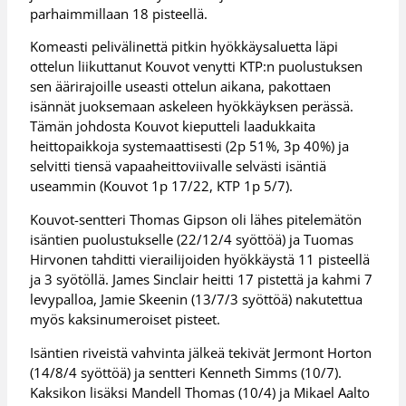
parhaimmillaan 18 pisteellä.
Komeasti pelivälinettä pitkin hyökkäysaluetta läpi
ottelun liikuttanut Kouvot venytti KTP:n puolustuksen
sen äärirajoille useasti ottelun aikana, pakottaen
isännät juoksemaan askeleen hyökkäyksen perässä.
Tämän johdosta Kouvot kieputteli laadukkaita
heittopaikkoja systemaattisesti (2p 51%, 3p 40%) ja
selvitti tiensä vapaaheittoviivalle selvästi isäntiä
useammin (Kouvot 1p 17/22, KTP 1p 5/7).
Kouvot-sentteri Thomas Gipson oli lähes pitelemätön
isäntien puolustukselle (22/12/4 syöttöä) ja Tuomas
Hirvonen tahditti vierailijoiden hyökkäystä 11 pisteellä
ja 3 syötöllä. James Sinclair heitti 17 pistettä ja kahmi 7
levypalloa, Jamie Skeenin (13/7/3 syöttöä) nakutettua
myös kaksinumeroiset pisteet.
Isäntien riveistä vahvinta jälkeä tekivät Jermont Horton
(14/8/4 syöttöä) ja sentteri Kenneth Simms (10/7).
Kaksikon lisäksi Mandell Thomas (10/4) ja Mikael Aalto