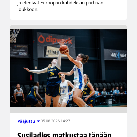
ja etenivät Euroopan kahdeksan parhaan
joukkoon.
05.08.2026 14:27
Pääjuttu
Susiladies matkustaa tänään