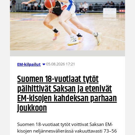
05.08.2026 17:21
EM-kilpailut
Suomen 18-vuotiaat tytöt
päihittivät Saksan ja etenivät
EM-kisojen kahdeksan parhaan
joukkoon
Suomen 18-vuotiaat tytöt voittivat Saksan EM-
kisojen neljännesvälierässä vakuuttavasti 73–56