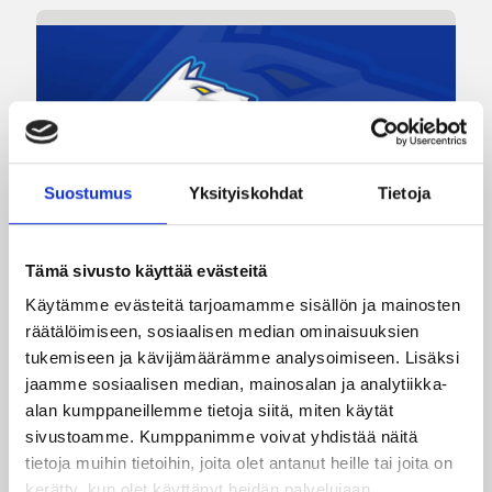
Suostumus
Yksityiskohdat
Tietoja
Tämä sivusto käyttää evästeitä
05.08.2026 20:08
Nuorten PM-kilpailut
Käytämme evästeitä tarjoamamme sisällön ja mainosten
Suomen 15-vuotiaat tytöt
räätälöimiseen, sosiaalisen median ominaisuuksien
tukemiseen ja kävijämäärämme analysoimiseen. Lisäksi
voittivat Islannin Nordic Open -
jaamme sosiaalisen median, mainosalan ja analytiikka-
turnauksen toisessa ottelussa
alan kumppaneillemme tietoja siitä, miten käytät
sivustoamme. Kumppanimme voivat yhdistää näitä
tietoja muihin tietoihin, joita olet antanut heille tai joita on
Suomen 15-vuotiaiden tyttöjen maajoukkue
kerätty, kun olet käyttänyt heidän palvelujaan.