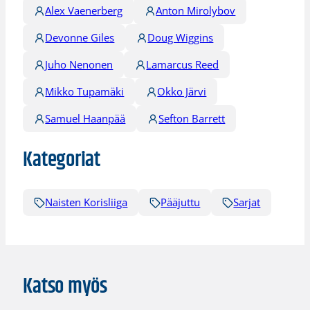
Alex Vaenerberg
Anton Mirolybov
Devonne Giles
Doug Wiggins
Juho Nenonen
Lamarcus Reed
Mikko Tupamäki
Okko Järvi
Samuel Haanpää
Sefton Barrett
Kategoriat
Naisten Korisliiga
Pääjuttu
Sarjat
Katso myös