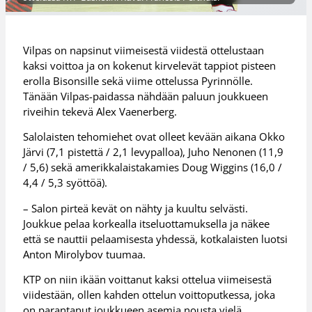
Vilpas on napsinut viimeisestä viidestä ottelustaan
kaksi voittoa ja on kokenut kirvelevät tappiot pisteen
erolla Bisonsille sekä viime ottelussa Pyrinnölle.
Tänään Vilpas-paidassa nähdään paluun joukkueen
riveihin tekevä Alex Vaenerberg.
Salolaisten tehomiehet ovat olleet kevään aikana Okko
Järvi (7,1 pistettä / 2,1 levypalloa), Juho Nenonen (11,9
/ 5,6) sekä amerikkalaistakamies Doug Wiggins (16,0 /
4,4 / 5,3 syöttöä).
– Salon pirteä kevät on nähty ja kuultu selvästi.
Joukkue pelaa korkealla itseluottamuksella ja näkee
että se nauttii pelaamisesta yhdessä, kotkalaisten luotsi
Anton Mirolybov tuumaa.
KTP on niin ikään voittanut kaksi ottelua viimeisestä
viidestään, ollen kahden ottelun voittoputkessa, joka
on parantanut joukkueen asemia nousta vielä