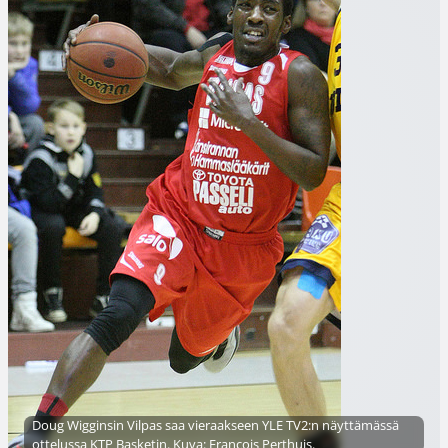
Doug Wigginsin Vilpas saa vieraakseen YLE TV2:n näyttämässä
ottelussa KTP Basketin. Kuva: Francois Perthuis.