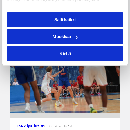
jatkoi voittokulkuaan Lohjalla pelattavassa
Nordic Open -turnauksessa kaatamalla Islannin
vakuuttavasti 70–47. Sudenpennut kohtaa
huomenna turnauksen päätösottelussa Latvian
Salli kaikki
klo 15.
Muokkaa
Kiellä
05.08.2026 18:54
EM-kilpailut