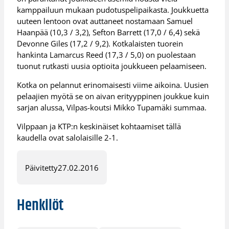
kamppailuun mukaan pudotuspelipaikasta. Joukkuetta
uuteen lentoon ovat auttaneet nostamaan Samuel
Haanpää (10,3 / 3,2), Sefton Barrett (17,0 / 6,4) sekä
Devonne Giles (17,2 / 9,2). Kotkalaisten tuorein
hankinta Lamarcus Reed (17,3 / 5,0) on puolestaan
tuonut rutkasti uusia optioita joukkueen pelaamiseen.
Kotka on pelannut erinomaisesti viime aikoina. Uusien
pelaajien myötä se on aivan erityyppinen joukkue kuin
sarjan alussa, Vilpas-koutsi Mikko Tupamäki summaa.
Vilppaan ja KTP:n keskinäiset kohtaamiset tällä
kaudella ovat salolaisille 2-1.
Päivitetty
27.02.2016
Henkilöt