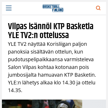
Siirry
sisältöön
Vilpas isännöi KTP Basketia
YLE TV2:n ottelussa
YLE TV2 näyttää Korisliigan paljon
panoksia sisältävän ottelun, kun
pudotuspelipaikkaansa varmisteleva
Salon Vilpas kohtaa kotonaan pois
jumbosijalta hamuavan KTP Basketin.
YLE:n lähetys alkaa klo 14.30 ja ottelu
14.35.