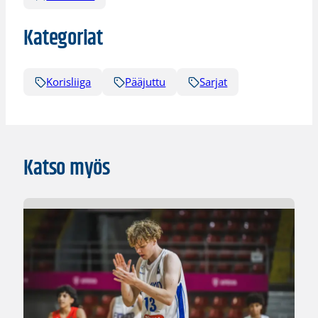
Kategoriat
Korisliiga
Pääjuttu
Sarjat
Katso myös