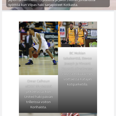
syöttöä kun Vilpas haki sarjapisteet Kotkasta.
BC Nokian
takakenttä, Devoe
Joseph ja Vincent
Council, oli vahvassa
iskussa nokialaisten
voittaessa Katajan
Omar Calhoun
kotiparketilla.
säkitti 10 pistettä
jatkoerässä, kun
United haki päivän
trillerissä voiton
Korihaista.