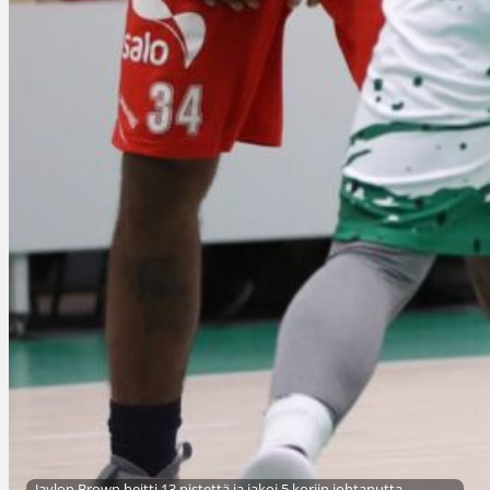
Jaylon Brown heitti 13 pistettä ja jakoi 5 koriin johtanutta