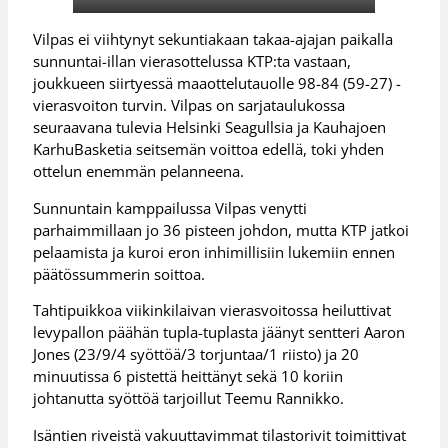
Vilpas ei viihtynyt sekuntiakaan takaa-ajajan paikalla
sunnuntai-illan vierasottelussa KTP:ta vastaan,
joukkueen siirtyessä maaottelutauolle 98-84 (59-27) -
vierasvoiton turvin. Vilpas on sarjataulukossa
seuraavana tulevia Helsinki Seagullsia ja Kauhajoen
KarhuBasketia seitsemän voittoa edellä, toki yhden
ottelun enemmän pelanneena.
Sunnuntain kamppailussa Vilpas venytti
parhaimmillaan jo 36 pisteen johdon, mutta KTP jatkoi
pelaamista ja kuroi eron inhimillisiin lukemiin ennen
päätössummerin soittoa.
Tahtipuikkoa viikinkilaivan vierasvoitossa heiluttivat
levypallon päähän tupla-tuplasta jäänyt sentteri Aaron
Jones (23/9/4 syöttöä/3 torjuntaa/1 riisto) ja 20
minuutissa 6 pistettä heittänyt sekä 10 koriin
johtanutta syöttöä tarjoillut Teemu Rannikko.
Isäntien riveistä vakuuttavimmat tilastorivit toimittivat