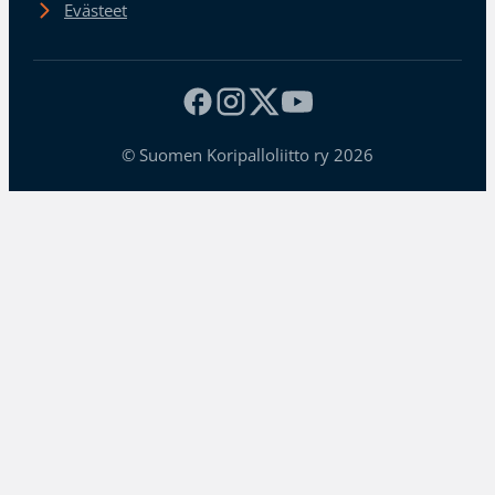
Evästeet
© Suomen Koripalloliitto ry 2026