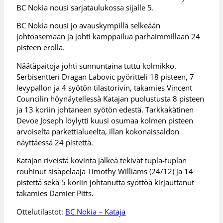
BC Nokia nousi sarjataulukossa sijalle 5.
BC Nokia nousi jo avauskympillä selkeään
johtoasemaan ja johti kamppailua parhaimmillaan 24
pisteen erolla.
Näätäpaitoja johti sunnuntaina tuttu kolmikko.
Serbisentteri Dragan Labovic pyöritteli 18 pisteen, 7
levypallon ja 4 syötön tilastorivin, takamies Vincent
Councilin höynäytellessä Katajan puolustusta 8 pisteen
ja 13 koriin johtaneen syötön edestä. Tarkkakätinen
Devoe Joseph löylytti kuusi osumaa kolmen pisteen
arvoiselta parkettialueelta, illan kokonaissaldon
näyttäessä 24 pistettä.
Katajan riveistä kovinta jälkeä tekivät tupla-tuplan
rouhinut sisäpelaaja Timothy Williams (24/12) ja 14
pistettä sekä 5 koriin johtanutta syöttöä kirjauttanut
takamies Damier Pitts.
Ottelutilastot:
BC Nokia – Kataja