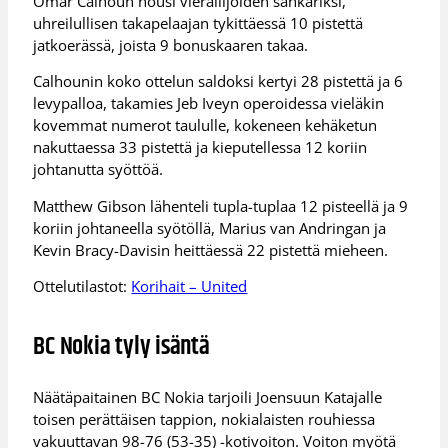
Omar Calhoun nousi vierailijoiden sankariksi,
uhreilullisen takapelaajan tykittäessä 10 pistettä
jatkoerässä, joista 9 bonuskaaren takaa.
Calhounin koko ottelun saldoksi kertyi 28 pistettä ja 6
levypalloa, takamies Jeb Iveyn operoidessa vieläkin
kovemmat numerot taululle, kokeneen kehäketun
nakuttaessa 33 pistettä ja kieputellessa 12 koriin
johtanutta syöttöä.
Matthew Gibson lähenteli tupla-tuplaa 12 pisteellä ja 9
koriin johtaneella syötöllä, Marius van Andringan ja
Kevin Bracy-Davisin heittäessä 22 pistettä mieheen.
Ottelutilastot:
Korihait – United
BC Nokia tyly isäntä
Näätäpaitainen BC Nokia tarjoili Joensuun Katajalle
toisen perättäisen tappion, nokialaisten rouhiessa
vakuuttavan 98-76 (53-35) -kotivoiton. Voiton myötä