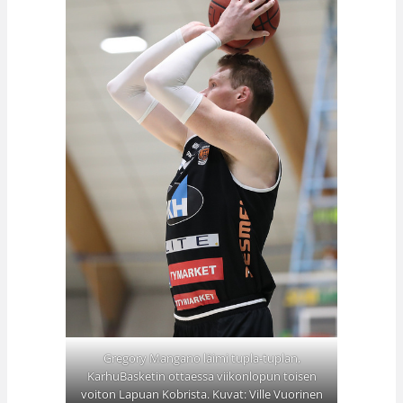
Gregory Mangano läimi tupla-tuplan,
KarhuBasketin ottaessa viikonlopun toisen
voiton Lapuan Kobrista. Kuvat: Ville Vuorinen