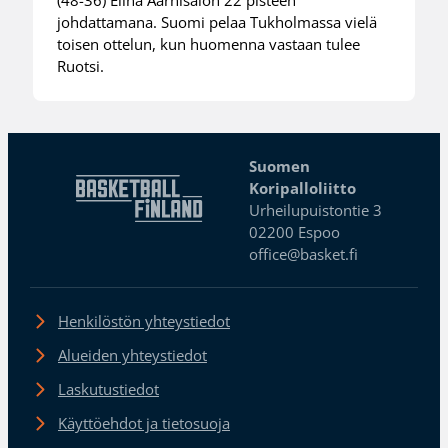
(48-36) Elina Aarnisalon 22 pisteen
johdattamana. Suomi pelaa Tukholmassa vielä
toisen ottelun, kun huomenna vastaan tulee
Ruotsi.
Suomen
Koripalloliitto
Urheilupuistontie 3
02200 Espoo
office@basket.fi
Henkilöstön yhteystiedot
Alueiden yhteystiedot
Laskutustiedot
Käyttöehdot ja tietosuoja