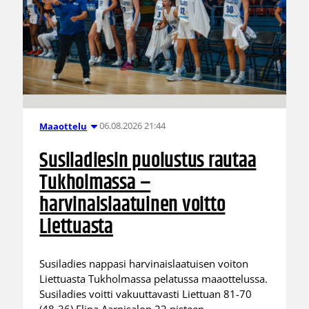
06.08.2026 21:44
Maaottelu
Susiladiesin puolustus rautaa
Tukholmassa –
harvinaislaatuinen voitto
Liettuasta
Susiladies nappasi harvinaislaatuisen voiton
Liettuasta Tukholmassa pelatussa maaottelussa.
Susiladies voitti vakuuttavasti Liettuan 81-70