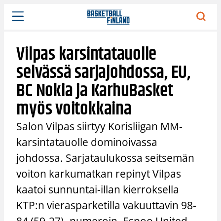
Siirry
sisältöön
Vilpas karsintatauolle
selvässä sarjajohdossa, EU,
BC Nokia ja KarhuBasket
myös voitokkaina
Salon Vilpas siirtyy Korisliigan MM-
karsintatauolle dominoivassa
johdossa. Sarjataulukossa seitsemän
voiton karkumatkan repinyt Vilpas
kaatoi sunnuntai-illan kierroksella
KTP:n vierasparketilla vakuuttavin 98-
84 (59-27) -numeroin. Espoo United