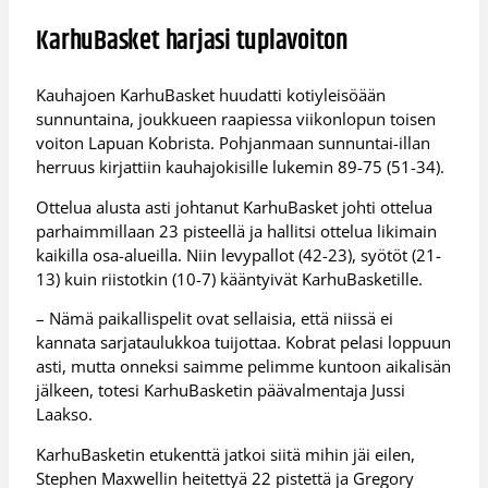
KarhuBasket harjasi tuplavoiton
Kauhajoen KarhuBasket huudatti kotiyleisöään
sunnuntaina, joukkueen raapiessa viikonlopun toisen
voiton Lapuan Kobrista. Pohjanmaan sunnuntai-illan
herruus kirjattiin kauhajokisille lukemin 89-75 (51-34).
Ottelua alusta asti johtanut KarhuBasket johti ottelua
parhaimmillaan 23 pisteellä ja hallitsi ottelua likimain
kaikilla osa-alueilla. Niin levypallot (42-23), syötöt (21-
13) kuin riistotkin (10-7) kääntyivät KarhuBasketille.
– Nämä paikallispelit ovat sellaisia, että niissä ei
kannata sarjataulukkoa tuijottaa. Kobrat pelasi loppuun
asti, mutta onneksi saimme pelimme kuntoon aikalisän
jälkeen, totesi KarhuBasketin päävalmentaja Jussi
Laakso.
KarhuBasketin etukenttä jatkoi siitä mihin jäi eilen,
Stephen Maxwellin heitettyä 22 pistettä ja Gregory