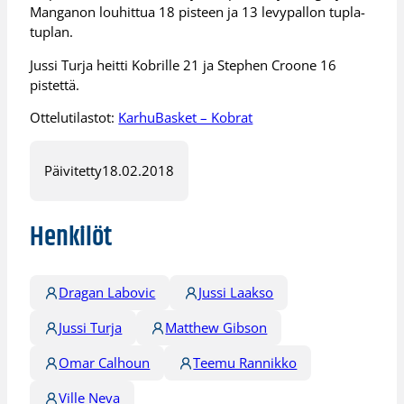
Manganon louhittua 18 pisteen ja 13 levypallon tupla-
tuplan.
Jussi Turja heitti Kobrille 21 ja Stephen Croone 16
pistettä.
Ottelutilastot:
KarhuBasket – Kobrat
Päivitetty
18.02.2018
Henkilöt
Dragan Labovic
Jussi Laakso
Jussi Turja
Matthew Gibson
Omar Calhoun
Teemu Rannikko
Ville Neva