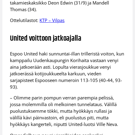
takamieskaksikko Deon Edwin (31/9) ja Mandell
Thomas (34).
Ottelutilastot:
KTP – Vilpas
United voittoon jatkoajalla
Espoo United haki sunnuntai-illan trilleristä voiton, kun
kamppailu Uudenkaupungin Korihaita vastaan venyi
aina jatkoerään asti. Lopulta vierasjoukkue venyi
jatkoerässä kotijoukkueelta karkuun, vieden
sarjapisteet Espooseen numeroin 113-105 (40-44, 93-
93).
– Olimme parin pompun verran parempia pelissä,
jossa molemmilla oli melkoinen tunnelataus. Välillä
puolustuksemme tökki, mutta hyökkäys rullasi ja
välillä kävi päinvastoin, eli puolustus piti, mutta
hyökkäys kangerteli, niputti United-luotsi Ville Neva.