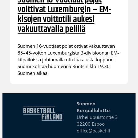
voittivat Luxemburgin – EM-
kisojen voittotili aukesi
vakuuttavalla pelillä
Suomen 16-vuotiaat pojat ottivat vakuuttavan
85–45-voiton Luxemburgista B-divisioonan EM-
kilpailuissa johtamalla ottelua alusta loppuun.
Suomi kohtaa huomenna Ruotsin klo 19.30
Suomen aikaa.
Suomen
Koripalloliitto
Urheilupuistontie 3
02200 Espoo
office@basket.fi