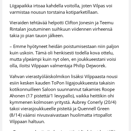
Liigapaikka irtoaa kahdella voitolla, joten Vilpas voi
varmistaa nousun torstaina kotiparketillaan.
Vieraiden tehtävää helpotti Clifton Jonesin ja Teemu
Rintalan joutuminen suihkuun viidennen virheensä
takia jo pian tauon jälkeen.
– Emme hyötyneet heidän poistumisestaan niin paljon
kuin uskoin. Tämä oli henkisesti todella kova ottelu,
mutta ylpeämpi kuin nyt olen, en joukkueestani voisi
olla, iloitsi Vilppaan valmentaja Philip Dejworek.
Vahvan vierastyöläiskolmikon lisäksi Vilppaasta nousi
esiin kesken kauden ToPon liigajoukkueesta takaisin
kotikonnuilleen Saloon suunnannut takamies Roope
Ahonen (17 pistettä/1 levypallo), vaikka heittikin ohi
kymmenen kolmosen yritystä. Aubrey Conerly (20/4)
takoi vierasjoukkueelle pisteitä ja Quennell Green
(8/14) väänsi nivusvaivastaan huolimatta irtopallot
Vilppaan haltuun.