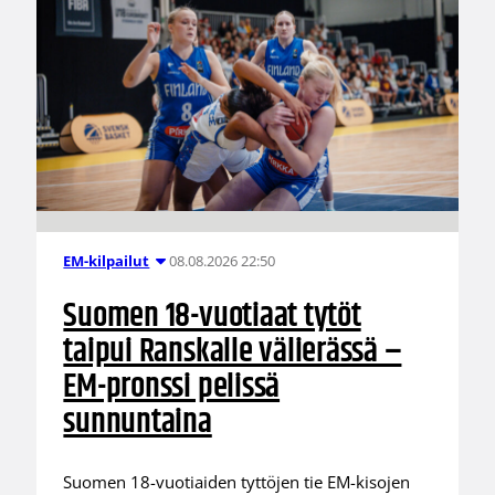
08.08.2026 22:50
EM-kilpailut
Suomen 18-vuotiaat tytöt
taipui Ranskalle välierässä –
EM-pronssi pelissä
sunnuntaina
Suomen 18-vuotiaiden tyttöjen tie EM-kisojen