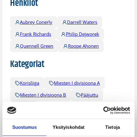
Henkilöt
Aubrey Conerly
Darrell Waters
Frank Richards
Philip Dejworek
Quennell Green
Roope Ahonen
Kategoriat
Korisliiga
Miesten I divisioona A
Miesten I divisioona B
Pääjuttu
Sarjat
Suostumus
Yksityiskohdat
Tietoja