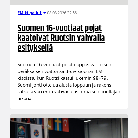
08.08.2026 22:56
EM-kilpailut
Suomen 16-vuotiaat pojat
kaatoivat Ruotsin vahvalla
esityksellä
Suomen 16-vuotiaat pojat nappasivat toisen
peräkkäisen voittonsa B-divisioonan EM-
kisoissa, kun Ruotsi kaatui lukemin 98–79.
Suomi johti ottelua alusta loppuun ja rakensi
ratkaisevan eron vahvan ensimmäisen puoliajan
aikana.