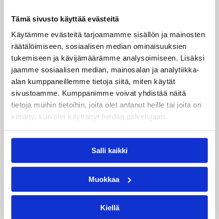
Katso myös
Tämä sivusto käyttää evästeitä
Käytämme evästeitä tarjoamamme sisällön ja mainosten
räätälöimiseen, sosiaalisen median ominaisuuksien
tukemiseen ja kävijämäärämme analysoimiseen. Lisäksi
jaamme sosiaalisen median, mainosalan ja analytiikka-
alan kumppaneillemme tietoja siitä, miten käytät
sivustoamme. Kumppanimme voivat yhdistää näitä
tietoja muihin tietoihin, joita olet antanut heille tai joita on
kerätty, kun olet käyttänyt heidän palvelujaan.
Salli kaikki
08.08.2026 22:58
3×3
Suomea edustavat 3×3-
Muokkaa
joukkueet aloittivat Nordic Cup
-urakkansa Kööpenhaminassa
Kiellä