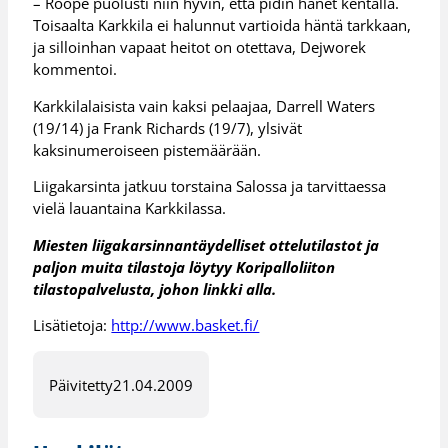
– Roope puolusti niin hyvin, että pidin hänet kentällä.
Toisaalta Karkkila ei halunnut vartioida häntä tarkkaan,
ja silloinhan vapaat heitot on otettava, Dejworek
kommentoi.
Karkkilalaisista vain kaksi pelaajaa, Darrell Waters
(19/14) ja Frank Richards (19/7), ylsivät
kaksinumeroiseen pistemäärään.
Liigakarsinta jatkuu torstaina Salossa ja tarvittaessa
vielä lauantaina Karkkilassa.
Miesten liigakarsinnan
täydelliset ottelutilastot ja
paljon muita tilastoja löytyy Koripalloliiton
tilastopalvelusta, johon linkki alla.
Lisätietoja:
http://www.basket.fi/
Päivitetty
21.04.2009