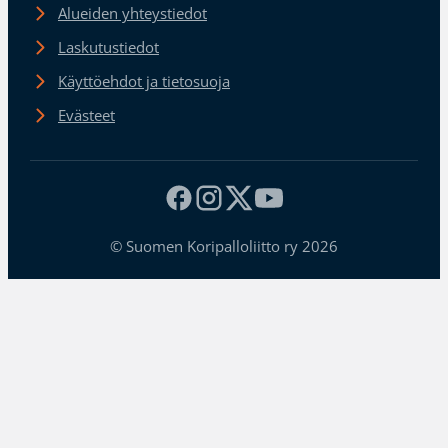
Alueiden yhteystiedot
Laskutustiedot
Käyttöehdot ja tietosuoja
Evästeet
© Suomen Koripalloliitto ry 2026