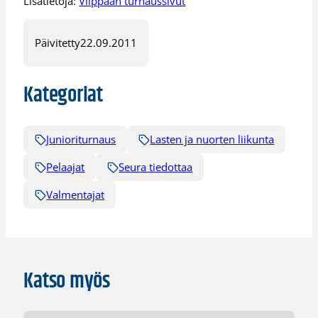
Lisätietoja:
Vilppaan turnaussivut
Päivitetty
22.09.2011
Kategoriat
Junioriturnaus
Lasten ja nuorten liikunta
Pelaajat
Seura tiedottaa
Valmentajat
Katso myös