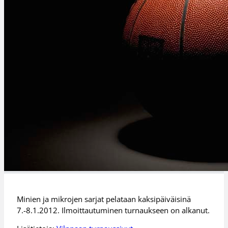
Minien ja mikrojen sarjat pelataan kaksipäiväisinä
7.-8.1.2012. Ilmoittautuminen turnaukseen on alkanut.