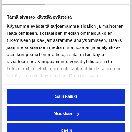
Tämä sivusto käyttää evästeitä
Käytämme evästeitä tarjoamamme sisällön ja mainosten
räätälöimiseen, sosiaalisen median ominaisuuksien
tukemiseen ja kävijämäärämme analysoimiseen. Lisäksi
jaamme sosiaalisen median, mainosalan ja analytiikka-
alan kumppaneillemme tietoja siitä, miten käytät
sivustoamme. Kumppanimme voivat yhdistää näitä
tietoja muihin tietoihin, joita olet antanut heille tai joita on
05.08.2026 11:34
Korisliiga
kerätty, kun olet käyttänyt heidän palvelujaan.
Seagulls hankki taitoa ja
kokemusta kokoonpanoonsa
Salli kaikki
kahden pelaajan edestä
Muokkaa
Helsinki Seagullsin kokoonpano vahvistuu
Kiellä
kahdella tuoreella kasvolla. Joukkue on tehnyt