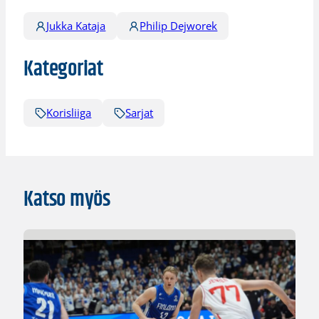
Jukka Kataja
Philip Dejworek
Kategoriat
Korisliiga
Sarjat
Katso myös