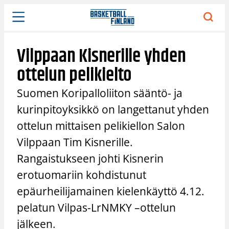
Siirry
sisältöön
Vilppaan Kisnerille yhden
ottelun pelikielto
Suomen Koripalloliiton sääntö- ja
kurinpitoyksikkö on langettanut yhden
ottelun mittaisen pelikiellon Salon
Vilppaan Tim Kisnerille.
Rangaistukseen johti Kisnerin
erotuomariin kohdistunut
epäurheilijamainen kielenkäyttö 4.12.
pelatun Vilpas-LrNMKY –ottelun
jälkeen.