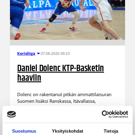
07.08.2026 09:23
Korisliiga
Daniel Dolenc KTP-Basketin
haaviin
Dolenc on rakentanut pitkän ammattilaisuran
Suomen lisäksi Ranskassa, Itävallassa,
Liettuassa, Romaniassa, Bosniassa ja viimeksi
Islannissa.
Suostumus
Yksityiskohdat
Tietoja