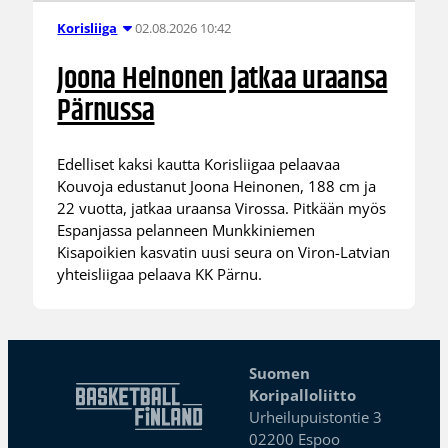
02.08.2026 10:42
Korisliiga
Joona Heinonen jatkaa uraansa
Pärnussa
Edelliset kaksi kautta Korisliigaa pelaavaa
Kouvoja edustanut Joona Heinonen, 188 cm ja
22 vuotta, jatkaa uraansa Virossa. Pitkään myös
Espanjassa pelanneen Munkkiniemen
Kisapoikien kasvatin uusi seura on Viron-Latvian
yhteisliigaa pelaava KK Pärnu.
Suomen
Koripalloliitto
Urheilupuistontie 3
02200 Espoo