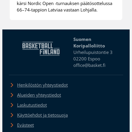
kärsi Nordic Open -turnauksen päätösottelussa
66–74-tappion Latviaa vastaan Lohjalla.
Suomen
Koripalloliitto
Urheilupuistontie 3
02200 Espoo
office@basket.fi
Henkilöstön yhteystiedot
Alueiden yhteystiedot
Laskutustiedot
Käyttöehdot ja tietosuoja
Evästeet