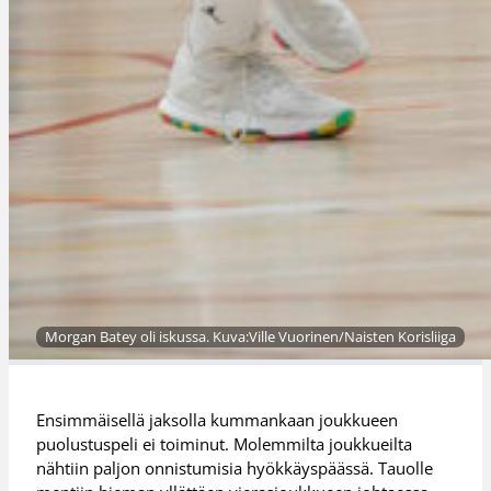
Morgan Batey oli iskussa. Kuva:Ville Vuorinen/Naisten Korisliiga
Ensimmäisellä jaksolla kummankaan joukkueen
puolustuspeli ei toiminut. Molemmilta joukkueilta
nähtiin paljon onnistumisia hyökkäyspäässä. Tauolle