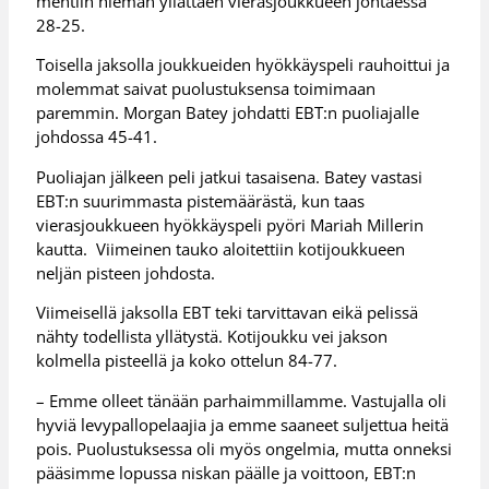
mentiin hieman yllättäen vierasjoukkueen johtaessa
28-25.
Toisella jaksolla joukkueiden hyökkäyspeli rauhoittui ja
molemmat saivat puolustuksensa toimimaan
paremmin. Morgan Batey johdatti EBT:n puoliajalle
johdossa 45-41.
Puoliajan jälkeen peli jatkui tasaisena. Batey vastasi
EBT:n suurimmasta pistemäärästä, kun taas
vierasjoukkueen hyökkäyspeli pyöri Mariah Millerin
kautta. Viimeinen tauko aloitettiin kotijoukkueen
neljän pisteen johdosta.
Viimeisellä jaksolla EBT teki tarvittavan eikä pelissä
nähty todellista yllätystä. Kotijoukku vei jakson
kolmella pisteellä ja koko ottelun 84-77.
– Emme olleet tänään parhaimmillamme. Vastujalla oli
hyviä levypallopelaajia ja emme saaneet suljettua heitä
pois. Puolustuksessa oli myös ongelmia, mutta onneksi
pääsimme lopussa niskan päälle ja voittoon, EBT:n