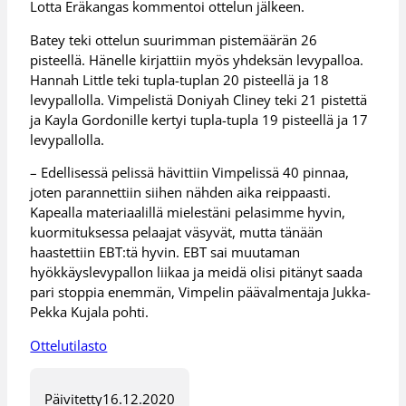
Lotta Eräkangas kommentoi ottelun jälkeen.
Batey teki ottelun suurimman pistemäärän 26
pisteellä. Hänelle kirjattiin myös yhdeksän levypalloa.
Hannah Little teki tupla-tuplan 20 pisteellä ja 18
levypallolla. Vimpelistä Doniyah Cliney teki 21 pistettä
ja Kayla Gordonille kertyi tupla-tupla 19 pisteellä ja 17
levypallolla.
– Edellisessä pelissä hävittiin Vimpelissä 40 pinnaa,
joten parannettiin siihen nähden aika reippaasti.
Kapealla materiaalillä mielestäni pelasimme hyvin,
kuormituksessa pelaajat väsyvät, mutta tänään
haastettiin EBT:tä hyvin. EBT sai muutaman
hyökkäyslevypallon liikaa ja meidä olisi pitänyt saada
pari stoppia enemmän, Vimpelin päävalmentaja Jukka-
Pekka Kujala pohti.
Ottelutilasto
Päivitetty
16.12.2020