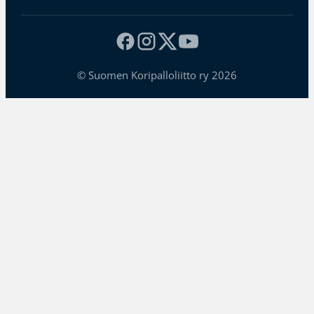
© Suomen Koripalloliitto ry 2026