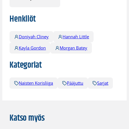
Henkilöt
Doniyah Cliney
Hannah Little
Kayla Gordon
Morgan Batey
Kategoriat
Naisten Korisliiga
Pääjuttu
Sarjat
Katso myös