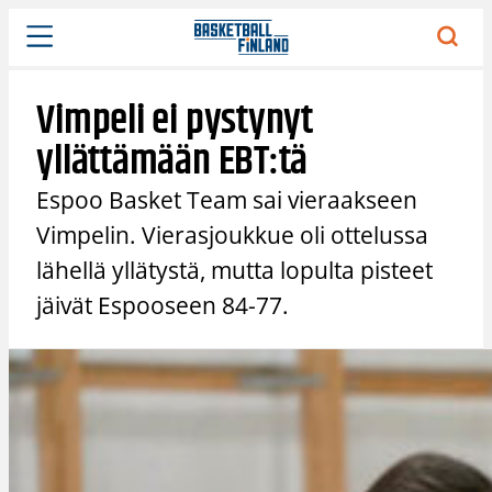
Siirry
sisältöön
Vimpeli ei pystynyt
yllättämään EBT:tä
Espoo Basket Team sai vieraakseen
Vimpelin. Vierasjoukkue oli ottelussa
lähellä yllätystä, mutta lopulta pisteet
jäivät Espooseen 84-77.