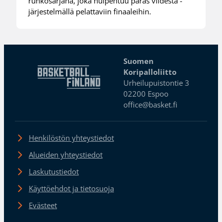
runkosarjana, joka huipentuu paras viidestä -
järjestelmällä pelattaviin finaaleihin.
Suomen
Koripalloliitto
Urheilupuistontie 3
02200 Espoo
office@basket.fi
Henkilöstön yhteystiedot
Alueiden yhteystiedot
Laskutustiedot
Käyttöehdot ja tietosuoja
Evästeet