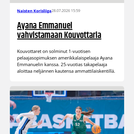
28.07.2026 15:59
Naisten Korisliiga
Ayana Emmanuel
vahvistamaan Kouvottaria
Kouvottaret on solminut 1-vuotisen
pelaajasopimuksen amerikkalaispelaaja Ayana
Emmanuelin kanssa. 25-vuotias takapelaaja
aloittaa neljännen kautensa ammattilaiskentillä.