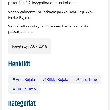
pistettä ja 1,2 levypalloa ottelua kohden.
Vedon valmentajina jatkavat Jarkko Havu ja Jukka-
Pekka Kujala.
Veto aloittaa syksyllä viidennen kautensa naisten
pääsarjatasolla.
Päivitetty
17.07.2018
Henkilöt
Anni Kujala
Riikka Kujala
Taru Timo
Tuulia Timo
Kategoriat