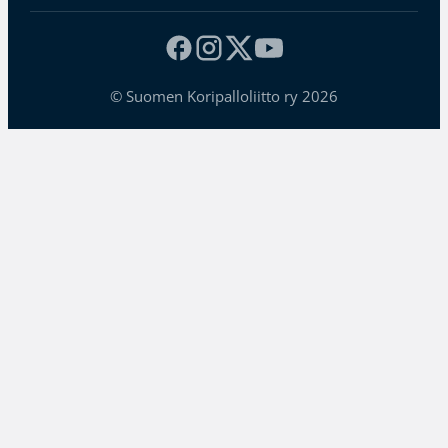
© Suomen Koripalloliitto ry 2026