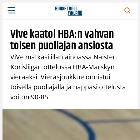
Siirry
sisältöön
Vive kaatoi HBA:n vahvan
toisen puoliajan ansiosta
ViVe matkasi illan ainoassa Naisten
Korisliigan ottelussa HBA-Märskyn
vieraaksi. Vierasjoukkue onnistui
toisella puoliajalla ja nappasi ottelusta
voiton 90-85.