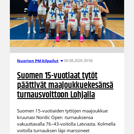
06.08.2026 20:56
Nuorten PM-kilpailut
Suomen 15-vuotiaat tytöt
päättivät maajoukkuekesänsä
turnausvoittoon Lohjalla
Suomen 15-vuotiaiden tyttöjen maajoukkue
kruunasi Nordic Open -turnauksensa
vakuuttavalla 76–43-voitolla Latviasta. Kolmella
voitolla turnauksen läpi marssineet