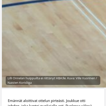
Lilli Onnelan huippuilta ei riittänyt HBA:lle. Kuva: Ville Vuorinen /
Naisten Korisliiga
Emännät aloittivat ottelun pirteästi. Joukkue otti
johdon, joka kantoi puoliajalle asti. Puolessa välissä