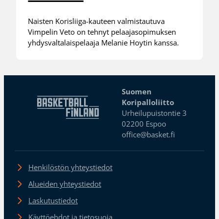
Naisten Korisliiga-kauteen valmistautuva
Vimpelin Veto on tehnyt pelaajasopimuksen
yhdysvaltalaispelaaja Melanie Hoytin kanssa.
Suomen
Koripalloliitto
Urheilupuistontie 3
02200 Espoo
office@basket.fi
Henkilöstön yhteystiedot
Alueiden yhteystiedot
Laskutustiedot
Käyttöehdot ja tietosuoja