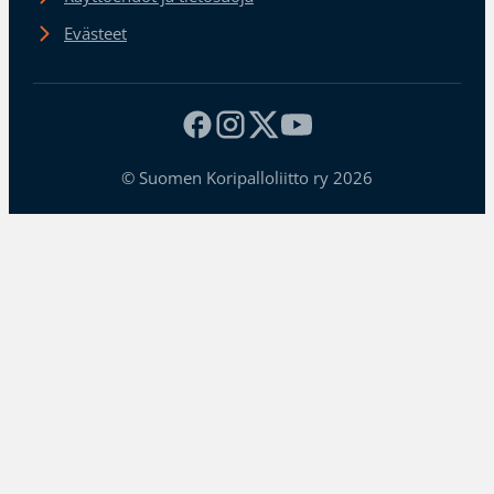
Evästeet
© Suomen Koripalloliitto ry 2026