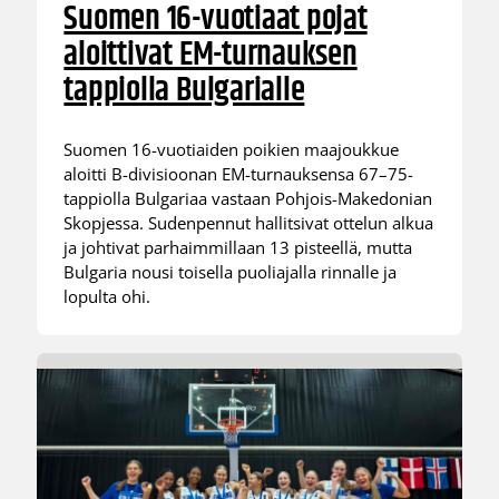
Suomen 16-vuotiaat pojat
aloittivat EM-turnauksen
tappiolla Bulgarialle
Suomen 16-vuotiaiden poikien maajoukkue
aloitti B-divisioonan EM-turnauksensa 67–75-
tappiolla Bulgariaa vastaan Pohjois-Makedonian
Skopjessa. Sudenpennut hallitsivat ottelun alkua
ja johtivat parhaimmillaan 13 pisteellä, mutta
Bulgaria nousi toisella puoliajalla rinnalle ja
lopulta ohi.