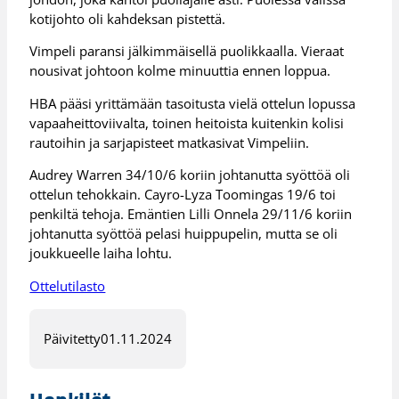
kotijohto oli kahdeksan pistettä.
Vimpeli paransi jälkimmäisellä puolikkaalla. Vieraat
nousivat johtoon kolme minuuttia ennen loppua.
HBA pääsi yrittämään tasoitusta vielä ottelun lopussa
vapaaheittoviivalta, toinen heitoista kuitenkin kolisi
rautoihin ja sarjapisteet matkasivat Vimpeliin.
Audrey Warren 34/10/6 koriin johtanutta syöttöä oli
ottelun tehokkain. Cayro-Lyza Toomingas 19/6 toi
penkiltä tehoja. Emäntien Lilli Onnela 29/11/6 koriin
johtanutta syöttöä pelasi huippupelin, mutta se oli
joukkueelle laiha lohtu.
Ottelutilasto
Päivitetty
01.11.2024