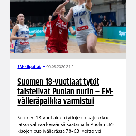
06.08.2026 21:24
EM-kilpailut
Suomen 18-vuotiaat tytöt
taistelivat Puolan nurin – EM-
välieräpaikka varmistui
Suomen 18-vuotiaiden tyttöjen maajoukkue
jatkoi vahvaa kesäänsä kaatamalla Puolan EM-
kisojen puolivälierässä 78–63. Voitto vei