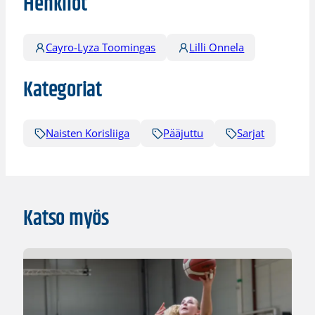
Henkilöt
Cayro-Lyza Toomingas
Lilli Onnela
Kategoriat
Naisten Korisliiga
Pääjuttu
Sarjat
Katso myös