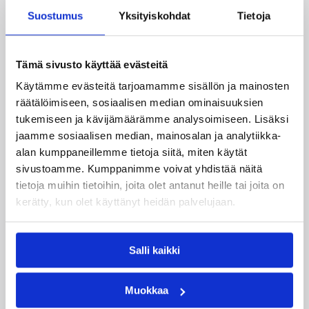
Suomen 16-vuotiaat pojat
Suostumus
Yksityiskohdat
Tietoja
voittivat Luxemburgin – EM-
kisojen voittotili aukesi
Tämä sivusto käyttää evästeitä
vakuuttavalla pelillä
Käytämme evästeitä tarjoamamme sisällön ja mainosten
räätälöimiseen, sosiaalisen median ominaisuuksien
tukemiseen ja kävijämäärämme analysoimiseen. Lisäksi
Suomen 16-vuotiaat pojat ottivat vakuuttavan
85–45-voiton Luxemburgista B-divisioonan EM-
jaamme sosiaalisen median, mainosalan ja analytiikka-
kilpailuissa johtamalla ottelua alusta loppuun.
alan kumppaneillemme tietoja siitä, miten käytät
Suomi kohtaa huomenna Ruotsin klo 19.30
sivustoamme. Kumppanimme voivat yhdistää näitä
Suomen aikaa.
tietoja muihin tietoihin, joita olet antanut heille tai joita on
kerätty, kun olet käyttänyt heidän palvelujaan.
Salli kaikki
Muokkaa