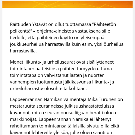
Raittiuden Ystävät on ollut tuottamassa ”Päihteetön
pelikenttä” – ohjelma-aineistoa vastauksena sille
tiedolle, että päihteiden käyttö on yleisempää
joukkueurheilua harrastavilla kuin esim. yksilöurheilua
harrastavilla.
Monet liikunta- ja urheiluseurat ovat sisällyttäneet
toimintaperiaatteisiinsa päihteettömyyden. Tämä
toimintatapa on vahvistanut lasten ja nuorten
vanhempien luottamusta jälkikasvunsa liikunta- ja
urheiluharrastusolosuhteita kohtaan.
Lappeenrannan Namikan valmentaja Mika Turunen on
mestaruutta seuranneissa julkisuushaastatteluissa
kuvannut, miten seuran nousu liigaan herätti oluen
markkinoijat. Lappeenrannan Namika ei lähtenyt
rahoittamaan toimintaansa tällaisilla sivutuloilla eikä
kaivannut lehtereille yleisöä, jolle oluen saanti on