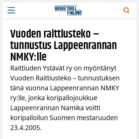
Siirry
sisältöön
Vuoden raittiusteko –
tunnustus Lappeenrannan
NMKY:lle
Raittiuden Ystävät ry on myöntänyt
Vuoden Raittiusteko – tunnustuksen
tänä vuonna Lappeenrannan NMKY
ry:lle, jonka koripallojoukkue
Lappeenrannan Namika voitti
koripalloilun Suomen mestaruuden
23.4.2005.