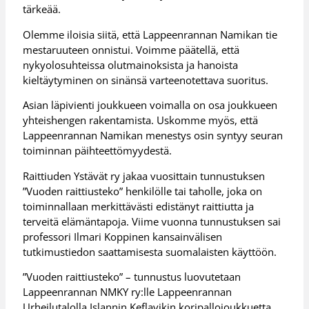
tärkeää.
Olemme iloisia siitä, että Lappeenrannan Namikan tie
mestaruuteen onnistui. Voimme päätellä, että
nykyolosuhteissa olutmainoksista ja hanoista
kieltäytyminen on sinänsä varteenotettava suoritus.
Asian läpivienti joukkueen voimalla on osa joukkueen
yhteishengen rakentamista. Uskomme myös, että
Lappeenrannan Namikan menestys osin syntyy seuran
toiminnan päihteettömyydestä.
Raittiuden Ystävät ry jakaa vuosittain tunnustuksen
”Vuoden raittiusteko” henkilölle tai taholle, joka on
toiminnallaan merkittävästi edistänyt raittiutta ja
terveitä elämäntapoja. Viime vuonna tunnustuksen sai
professori Ilmari Koppinen kansainvälisen
tutkimustiedon saattamisesta suomalaisten käyttöön.
”Vuoden raittiusteko” – tunnustus luovutetaan
Lappeenrannan NMKY ry:lle Lappeenrannan
Urheilutalolla Islannin Keflavikin koripallojoukkuetta