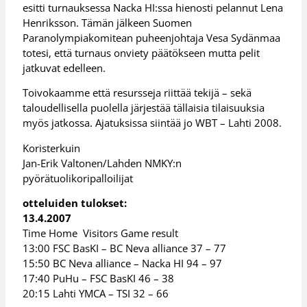
esitti turnauksessa Nacka HI:ssa hienosti pelannut Lena
Henriksson. Tämän jälkeen Suomen
Paranolympiakomitean puheenjohtaja Vesa Sydänmaa
totesi, että turnaus onviety päätökseen mutta pelit
jatkuvat edelleen.
Toivokaamme että resursseja riittää tekijä – sekä
taloudellisella puolella järjestää tällaisia tilaisuuksia
myös jatkossa. Ajatuksissa siintää jo WBT – Lahti 2008.
Koristerkuin
Jan-Erik Valtonen/Lahden NMKY:n
pyörätuolikoripalloilijat
otteluiden tulokset:
13.4.2007
Time Home Visitors Game result
13:00 FSC BasKI – BC Neva alliance 37 – 77
15:50 BC Neva alliance – Nacka HI 94 – 97
17:40 PuHu – FSC BasKI 46 – 38
20:15 Lahti YMCA – TSI 32 – 66