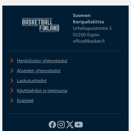
Suomen
Koripalloliitto
Urheilupuistontie 3
02200 Espoo
office@basket.fi
Henkilöstön yhteystiedot
Alueiden yhteystiedot
Laskutustiedot
Käyttöehdot ja tietosuoja
Evästeet