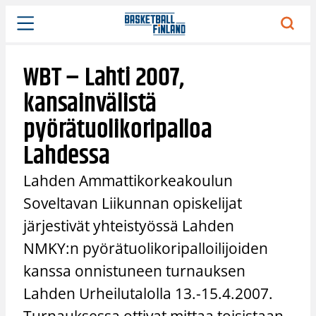
Siirry
sisältöön
WBT – Lahti 2007,
kansainvälistä
pyörätuolikoripalloa
Lahdessa
Lahden Ammattikorkeakoulun
Soveltavan Liikunnan opiskelijat
järjestivät yhteistyössä Lahden
NMKY:n pyörätuolikoripalloilijoiden
kanssa onnistuneen turnauksen
Lahden Urheilutalolla 13.-15.4.2007.
Turnauksessa ottivat mittaa toisistaan