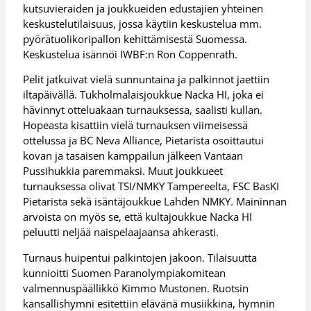
kutsuvieraiden ja joukkueiden edustajien yhteinen
keskustelutilaisuus, jossa käytiin keskustelua mm.
pyörätuolikoripallon kehittämisestä Suomessa.
Keskustelua isännöi IWBF:n Ron Coppenrath.
Pelit jatkuivat vielä sunnuntaina ja palkinnot jaettiin
iltapäivällä. Tukholmalaisjoukkue Nacka HI, joka ei
hävinnyt otteluakaan turnauksessa, saalisti kullan.
Hopeasta kisattiin vielä turnauksen viimeisessä
ottelussa ja BC Neva Alliance, Pietarista osoittautui
kovan ja tasaisen kamppailun jälkeen Vantaan
Pussihukkia paremmaksi. Muut joukkueet
turnauksessa olivat TSI/NMKY Tampereelta, FSC BasKI
Pietarista sekä isäntäjoukkue Lahden NMKY. Maininnan
arvoista on myös se, että kultajoukkue Nacka HI
peluutti neljää naispelaajaansa ahkerasti.
Turnaus huipentui palkintojen jakoon. Tilaisuutta
kunnioitti Suomen Paranolympiakomitean
valmennuspäällikkö Kimmo Mustonen. Ruotsin
kansallishymni esitettiin elävänä musiikkina, hymnin