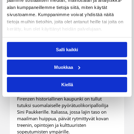
jaamme sosiaalisen median, mainosalan ja analytiikka-
alan kumppaneillemme tietoja siitä, miten käytät
sivustoamme. Kumppanimme voivat yhdistää näitä
tietoja muihin tietoihin, joita olet antanut heille tai joita on
kerätty, kun olet käyttänyt heidän palvelujaan.
08.06.2026 10:27
Pyörätuolikoripallo
Salli kaikki
Sini Paukkeri valloittaa Italian
kenttiä –
Muokkaa
Pyörätuolikoripalloilijan arki
on täynnä työtä ja tavoitteita
Kiellä
Firenzen historiallinen kaupunki on tullut
tutuksi suomalaiselle pyörätuolikoripalloilija
Sini Paukkerille. Italiassa, jossa lajin taso on
maailman huippua, päivät rytmittyvät kovan
treenin, opintojen ja kulttuuristen
sopeutumisten ympärille.