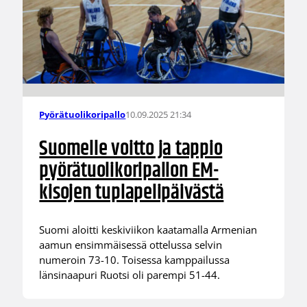
10.09.2025 21:34
Pyörätuolikoripallo
Suomelle voitto ja tappio
pyörätuolikoripallon EM-
kisojen tuplapelipäivästä
Suomi aloitti keskiviikon kaatamalla Armenian
aamun ensimmäisessä ottelussa selvin
numeroin 73-10. Toisessa kamppailussa
länsinaapuri Ruotsi oli parempi 51-44.