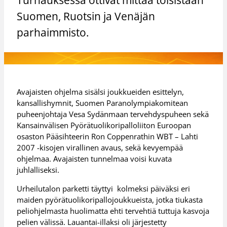
Suomen, Ruotsin ja Venäjän
parhaimmisto.
Avajaisten ohjelma sisälsi joukkueiden esittelyn,
kansallishymnit, Suomen Paranolympiakomitean
puheenjohtaja Vesa Sydänmaan tervehdyspuheen sekä
Kansainvälisen Pyörätuolikoripalloliiton Euroopan
osaston Pääsihteerin Ron Coppenrathin WBT – Lahti
2007 -kisojen virallinen avaus, sekä kevyempää
ohjelmaa. Avajaisten tunnelmaa voisi kuvata
juhlalliseksi.
Urheilutalon parketti täyttyi kolmeksi päiväksi eri
maiden pyörätuolikoripallojoukkueista, jotka tiukasta
peliohjelmasta huolimatta ehti tervehtiä tuttuja kasvoja
pelien välissä. Lauantai-illaksi oli järjestetty