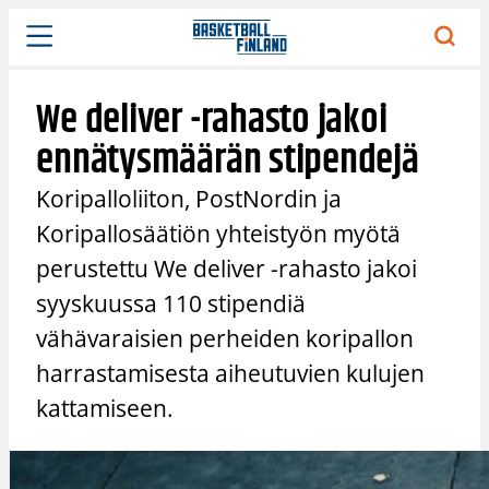
Siirry
sisältöön
We deliver -rahasto jakoi
ennätysmäärän stipendejä
Koripalloliiton, PostNordin ja
Koripallosäätiön yhteistyön myötä
perustettu We deliver -rahasto jakoi
syyskuussa 110 stipendiä
vähävaraisien perheiden koripallon
harrastamisesta aiheutuvien kulujen
kattamiseen.