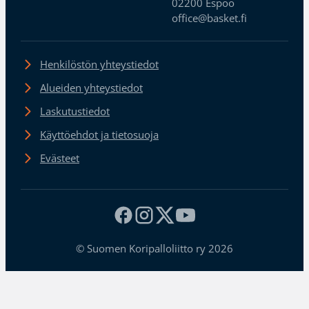
02200 Espoo
office@basket.fi
Henkilöstön yhteystiedot
Alueiden yhteystiedot
Laskutustiedot
Käyttöehdot ja tietosuoja
Evästeet
© Suomen Koripalloliitto ry 2026