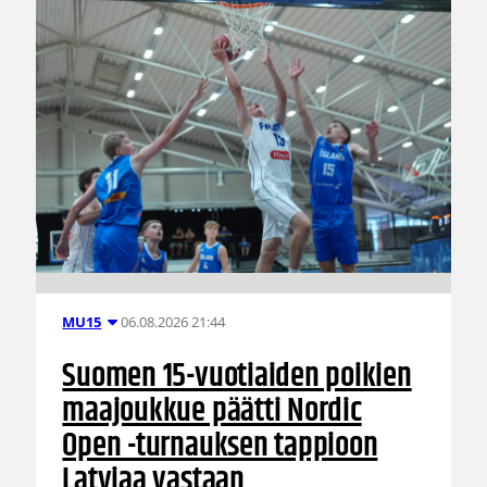
06.08.2026 21:44
MU15
Suomen 15-vuotiaiden poikien
maajoukkue päätti Nordic
Open -turnauksen tappioon
Latviaa vastaan