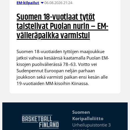
06.08.2026 21:24
EM-kilpailut
Suomen 18-vuotiaat tytöt
taistelivat Puolan nurin – EM-
välieräpaikka varmistui
Suomen 18-vuotiaiden tyttöjen maajoukkue
jatkoi vahvaa kesäänsä kaatamalla Puolan EM-
kisojen puolivälierässä 78–63. Voitto vei
Sudenpennut Euroopan neljän parhaan
joukkoon sekä varmisti paikan ensi kesän alle
19-vuotiaiden MM-kisoihin Kiinassa.
Suomen
Koripalloliitto
Urheilupuistontie 3