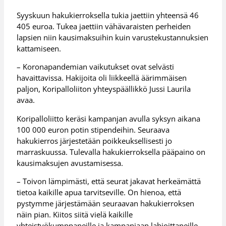
Syyskuun hakukierroksella tukia jaettiin yhteensä 46
405 euroa. Tukea jaettiin vähävaraisten perheiden
lapsien niin kausimaksuihin kuin varustekustannuksien
kattamiseen.
– Koronapandemian vaikutukset ovat selvästi
havaittavissa. Hakijoita oli liikkeellä äärimmäisen
paljon, Koripalloliiton yhteyspäällikkö Jussi Laurila
avaa.
Koripalloliitto keräsi kampanjan avulla syksyn aikana
100 000 euron potin stipendeihin. Seuraava
hakukierros järjestetään poikkeuksellisesti jo
marraskuussa. Tulevalla hakukierroksella pääpaino on
kausimaksujen avustamisessa.
– Toivon lämpimästi, että seurat jakavat herkeämättä
tietoa kaikille apua tarvitseville. On hienoa, että
pystymme järjestämään seuraavan hakukierroksen
näin pian. Kiitos siitä vielä kaikille
yhteistyökumppaneille ja kampanjaan lahjoittaneille.