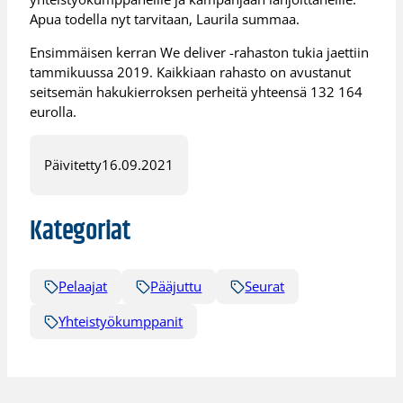
Apua todella nyt tarvitaan, Laurila summaa.
Ensimmäisen kerran We deliver -rahaston tukia jaettiin
tammikuussa 2019. Kaikkiaan rahasto on avustanut
seitsemän hakukierroksen perheitä yhteensä 132 164
eurolla.
Päivitetty
16.09.2021
Kategoriat
Pelaajat
Pääjuttu
Seurat
Yhteistyökumppanit