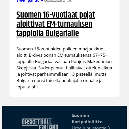
06.08.2026 21:08
EM-kilpailut
Suomen 16-vuotiaat pojat
aloittivat EM-turnauksen
tappiolla Bulgarialle
Suomen 16-vuotiaiden poikien maajoukkue
aloitti B-divisioonan EM-turnauksensa 67–75-
tappiolla Bulgariaa vastaan Pohjois-Makedonian
Skopjessa. Sudenpennut hallitsivat ottelun alkua
ja johtivat parhaimmillaan 13 pisteellä, mutta
Bulgaria nousi toisella puoliajalla rinnalle ja
lopulta ohi.
Suomen
Koripalloliitto
Urheilupuistontie 3