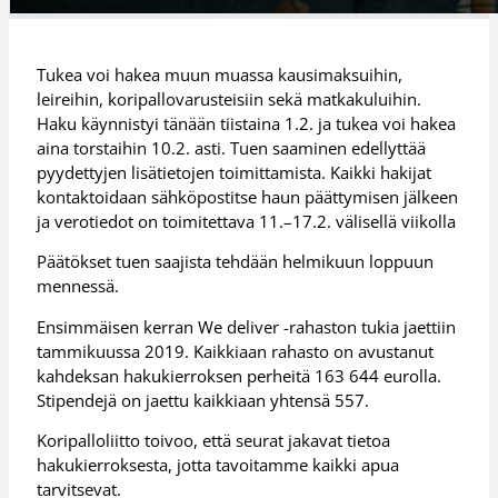
Tukea voi hakea muun muassa kausimaksuihin,
leireihin, koripallovarusteisiin sekä matkakuluihin.
Haku käynnistyi tänään tiistaina 1.2. ja tukea voi hakea
aina torstaihin 10.2. asti. Tuen saaminen edellyttää
pyydettyjen lisätietojen toimittamista. Kaikki hakijat
kontaktoidaan sähköpostitse haun päättymisen jälkeen
ja verotiedot on toimitettava 11.–17.2. välisellä viikolla
Päätökset tuen saajista tehdään helmikuun loppuun
mennessä.
Ensimmäisen kerran We deliver -rahaston tukia jaettiin
tammikuussa 2019. Kaikkiaan rahasto on avustanut
kahdeksan hakukierroksen perheitä 163 644 eurolla.
Stipendejä on jaettu kaikkiaan yhtensä 557.
Koripalloliitto toivoo, että seurat jakavat tietoa
hakukierroksesta, jotta tavoitamme kaikki apua
tarvitsevat.