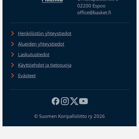
02200 Espoo
office@basket.fi
Henkilöstön yhteystiedot
Alueiden yhteystiedot
Laskutustiedot
Käyttöehdot ja tietosuoja
Evästeet
© Suomen Koripalloliitto ry 2026