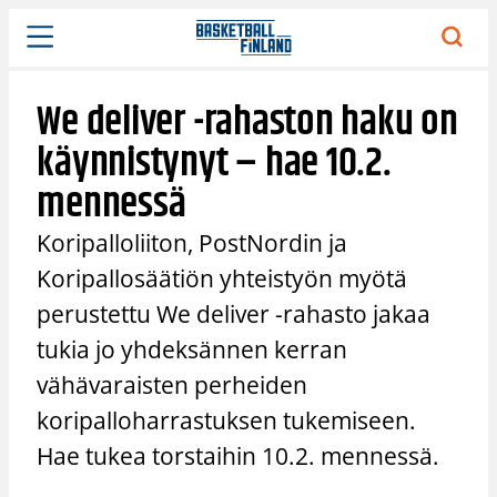
Siirry
sisältöön
We deliver -rahaston haku on
käynnistynyt – hae 10.2.
mennessä
Koripalloliiton, PostNordin ja
Koripallosäätiön yhteistyön myötä
perustettu We deliver -rahasto jakaa
tukia jo yhdeksännen kerran
vähävaraisten perheiden
koripalloharrastuksen tukemiseen.
Hae tukea torstaihin 10.2. mennessä.