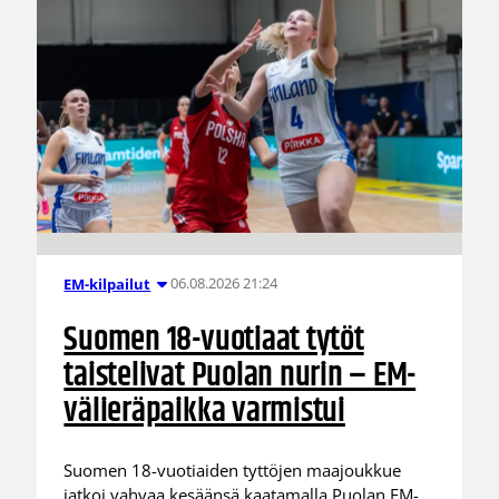
06.08.2026 21:24
EM-kilpailut
Suomen 18-vuotiaat tytöt
taistelivat Puolan nurin – EM-
välieräpaikka varmistui
Suomen 18-vuotiaiden tyttöjen maajoukkue
jatkoi vahvaa kesäänsä kaatamalla Puolan EM-