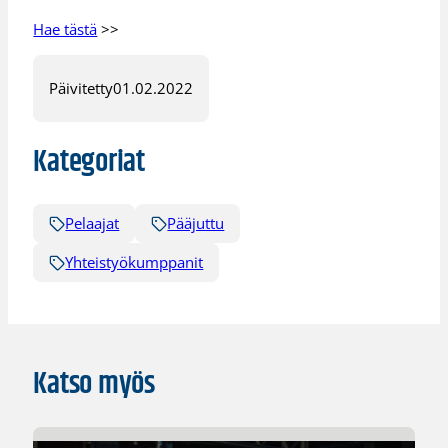
Hae tästä
>>
Päivitetty
01.02.2022
Kategoriat
Pelaajat
Pääjuttu
Yhteistyökumppanit
Katso myös