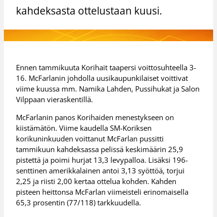
kahdeksasta ottelustaan kuusi.
Ennen tammikuuta Korihait taapersi voittosuhteella 3-
16. McFarlanin johdolla uusikaupunkilaiset voittivat
viime kuussa mm. Namika Lahden, Pussihukat ja Salon
Vilppaan vieraskentillä.
McFarlanin panos Korihaiden menestykseen on
kiistämätön. Viime kaudella SM-Koriksen
korikuninkuuden voittanut McFarlan pussitti
tammikuun kahdeksassa pelissä keskimäärin 25,9
pistettä ja poimi hurjat 13,3 levypalloa. Lisäksi 196-
senttinen amerikkalainen antoi 3,13 syöttöä, torjui
2,25 ja riisti 2,00 kertaa ottelua kohden. Kahden
pisteen heittonsa McFarlan viimeisteli erinomaisella
65,3 prosentin (77/118) tarkkuudella.