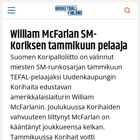
Siirry
sisältöön
William McFarlan SM-
Koriksen tammikuun pelaaja
Suomen Koripalloliitto on valinnut
miesten SM-runkosarjan tammikuun
TEFAL-pelaajaksi Uudenkaupungin
Korihaita edustavan
amerikkalaislaiturin William
McFarlanin. Joulukuussa Korihaiden
vahvuuteen liittynyt McFarlan on
kääntänyt joukkueensa kelkan.
Tammikuussa Korihait voitti