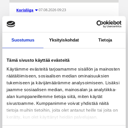
07.08.2026 09:23
Korisliiga
Daniel Dolenc KTP-Basketin
haaviin
Suostumus
Yksityiskohdat
Tietoja
Dolenc on rakentanut pitkän ammattilaisuran
Suomen lisäksi Ranskassa, Itävallassa,
Tämä sivusto käyttää evästeitä
Liettuassa, Romaniassa, Bosniassa ja viimeksi
Islannissa.
Käytämme evästeitä tarjoamamme sisällön ja mainosten
räätälöimiseen, sosiaalisen median ominaisuuksien
tukemiseen ja kävijämäärämme analysoimiseen. Lisäksi
jaamme sosiaalisen median, mainosalan ja analytiikka-
alan kumppaneillemme tietoja siitä, miten käytät
sivustoamme. Kumppanimme voivat yhdistää näitä
tietoja muihin tietoihin, joita olet antanut heille tai joita on
kerätty, kun olet käyttänyt heidän palvelujaan.