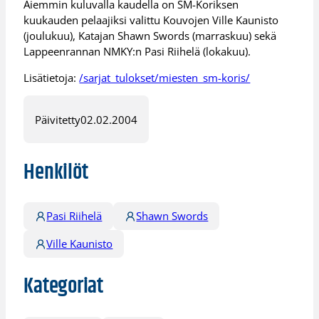
Aiemmin kuluvalla kaudella on SM-Koriksen
kuukauden pelaajiksi valittu Kouvojen Ville Kaunisto
(joulukuu), Katajan Shawn Swords (marraskuu) sekä
Lappeenrannan NMKY:n Pasi Riihelä (lokakuu).
Lisätietoja:
/sarjat_tulokset/miesten_sm-koris/
Päivitetty
02.02.2004
Henkilöt
Pasi Riihelä
Shawn Swords
Ville Kaunisto
Kategoriat