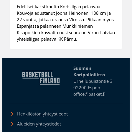
Edelliset kaksi kautta Korisliigaa pelaavaa
Kouvoja edustanut Joona Heinonen, 188 cm ja
22 vuotta, jatkaa uraansa Virossa. Pitkään myös
Espanjassa pelanneen Munkkiniemen
Kisapoikien kasvatin uusi seura on Viron-Latvian
yhteisliigaa pelaava KK Pärnu.
Suomen
Koripalloliitto
Urheilupuistontie 3
02200 Espoo
office@basket.fi
Henkilöstön yhteystiedot
Alueiden yhteystiedot