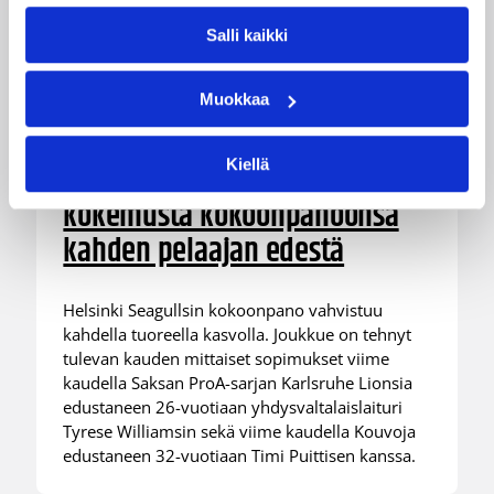
Salli kaikki
Muokkaa
05.08.2026 11:34
Korisliiga
Kiellä
Seagulls hankki taitoa ja
kokemusta kokoonpanoonsa
kahden pelaajan edestä
Helsinki Seagullsin kokoonpano vahvistuu
kahdella tuoreella kasvolla. Joukkue on tehnyt
tulevan kauden mittaiset sopimukset viime
kaudella Saksan ProA-sarjan Karlsruhe Lionsia
edustaneen 26-vuotiaan yhdysvaltalaislaituri
Tyrese Williamsin sekä viime kaudella Kouvoja
edustaneen 32-vuotiaan Timi Puittisen kanssa.