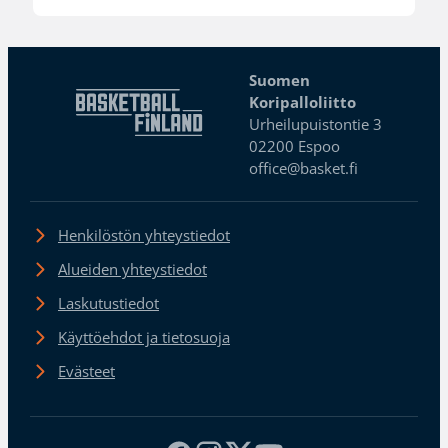
Suomen
Koripalloliitto
Urheilupuistontie 3
02200 Espoo
office@basket.fi
Henkilöstön yhteystiedot
Alueiden yhteystiedot
Laskutustiedot
Käyttöehdot ja tietosuoja
Evästeet