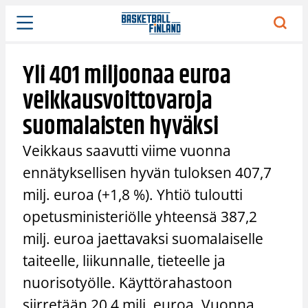
Siirry
sisältöön
Yli 401 miljoonaa euroa
veikkausvoittovaroja
suomalaisten hyväksi
Veikkaus saavutti viime vuonna
ennätyksellisen hyvän tuloksen 407,7
milj. euroa (+1,8 %). Yhtiö tuloutti
opetusministeriölle yhteensä 387,2
milj. euroa jaettavaksi suomalaiselle
taiteelle, liikunnalle, tieteelle ja
nuorisotyölle. Käyttörahastoon
siirretään 20,4 milj. euroa. Vuonna