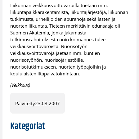
Liikunnan veikkausvoittovaroilla tuetaan mm.
liikuntapaikkarakentamista, liikuntajärjestöjä, liikunnan
tutkimusta, urheilijoiden apurahoja sekä lasten ja
nuorten liikuntaa. Tieteen merkittävin edunsaaja oli
Suomen Akatemia, jonka jakamasta
tutkimusrahoituksesta noin kolmannes tulee
veikkausvoittovaroista. Nuorisotyön
veikkausvoittovaroja jaetaan mm. kuntien
nuorisotyöhön, nuorisojärjestöille,
nuorisotutkimukseen, nuorten työpajoihin ja
koululaisten iltapäivätoimintaan.
(Veikkaus)
Päivitetty
23.03.2007
Kategoriat