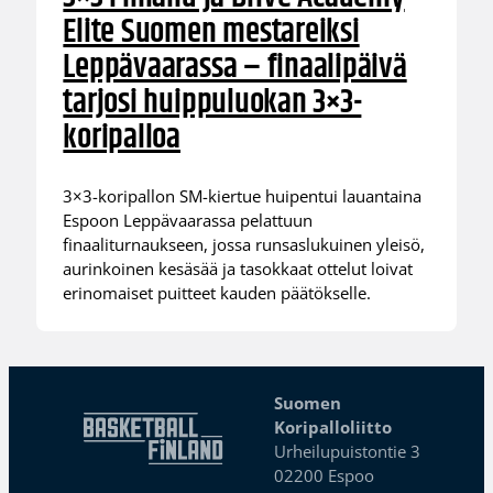
Elite Suomen mestareiksi
Leppävaarassa – finaalipäivä
tarjosi huippuluokan 3×3-
koripalloa
3×3-koripallon SM-kiertue huipentui lauantaina
Espoon Leppävaarassa pelattuun
finaaliturnaukseen, jossa runsaslukuinen yleisö,
aurinkoinen kesäsää ja tasokkaat ottelut loivat
erinomaiset puitteet kauden päätökselle.
Suomen
Koripalloliitto
Urheilupuistontie 3
02200 Espoo