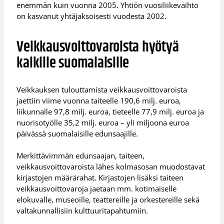
enemmän kuin vuonna 2005. Yhtiön vuosiliikevaihto
on kasvanut yhtäjaksoisesti vuodesta 2002.
Veikkausvoittovaroista hyötyä
kaikille suomalaisille
Veikkauksen tulouttamista veikkausvoittovaroista
jaettiin viime vuonna taiteelle 190,6 milj. euroa,
liikunnalle 97,8 milj. euroa, tieteelle 77,9 milj. euroa ja
nuorisotyölle 35,2 milj. euroa – yli miljoona euroa
päivässä suomalaisille edunsaajille.
Merkittävimmän edunsaajan, taiteen,
veikkausvoittovaroista lähes kolmasosan muodostavat
kirjastojen määrärahat. Kirjastojen lisäksi taiteen
veikkausvoittovaroja jaetaan mm. kotimaiselle
elokuvalle, museoille, teattereille ja orkestereille sekä
valtakunnallisiin kulttuuritapahtumiin.