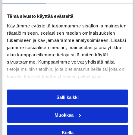
06.08.2026 10:14
Maajoukkueet
Edulliset liput Susijengin ja
Tämä sivusto käyttää evästeitä
Susiladiesin elokuun
Käytämme evästeitä tarjoamamme sisällön ja mainosten
räätälöimiseen, sosiaalisen median ominaisuuksien
kotimaaotteluihin nyt
tukemiseen ja kävijämäärämme analysoimiseen. Lisäksi
myynnissä
jaamme sosiaalisen median, mainosalan ja analytiikka-
alan kumppaneillemme tietoja siitä, miten käytät
sivustoamme. Kumppanimme voivat yhdistää näitä
Susiladiesin elokuun kotiturnaus ja Susijengin
tietoja muihin tietoihin, joita olet antanut heille tai joita on
Islanti-kotimaaottelu lähestyvät. Susijengin MM-
jatkokarsintaotteluun Ruotsia vastaan on
kerätty, kun olet käyttänyt heidän palvelujaan.
puolestaan enää jäljellä kourallinen vierekkäisiä
paikkoja.
Salli kaikki
Muokkaa
Kiellä