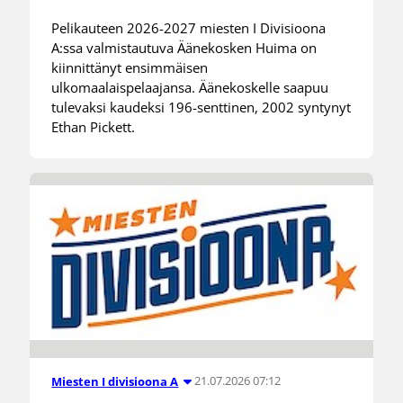
Pelikauteen 2026-2027 miesten I Divisioona
A:ssa valmistautuva Äänekosken Huima on
kiinnittänyt ensimmäisen
ulkomaalaispelaajansa. Äänekoskelle saapuu
tulevaksi kaudeksi 196-senttinen, 2002 syntynyt
Ethan Pickett.
21.07.2026 07:12
Miesten I divisioona A