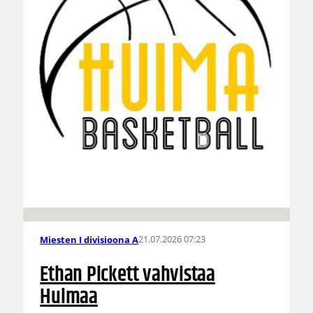
21.07.2026 07:23
Miesten I divisioona A
Ethan Pickett vahvistaa
Huimaa