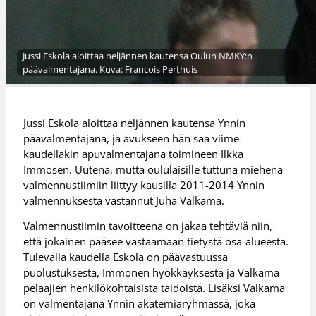
Jussi Eskola aloittaa neljännen kautensa Oulun NMKY:n
päävalmentajana. Kuva: Francois Perthuis
Jussi Eskola aloittaa neljännen kautensa Ynnin
päävalmentajana, ja avukseen hän saa viime
kaudellakin apuvalmentajana toimineen Ilkka
Immosen. Uutena, mutta oululaisille tuttuna miehenä
valmennustiimiin liittyy kausilla 2011-2014 Ynnin
valmennuksesta vastannut Juha Valkama.
Valmennustiimin tavoitteena on jakaa tehtäviä niin,
että jokainen pääsee vastaamaan tietystä osa-alueesta.
Tulevalla kaudella Eskola on päävastuussa
puolustuksesta, Immonen hyökkäyksestä ja Valkama
pelaajien henkilökohtaisista taidoista. Lisäksi Valkama
on valmentajana Ynnin akatemiaryhmässä, joka