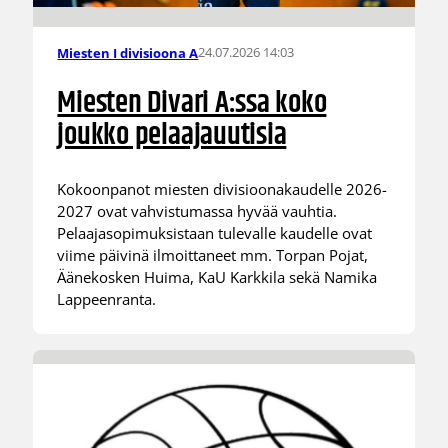
24.07.2026 14:03
Miesten I divisioona A
Miesten Divari A:ssa koko
joukko pelaajauutisia
Kokoonpanot miesten divisioonakaudelle 2026-
2027 ovat vahvistumassa hyvää vauhtia.
Pelaajasopimuksistaan tulevalle kaudelle ovat
viime päivinä ilmoittaneet mm. Torpan Pojat,
Äänekosken Huima, KaU Karkkila sekä Namika
Lappeenranta.