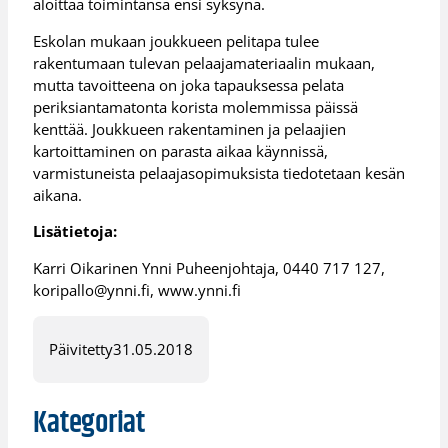
aloittaa toimintansa ensi syksynä.
Eskolan mukaan joukkueen pelitapa tulee
rakentumaan tulevan pelaajamateriaalin mukaan,
mutta tavoitteena on joka tapauksessa pelata
periksiantamatonta korista molemmissa päissä
kenttää. Joukkueen rakentaminen ja pelaajien
kartoittaminen on parasta aikaa käynnissä,
varmistuneista pelaajasopimuksista tiedotetaan kesän
aikana.
Lisätietoja:
Karri Oikarinen Ynni Puheenjohtaja, 0440 717 127,
koripallo@ynni.fi, www.ynni.fi
Päivitetty
31.05.2018
Kategoriat