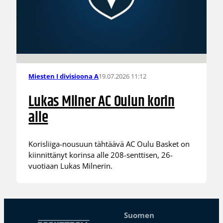
19.07.2026 11:12
Miesten I divisioona A
Lukas Milner AC Oulun korin
alle
Korisliiga-nousuun tähtäävä AC Oulu Basket on
kiinnittänyt korinsa alle 208-senttisen, 26-
vuotiaan Lukas Milnerin.
Suomen