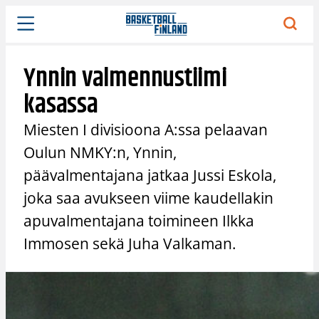
Siirry
sisältöön
Ynnin valmennustiimi
kasassa
Miesten I divisioona A:ssa pelaavan
Oulun NMKY:n, Ynnin,
päävalmentajana jatkaa Jussi Eskola,
joka saa avukseen viime kaudellakin
apuvalmentajana toimineen Ilkka
Immosen sekä Juha Valkaman.