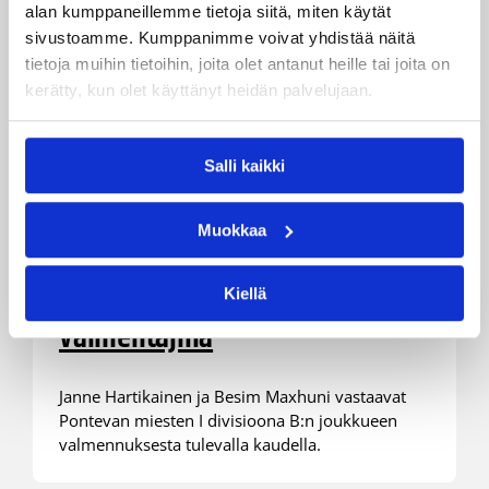
alan kumppaneillemme tietoja siitä, miten käytät
sivustoamme. Kumppanimme voivat yhdistää näitä
tietoja muihin tietoihin, joita olet antanut heille tai joita on
kerätty, kun olet käyttänyt heidän palvelujaan.
Salli kaikki
23.05.2017 00:00
Miesten I divisioona A
Muokkaa
Maxhuni ja Hartikainen
jatkavat HyPon miesten
Kiellä
valmentajina
Janne Hartikainen ja Besim Maxhuni vastaavat
Pontevan miesten I divisioona B:n joukkueen
valmennuksesta tulevalla kaudella.