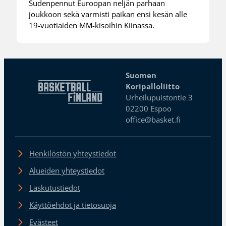
Sudenpennut Euroopan neljän parhaan
joukkoon sekä varmisti paikan ensi kesän alle
19-vuotiaiden MM-kisoihin Kiinassa.
Suomen
Koripalloliitto
Urheilupuistontie 3
02200 Espoo
office@basket.fi
Henkilöstön yhteystiedot
Alueiden yhteystiedot
Laskutustiedot
Käyttöehdot ja tietosuoja
Evästeet