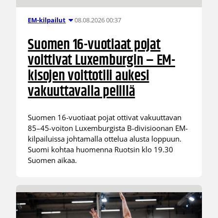
08.08.2026 00:37
EM-kilpailut
Suomen 16-vuotiaat pojat
voittivat Luxemburgin – EM-
kisojen voittotili aukesi
vakuuttavalla pelillä
Suomen 16-vuotiaat pojat ottivat vakuuttavan
85–45-voiton Luxemburgista B-divisioonan EM-
kilpailuissa johtamalla ottelua alusta loppuun.
Suomi kohtaa huomenna Ruotsin klo 19.30
Suomen aikaa.