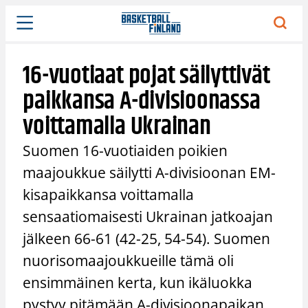
Siirry
sisältöön
16-vuotiaat pojat säilyttivät
paikkansa A-divisioonassa
voittamalla Ukrainan
Suomen 16-vuotiaiden poikien
maajoukkue säilytti A-divisioonan EM-
kisapaikkansa voittamalla
sensaatiomaisesti Ukrainan jatkoajan
jälkeen 66-61 (42-25, 54-54). Suomen
nuorisomaajoukkueille tämä oli
ensimmäinen kerta, kun ikäluokka
pystyy pitämään A-divisioonapaikan