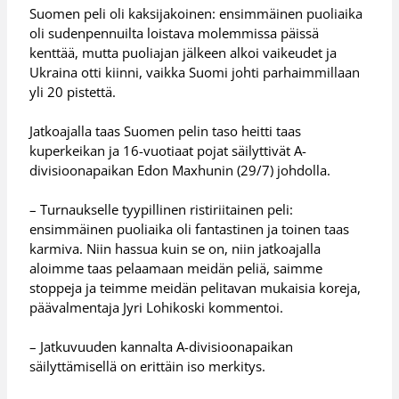
Suomen peli oli kaksijakoinen: ensimmäinen puoliaika
oli sudenpennuilta loistava molemmissa päissä
kenttää, mutta puoliajan jälkeen alkoi vaikeudet ja
Ukraina otti kiinni, vaikka Suomi johti parhaimmillaan
yli 20 pistettä.
Jatkoajalla taas Suomen pelin taso heitti taas
kuperkeikan ja 16-vuotiaat pojat säilyttivät A-
divisioonapaikan Edon Maxhunin (29/7) johdolla.
– Turnaukselle tyypillinen ristiriitainen peli:
ensimmäinen puoliaika oli fantastinen ja toinen taas
karmiva. Niin hassua kuin se on, niin jatkoajalla
aloimme taas pelaamaan meidän peliä, saimme
stoppeja ja teimme meidän pelitavan mukaisia koreja,
päävalmentaja Jyri Lohikoski kommentoi.
– Jatkuvuuden kannalta A-divisioonapaikan
säilyttämisellä on erittäin iso merkitys.