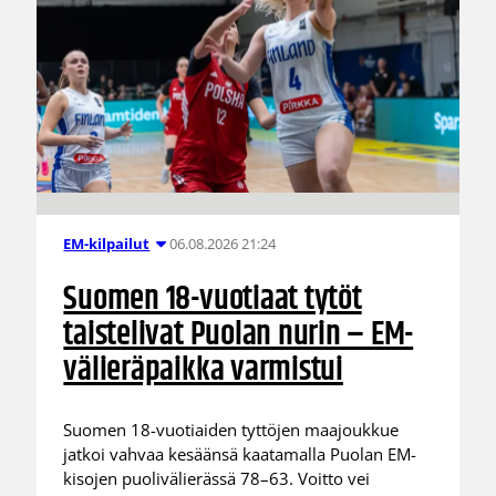
06.08.2026 21:24
EM-kilpailut
Suomen 18-vuotiaat tytöt
taistelivat Puolan nurin – EM-
välieräpaikka varmistui
Suomen 18-vuotiaiden tyttöjen maajoukkue
jatkoi vahvaa kesäänsä kaatamalla Puolan EM-
kisojen puolivälierässä 78–63. Voitto vei