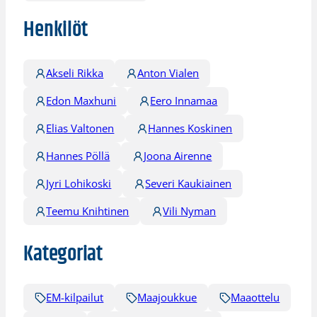
Henkilöt
Akseli Rikka
Anton Vialen
Edon Maxhuni
Eero Innamaa
Elias Valtonen
Hannes Koskinen
Hannes Pöllä
Joona Airenne
Jyri Lohikoski
Severi Kaukiainen
Teemu Knihtinen
Vili Nyman
Kategoriat
EM-kilpailut
Maajoukkue
Maaottelu