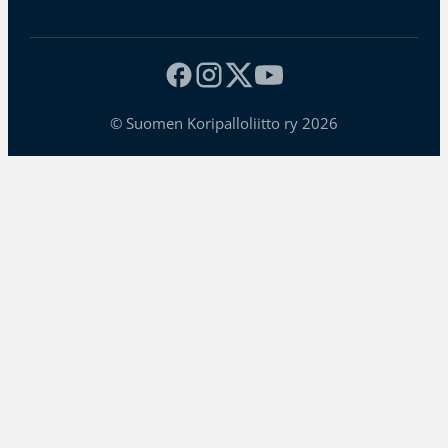
© Suomen Koripalloliitto ry 2026