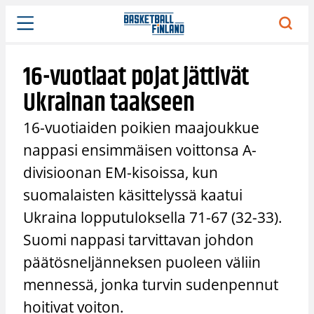
Siirry
sisältöön
16-vuotiaat pojat jättivät
Ukrainan taakseen
16-vuotiaiden poikien maajoukkue
nappasi ensimmäisen voittonsa A-
divisioonan EM-kisoissa, kun
suomalaisten käsittelyssä kaatui
Ukraina lopputuloksella 71-67 (32-33).
Suomi nappasi tarvittavan johdon
päätösneljänneksen puoleen väliin
mennessä, jonka turvin sudenpennut
hoitivat voiton.