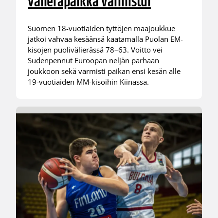
välieräpaikka varmistui
Suomen 18-vuotiaiden tyttöjen maajoukkue
jatkoi vahvaa kesäänsä kaatamalla Puolan EM-
kisojen puolivälierässä 78–63. Voitto vei
Sudenpennut Euroopan neljän parhaan
joukkoon sekä varmisti paikan ensi kesän alle
19-vuotiaiden MM-kisoihin Kiinassa.