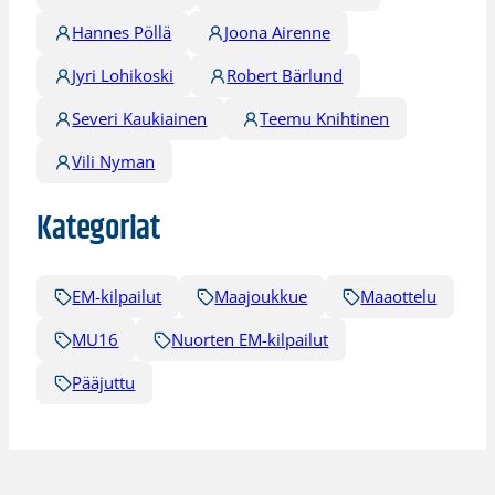
Hannes Pöllä
Joona Airenne
Jyri Lohikoski
Robert Bärlund
Severi Kaukiainen
Teemu Knihtinen
Vili Nyman
Kategoriat
EM-kilpailut
Maajoukkue
Maaottelu
MU16
Nuorten EM-kilpailut
Pääjuttu