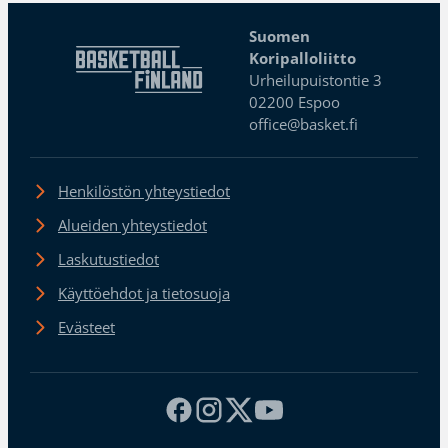
Suomen
Koripalloliitto
Urheilupuistontie 3
02200 Espoo
office@basket.fi
Henkilöstön yhteystiedot
Alueiden yhteystiedot
Laskutustiedot
Käyttöehdot ja tietosuoja
Evästeet