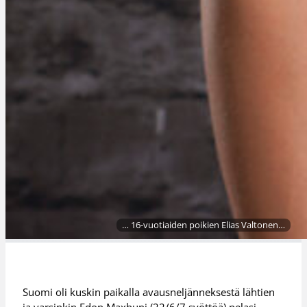
… 16-vuotiaiden poikien Elias Valtonen…
Suomi oli kuskin paikalla avausneljänneksestä lähtien
ja varsinkin Edon Maxhuni (22/6/7 syöttöä) pelasi