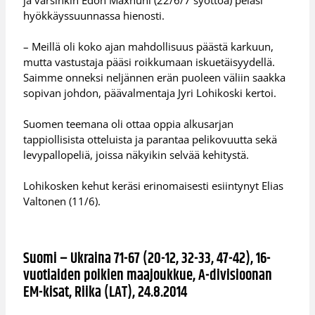
hyökkäyssuunnassa hienosti.
– Meillä oli koko ajan mahdollisuus päästä karkuun,
mutta vastustaja pääsi roikkumaan iskuetäisyydellä.
Saimme onneksi neljännen erän puoleen väliin saakka
sopivan johdon, päävalmentaja Jyri Lohikoski kertoi.
Suomen teemana oli ottaa oppia alkusarjan
tappiollisista otteluista ja parantaa pelikovuutta sekä
levypallopeliä, joissa näkyikin selvää kehitystä.
Lohikosken kehut keräsi erinomaisesti esiintynyt Elias
Valtonen (11/6).
Suomi – Ukraina 71-67 (20-12, 32-33, 47-42), 16-
vuotiaiden poikien maajoukkue, A-divisioonan
EM-kisat, Riika (LAT), 24.8.2014