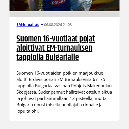
06.08.2026 21:08
EM-kilpailut
Suomen 16-vuotiaat pojat
aloittivat EM-turnauksen
tappiolla Bulgarialle
Suomen 16-vuotiaiden poikien maajoukkue
aloitti B-divisioonan EM-turnauksensa 67–75-
tappiolla Bulgariaa vastaan Pohjois-Makedonian
Skopjessa. Sudenpennut hallitsivat ottelun alkua
ja johtivat parhaimmillaan 13 pisteellä, mutta
Bulgaria nousi toisella puoliajalla rinnalle ja
lopulta ohi.