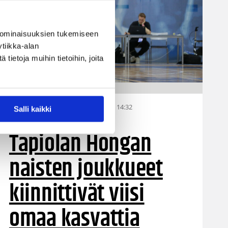
 ominaisuuksien tukemiseen
tiikka-alan
ietoja muihin tietoihin, joita
15.08.2019 14:32
Naisten I divisioona
Salli kaikki
Tapiolan Hongan
naisten joukkueet
kiinnittivät viisi
omaa kasvattia