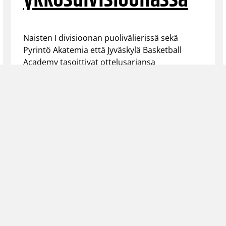
Naisten I divisioonan puolivälierissä sekä
Pyrintö Akatemia että Jyväskylä Basketball
Academy tasoittivat ottelusarjansa
tilanteeseen 1-1.