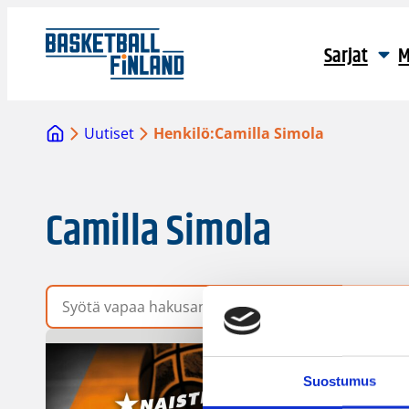
Sarjat
M
Uutiset
Henkilö:
Camilla Simola
Camilla Simola
Vapaa hakusana
Suostumus