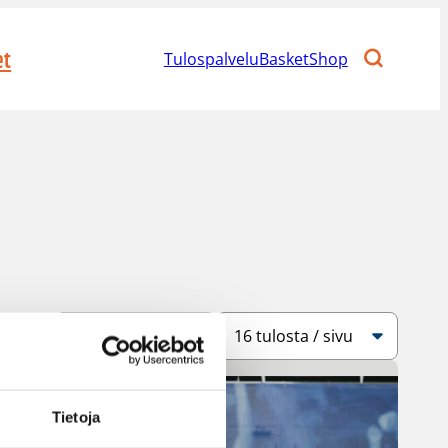
et
Tulospalvelu
BasketShop
Järjestys
Sivukoko
Tietoja