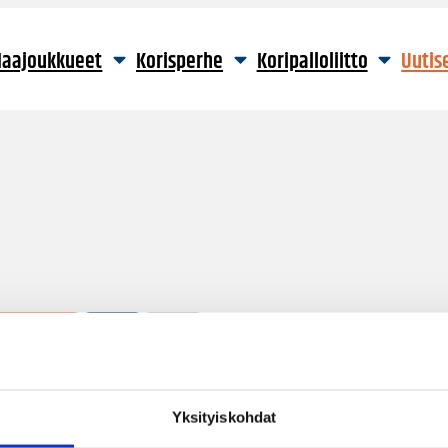
aajoukkueet
Korisperhe
Koripalloliitto
Uutis
5 hakutulosta
Yksityiskohdat