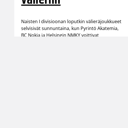
Naisten I divisioonan loputkin välieräjoukkueet
selvisivät sunnuntaina, kun Pyrintö Akatemia,
BC Nokia ja Helsingin NMKY voittivat
puolivälieräsarjansa 2-1.