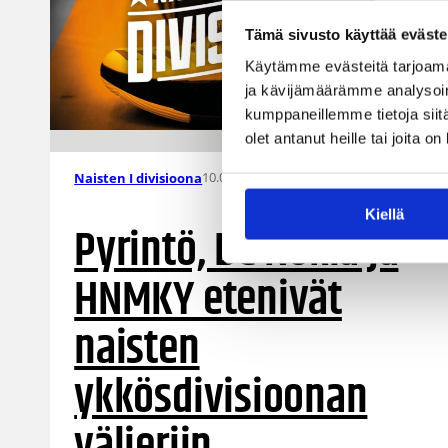
Tämä sivusto käyttää eväste
Käytämme evästeitä tarjoama
ja kävijämäärämme analysoim
kumppaneillemme tietoja siitä
olet antanut heille tai joita o
10.04.2022 21:22
Naisten I divisioona
Kiellä
Pyrintö, BC Nokia ja
HNMKY etenivät
naisten
ykkösdivisioonan
välieriin