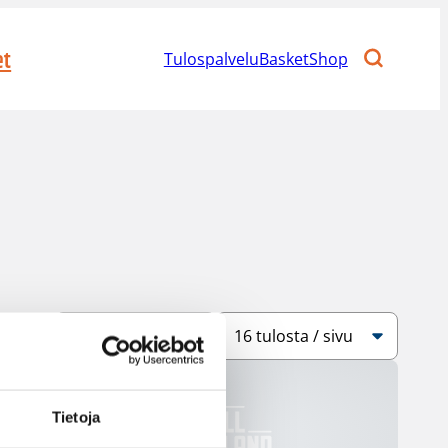
et
Tulospalvelu
BasketShop
Järjestys
Sivukoko
Tietoja