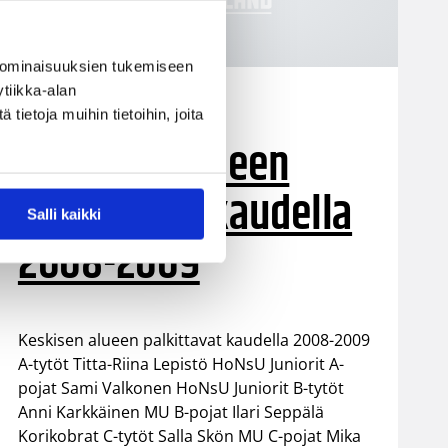
 ominaisuuksien tukemiseen
tiikka-alan
16.03.2009 00:00
Keskinen alue
ietoja muihin tietoihin, joita
Keskisen alueen
palkittavat kaudella
Salli kaikki
2008-2009
Keskisen alueen palkittavat kaudella 2008-2009
A-tytöt Titta-Riina Lepistö HoNsU Juniorit A-
pojat Sami Valkonen HoNsU Juniorit B-tytöt
Anni Karkkäinen MU B-pojat Ilari Seppälä
Korikobrat C-tytöt Salla Skön MU C-pojat Mika