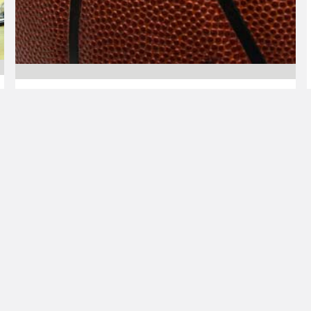
29.04.2012 00:00
Lasten ja nuorten liikunta
C-nuorten SM-kultaa
Pyrinnölle ja
Huimalle
Tampereen Pyrinnön C-pojat ja Äänekosken
Huiman C-tytöt päättivät C-nuorten SM-
sarjakauden 2011/12 mestaruusjuhliin. Pyrintö