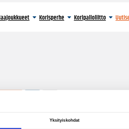
aajoukkueet
Korisperhe
Koripalloliitto
Uutis
3 hakutulosta
Yksityiskohdat