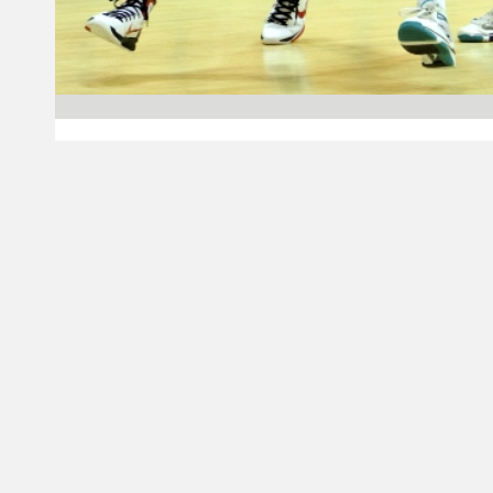
03.10.2012 00:00
Naisten Korisliiga
HoNsU ja Huima taas
tukkanuottasilla
Keski-Suomessa
Naisten SM-runkosarja saa varaslähdön
torstaina, kun viime keväänä voiton päähän
mestaruudesta jäänyt Äänekosken Huima saa