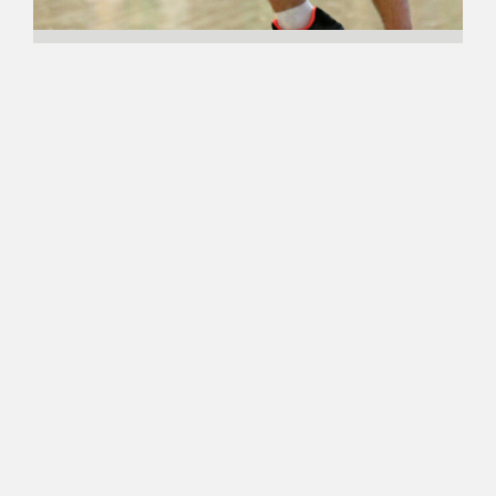
12.07.2017 00:00
Miesten I divisioona A
Villematti Kopio siirtyy
Järvenpään koripalloseuraan
Korisliigasta ja nuorisomaajoukkueista tuttu,
Tapiolan Hongan kasvatti Villematti Kopio, 25,
siirtyy KTP-Basketin riveistä Järvenpään
koripalloseuraan miesten I divisioona A:han.