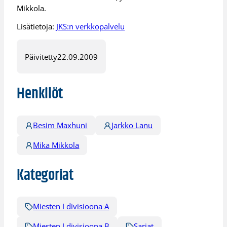
Mikkola.
Lisätietoja:
JKS:n verkkopalvelu
Päivitetty
22.09.2009
Henkilöt
Besim Maxhuni
Jarkko Lanu
Mika Mikkola
Kategoriat
Miesten I divisioona A
Miesten I divisioona B
Sarjat