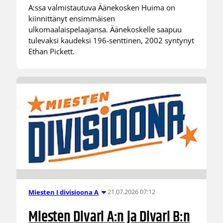
A:ssa valmistautuva Äänekosken Huima on
kiinnittänyt ensimmäisen
ulkomaalaispelaajansa. Äänekoskelle saapuu
tulevaksi kaudeksi 196-senttinen, 2002 syntynyt
Ethan Pickett.
21.07.2026 07:12
Miesten I divisioona A
Miesten Divari A:n ja Divari B:n