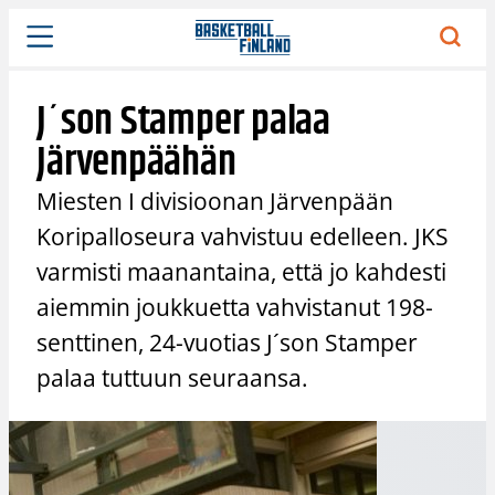
Siirry
sisältöön
J´son Stamper palaa
Järvenpäähän
Miesten I divisioonan Järvenpään
Koripalloseura vahvistuu edelleen. JKS
varmisti maanantaina, että jo kahdesti
aiemmin joukkuetta vahvistanut 198-
senttinen, 24-vuotias J´son Stamper
palaa tuttuun seuraansa.