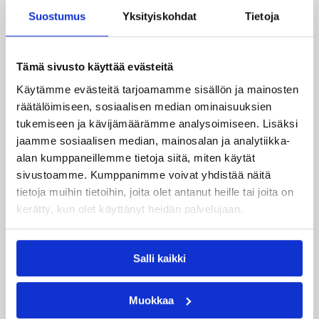
24.07.2026 14:03
Miesten I divisioona A
Suostumus
Yksityiskohdat
Tietoja
Miesten Divari A:ssa koko
joukko pelaajauutisia
Tämä sivusto käyttää evästeitä
Käytämme evästeitä tarjoamamme sisällön ja mainosten
Kokoonpanot miesten divisioonakaudelle 2026-
räätälöimiseen, sosiaalisen median ominaisuuksien
2027 ovat vahvistumassa hyvää vauhtia.
tukemiseen ja kävijämäärämme analysoimiseen. Lisäksi
Pelaajasopimuksistaan tulevalle kaudelle ovat
jaamme sosiaalisen median, mainosalan ja analytiikka-
viime päivinä ilmoittaneet mm. Torpan Pojat,
alan kumppaneillemme tietoja siitä, miten käytät
Äänekosken Huima, KaU Karkkila sekä Namika
sivustoamme. Kumppanimme voivat yhdistää näitä
Lappeenranta.
tietoja muihin tietoihin, joita olet antanut heille tai joita on
kerätty, kun olet käyttänyt heidän palvelujaan.
Salli kaikki
Muokkaa