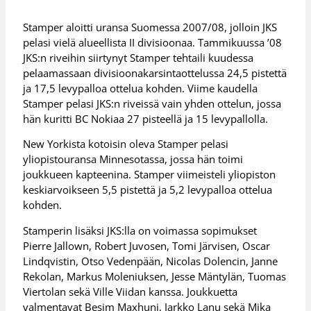
Stamper aloitti uransa Suomessa 2007/08, jolloin JKS
pelasi vielä alueellista II divisioonaa. Tammikuussa ’08
JKS:n riveihin siirtynyt Stamper tehtaili kuudessa
pelaamassaan divisioonakarsintaottelussa 24,5 pistettä
ja 17,5 levypalloa ottelua kohden. Viime kaudella
Stamper pelasi JKS:n riveissä vain yhden ottelun, jossa
hän kuritti BC Nokiaa 27 pisteellä ja 15 levypallolla.
New Yorkista kotoisin oleva Stamper pelasi
yliopistouransa Minnesotassa, jossa hän toimi
joukkueen kapteenina. Stamper viimeisteli yliopiston
keskiarvoikseen 5,5 pistettä ja 5,2 levypalloa ottelua
kohden.
Stamperin lisäksi JKS:lla on voimassa sopimukset
Pierre Jallown, Robert Juvosen, Tomi Järvisen, Oscar
Lindqvistin, Otso Vedenpään, Nicolas Dolencin, Janne
Rekolan, Markus Moleniuksen, Jesse Mäntylän, Tuomas
Viertolan sekä Ville Viidan kanssa. Joukkuetta
valmentavat Besim Maxhuni, Jarkko Lanu sekä Mika