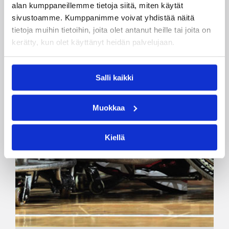
alan kumppaneillemme tietoja siitä, miten käytät
sivustoamme. Kumppanimme voivat yhdistää näitä
tietoja muihin tietoihin, joita olet antanut heille tai joita on
kerätty, kun olet käyttänyt heidän palvelujaan.
Salli kaikki
Muokkaa
Kiellä