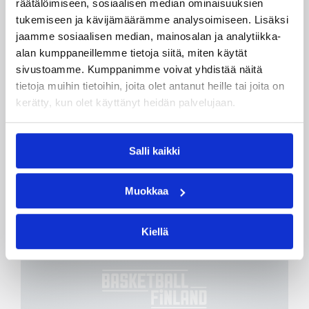
räätälöimiseen, sosiaalisen median ominaisuuksien
18.08.2007 00:00
Maajoukkue
tukemiseen ja kävijämäärämme analysoimiseen. Lisäksi
Suomi päätti universiadit
jaamme sosiaalisen median, mainosalan ja analytiikka-
hienoon Kreikka-voittoon
alan kumppaneillemme tietoja siitä, miten käytät
sivustoamme. Kumppanimme voivat yhdistää näitä
tietoja muihin tietoihin, joita olet antanut heille tai joita on
Suomen miesten universiadikoripallojoukkue
kerätty, kun olet käyttänyt heidän palvelujaan.
päätti perjantaina turnauksensa voittoon
Kreikasta 69–68 (33–32) Thaimaan Bangkokissa.
Samalla koripalloilijat tekivät
Salli kaikki
suomalaisurheilijoiden osalta viimeiset
kilpailusuoritukset tämänkertaisissa
kesäuniversiadeissa. Suomi sijoittui voitollaan
Muokkaa
turnauksessa yhdenneksitoista.
Kiellä