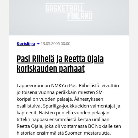
13.05.2005 00:00
Korisliiga
Pasi Riihelä ja Reetta Ojala
koriskauden parhaat
Lappeenrannan NMKY:n Pasi Riihelästä leivottiin
jo toisena vuonna peräkkäin miesten SM-
koripallon vuoden pelaaja. Äänestykseen
osallistuivat Sparliiga-joukkueiden valmentajat ja
kapteenit. Naisten puolella vuoden pelaajan
tittelin nappasi ensimmäistä kertaa urallaan
Reetta Ojala, joka oli voittamassa BC Nokialle sen
historian ensimmäistä Suomen mestaruutta.