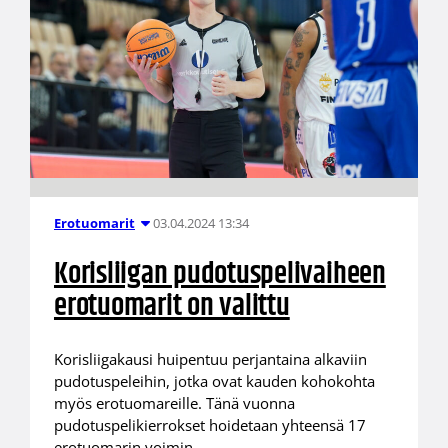
03.04.2024 13:34
Erotuomarit
Korisliigan pudotuspelivaiheen
erotuomarit on valittu
Korisliigakausi huipentuu perjantaina alkaviin
pudotuspeleihin, jotka ovat kauden kohokohta
myös erotuomareille. Tänä vuonna
pudotuspelikierrokset hoidetaan yhteensä 17
erotuomarin voimin.