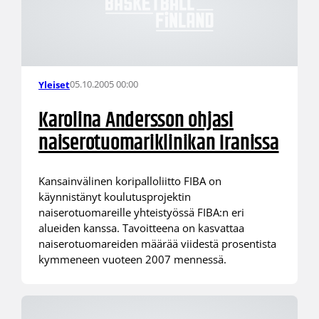
05.10.2005 00:00
Yleiset
Karolina Andersson ohjasi
naiserotuomariklinikan Iranissa
Kansainvälinen koripalloliitto FIBA on
käynnistänyt koulutusprojektin
naiserotuomareille yhteistyössä FIBA:n eri
alueiden kanssa. Tavoitteena on kasvattaa
naiserotuomareiden määrää viidestä prosentista
kymmeneen vuoteen 2007 mennessä.