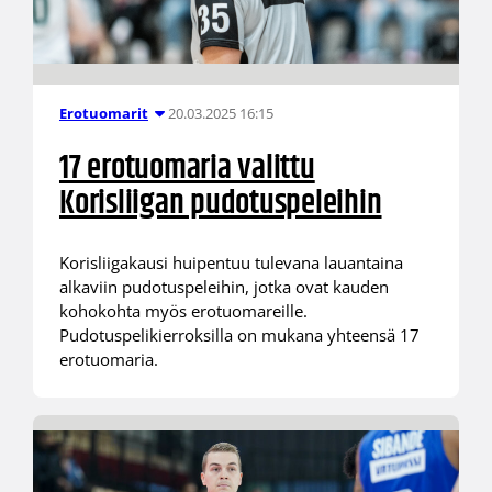
20.03.2025 16:15
Erotuomarit
17 erotuomaria valittu
Korisliigan pudotuspeleihin
Korisliigakausi huipentuu tulevana lauantaina
alkaviin pudotuspeleihin, jotka ovat kauden
kohokohta myös erotuomareille.
Pudotuspelikierroksilla on mukana yhteensä 17
erotuomaria.