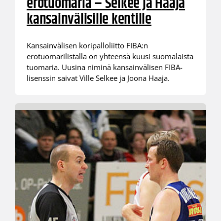
erotuomaria – Selkee ja Haaja
kansainvälisille kentille
Kansainvälisen koripalloliitto FIBA:n
erotuomarilistalla on yhteensä kuusi suomalaista
tuomaria. Uusina niminä kansainvälisen FIBA-
lisenssin saivat Ville Selkee ja Joona Haaja.