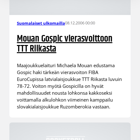
08.12.2006 00:00
Suomalaiset ulkomailla
Mouan Gospic vierasvoittoon
TTT Riikasta
Maajoukkuelaituri Michaela Mouan edustama
Gospic haki tärkeän vierasvoiton FIBA
EuroCupissa latvialaisjoukkue TTT Riikasta luvuin
78-72. Voiton myötä Gospicilla on hyvät
mahdollisuudet nousta lohkonsa kakkoseksi
voittamalla alkulohkon viimeinen kamppailu
slovakialaisjoukkue Ruzomberokia vastaan.