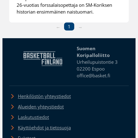
26-vuotias forssalaisopettaja on SM-Koriksen
historian ensimmäinen naistuomari.
←
1
→
Suomen
Koripalloliitto
Urheilupuistontie 3
02200 Espoo
office@basket.fi
Henkilöstön yhteystiedot
Alueiden yhteystiedot
Laskutustiedot
Käyttöehdot ja tietosuoja